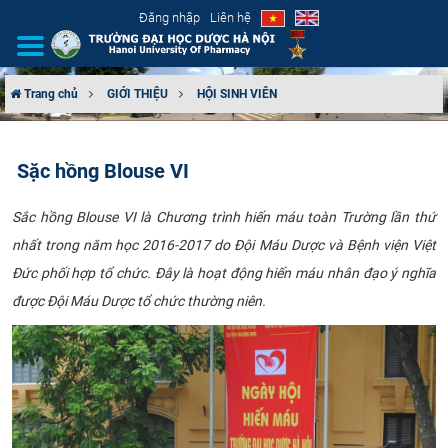
Đăng nhập
Liên hệ
Trang chủ
GIỚI THIỆU
HỘI SINH VIÊN
GIỚI THIỆU
Sặc hồng Blouse VI
CƠ CẤU TỔ CHỨC
​Sắc hồng Blouse VI là Chương trình hiến máu toàn Trường lần thứ
TUYỂN SINH
nhất trong năm học 2016-2017 do Đội Máu Dược và Bệnh viện Việt
Đức phối hợp tổ chức. Đây là hoạt động hiến máu nhân đạo ý nghĩa
ĐÀO TẠO
được Đội Máu Dược tổ chức thường niên.​
ĐẢM BẢO CHẤT LƯỢNG
KHOA HỌC CÔNG NGHỆ
HTQT