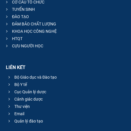
CƠ CẤU TỔ CHỨC
TUYỂN SINH
ĐÀO TẠO
ĐẢM BẢO CHẤT LƯỢNG
KHOA HỌC CÔNG NGHỆ
HTQT
CỰU NGƯỜI HỌC
LIÊN KẾT
Bộ Giáo dục và Đào tạo
Bộ Y tế
Cục Quản lý dược
Cảnh giác dược
Thư viện
Email
Quản lý đào tạo