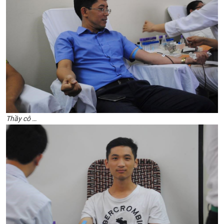
Thầy ​cô …