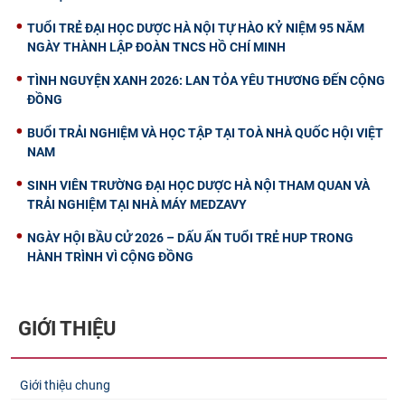
TUỔI TRẺ ĐẠI HỌC DƯỢC HÀ NỘI TỰ HÀO KỶ NIỆM 95 NĂM
NGÀY THÀNH LẬP ĐOÀN TNCS HỒ CHÍ MINH
TÌNH NGUYỆN XANH 2026: LAN TỎA YÊU THƯƠNG ĐẾN CỘNG
ĐỒNG
BUỔI TRẢI NGHIỆM VÀ HỌC TẬP TẠI TOÀ NHÀ QUỐC HỘI VIỆT
NAM
SINH VIÊN TRƯỜNG ĐẠI HỌC DƯỢC HÀ NỘI THAM QUAN VÀ
TRẢI NGHIỆM TẠI NHÀ MÁY MEDZAVY
NGÀY HỘI BẦU CỬ 2026 – DẤU ẤN TUỔI TRẺ HUP TRONG
HÀNH TRÌNH VÌ CỘNG ĐỒNG
GIỚI THIỆU
Giới thiệu chung