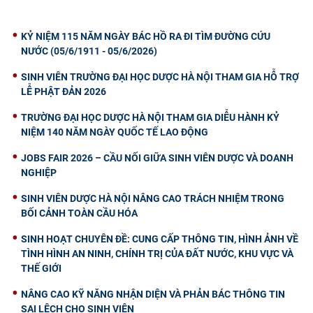
KỶ NIỆM 115 NĂM NGÀY BÁC HỒ RA ĐI TÌM ĐƯỜNG CỨU
NƯỚC (05/6/1911 - 05/6/2026)
SINH VIÊN TRƯỜNG ĐẠI HỌC DƯỢC HÀ NỘI THAM GIA HỖ TRỢ
LỄ PHẬT ĐẢN 2026
TRƯỜNG ĐẠI HỌC DƯỢC HÀ NỘI THAM GIA DIỄU HÀNH KỶ
NIỆM 140 NĂM NGÀY QUỐC TẾ LAO ĐỘNG
JOBS FAIR 2026 – CẦU NỐI GIỮA SINH VIÊN DƯỢC VÀ DOANH
NGHIỆP
SINH VIÊN DƯỢC HÀ NỘI NÂNG CAO TRÁCH NHIỆM TRONG
BỐI CẢNH TOÀN CẦU HÓA
SINH HOẠT CHUYÊN ĐỀ: CUNG CẤP THÔNG TIN, HÌNH ẢNH VỀ
TÌNH HÌNH AN NINH, CHÍNH TRỊ CỦA ĐẤT NƯỚC, KHU VỰC VÀ
THẾ GIỚI
NÂNG CAO KỸ NĂNG NHẬN DIỆN VÀ PHẢN BÁC THÔNG TIN
SAI LỆCH CHO SINH VIÊN