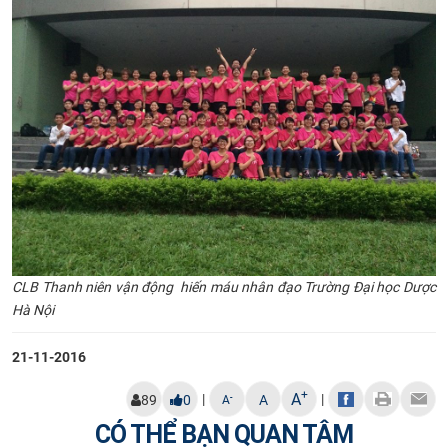
CLB Thanh niên vận động hiến máu nhân đạo Trường Đại học Dược
Hà Nội
21-11-2016
+
A
|
|
-
89
0
A
A
CÓ THỂ BẠN QUAN TÂM