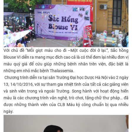
CỰU NGƯỜI HỌC
Với chủ đề “Mỗi giọt máu cho đi –Một cuộc đời ở lại.”, Sắc hồng
Blouse VI diễn ra mang mục đích cao cả là có thể đem lại nhiều đơn vị
máu quý giá để cứu giúp những bệnh nhân trên viện, đặc biệt là
những em nhỏ mắc bệnh Tha
lassemi
a.
Chương trình diễn ra tại sân Trường Đại học Dược Hà Nội vào 2 ngày
13, 14/10/2016, với sự tham gia nhiệt tình của tất cả các giảng viên
và sinh viên trong và ngoài Trường. Song hành với hoạt động hiến
máu là các chương trình văn nghệ, trò chơi, tặng chữ thư pháp… đã
được những thành viên của CLB Máu kỳ công chuẩn bị qua nhiều
ngày.