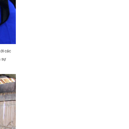
ới các
a sự