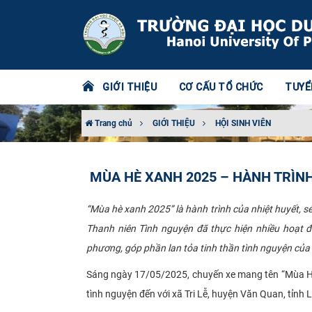
GIỚI THIỆU
CƠ CẤU TỔ CHỨC
TUYỂ
Trang chủ
GIỚI THIỆU
HỘI SINH VIÊN
MÙA HÈ XANH 2025 – HÀNH TRÌNH 
“Mùa hè xanh 2025” là hành trình của nhiệt huyết, sẻ
Thanh niên Tình nguyện đã thực hiện nhiều hoạt 
phương, góp phần lan tỏa tinh thần tình nguyện của 
Sáng ngày 17/05/2025, chuyến xe mang tên “Mùa Hè 
tình nguyện đến với xã Tri Lễ, huyện Văn Quan, tỉnh 