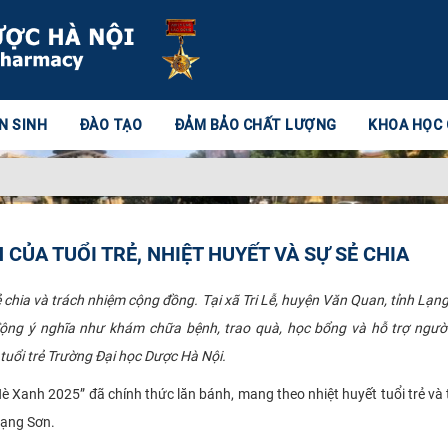
N SINH
ĐÀO TẠO
ĐẢM BẢO CHẤT LƯỢNG
KHOA HỌC
CỦA TUỔI TRẺ, NHIỆT HUYẾT VÀ SỰ SẺ CHIA
 chia và trách nhiệm cộng đồng. Tại xã Tri Lễ, huyện Văn Quan, tỉnh Lạng
động ý nghĩa như khám chữa bệnh, trao quà, học bổng và hỗ trợ ngườ
tuổi trẻ Trường Đại học Dược Hà Nội.
Xanh 2025” đã chính thức lăn bánh, mang theo nhiệt huyết tuổi trẻ và 
Lạng Sơn.