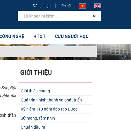
Đăng nhập
Liên hệ
 CÔNG NGHỆ
HTQT
CỰU NGƯỜI HỌC
GIỚI THIỆU
 Sơn, Đội
Giới thiệu chung
i dân địa
Quá trình hình thành và phát triển
Kỷ niệm 110 năm đào tạo Dược
tinh thần
Sứ mạng, tầm nhìn
Chuẩn đầu ra