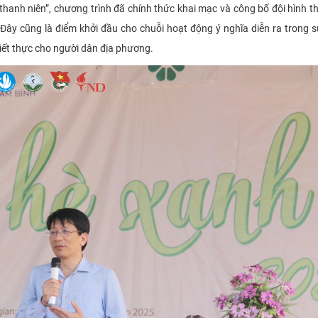
ó thanh niên”, chương trình đã chính thức khai mạc và công bố đội hình t
 Đây cũng là điểm khởi đầu cho chuỗi hoạt động ý nghĩa diễn ra trong 
hiết thực cho người dân địa phương.