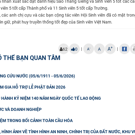
á nhân xuất sắc đạt danh hiệu Sao Tháng Giêng và Sinh viên 5 tốt các cấ
 viên 5 tốt cấp Thành phố và 11 Sinh viên 5 tốt cấp Trường.
các anh chị cựu và các bạn cộng tác viên Hội Sinh viên đã có mặt trong
ìn giữ, phát huy truyền thống tốt đẹp của Sinh viên Việt Nam.
+
A
|
|
-
62
0
A
A
Ó THỂ BẠN QUAN TÂM
NG CỨU NƯỚC (05/6/1911 - 05/6/2026)
M GIA HỖ TRỢ LỄ PHẬT ĐẢN 2026
U HÀNH KỶ NIỆM 140 NĂM NGÀY QUỐC TẾ LAO ĐỘNG
ƯỢC VÀ DOANH NGHIỆP
IỆM TRONG BỐI CẢNH TOÀN CẦU HÓA
HÌNH ẢNH VỀ TÌNH HÌNH AN NINH, CHÍNH TRỊ CỦA ĐẤT NƯỚC, KHU V