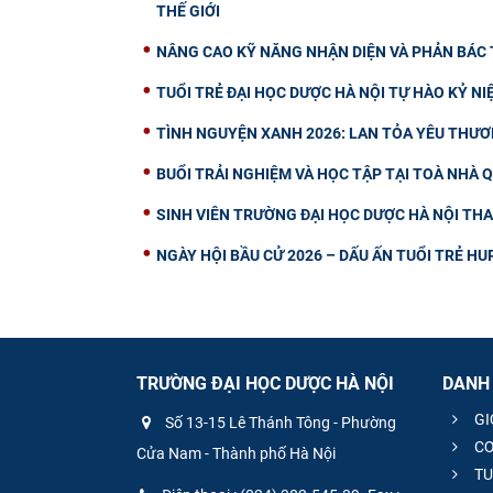
THẾ GIỚI
NÂNG CAO KỸ NĂNG NHẬN DIỆN VÀ PHẢN BÁC T
TUỔI TRẺ ĐẠI HỌC DƯỢC HÀ NỘI TỰ HÀO KỶ N
TÌNH NGUYỆN XANH 2026: LAN TỎA YÊU THƯ
BUỔI TRẢI NGHIỆM VÀ HỌC TẬP TẠI TOÀ NHÀ 
SINH VIÊN TRƯỜNG ĐẠI HỌC DƯỢC HÀ NỘI TH
NGÀY HỘI BẦU CỬ 2026 – DẤU ẤN TUỔI TRẺ H
TRƯỜNG ĐẠI HỌC DƯỢC HÀ NỘI
DANH
GI
Số 13-15 Lê Thánh Tông - Phường
CƠ
Cửa Nam - Thành phố Hà Nội
TU