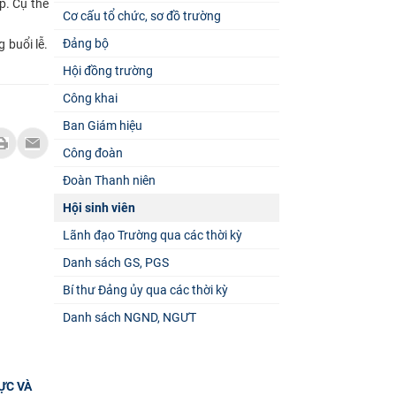
p. Cụ thể
Cơ cấu tổ chức, sơ đồ trường
Đảng bộ
 buổi lễ.
Hội đồng trường
Công khai
Ban Giám hiệu
Công đoàn
Đoàn Thanh niên
Hội sinh viên
Lãnh đạo Trường qua các thời kỳ
Danh sách GS, PGS
Bí thư Đảng ủy qua các thời kỳ
Danh sách NGND, NGƯT
ỰC VÀ