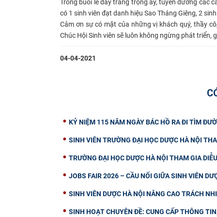
Trong buổi lễ đầy trang trọng ấy, tuyên dương các c
có 1 sinh viên đạt danh hiệu Sao Tháng Giêng, 2 sinh
Cảm ơn sự có mặt của những vị khách quý, thầy cô, 
Chúc Hội Sinh viên sẽ luôn không ngừng phát triển, g
04-04-2021
C
KỶ NIỆM 115 NĂM NGÀY BÁC HỒ RA ĐI TÌM ĐƯỜ
SINH VIÊN TRƯỜNG ĐẠI HỌC DƯỢC HÀ NỘI THA
TRƯỜNG ĐẠI HỌC DƯỢC HÀ NỘI THAM GIA DIỄ
JOBS FAIR 2026 – CẦU NỐI GIỮA SINH VIÊN D
SINH VIÊN DƯỢC HÀ NỘI NÂNG CAO TRÁCH NH
SINH HOẠT CHUYÊN ĐỀ: CUNG CẤP THÔNG TIN, 