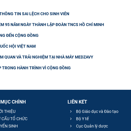
HÔNG TIN SAI LỆCH CHO SINH VIÊN
IỆM 95 NĂM NGÀY THÀNH LẬP ĐOÀN TNCS HỒ CHÍ MINH
ƠNG ĐẾN CỘNG ĐỒNG
QUỐC HỘI VIỆT NAM
AM QUAN VÀ TRẢI NGHIỆM TẠI NHÀ MÁY MEDZAVY
UP TRONG HÀNH TRÌNH VÌ CỘNG ĐỒNG
 MỤC CHÍNH
LIÊN KẾT
ỚI THIỆU
Bộ Giáo dục và Đào tạo
 CẤU TỔ CHỨC
Bộ Y tế
YỂN SINH
Cục Quản lý dược