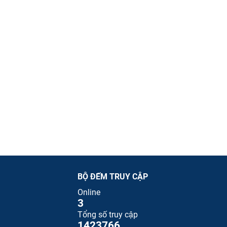
BỘ ĐẾM TRUY CẬP
Online
3
Tổng số truy cập
1423766