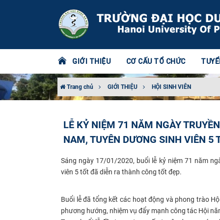
GIỚI THIỆU
CƠ CẤU TỔ CHỨC
TUYỂ
Trang chủ
GIỚI THIỆU
HỘI SINH VIÊN
LỄ KỶ NIỆM 71 NĂM NGÀY TRUYỀN 
NAM, TUYÊN DƯƠNG SINH VIÊN 5 
Sáng ngày 17/01/2020, buổi lễ kỷ niệm 71 năm ngày
viên 5 tốt đã diễn ra thành công tốt đẹp.
Buổi lễ đã tổng kết các hoạt động và phong trào Hộ
phương hướng, nhiệm vụ đẩy mạnh công tác Hội năm