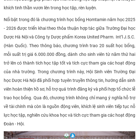
CỰU NGƯỜI HỌC
khích tinh thần vươn lên trong học tập, rèn luyện.
Nổi bật trong đó là chương trình học bổng Homtamin năm học 2025
- 2026 được triển khai theo thỏa thuận hợp tác giữa Trường Đại học
Dược Hà Nội và Công ty Dược phẩm Korea United Pharm. Int’l J.S.C.
(Hàn Quốc). Theo thông báo, chương trình trao 20 suất học bổng,
mỗi suất trị giá 6.000.000 đồng, dành cho sinh viên từ năm thứ hai
trở lên có thành tích học tập tốt và tích cực tham gia các hoạt động
của nhà trường. Trong chương trình này, Hội Sinh viên Trường Đại
học Dược Hà Nội đã phối hợp tuyên truyền thông tin, hướng dẫn sinh
viên hoàn thiện hồ sơ, hỗ trợ quá trình đăng ký và phối hợp tổ chức lễ
trao học bổng. Qua đó, chương trình không chỉ mang ý nghĩa hỗ trợ
về tài chính mà còn là nguồn động viên, khích lệ sinh viên tiếp tục nỗ
lực học tập, nghiên cứu khoa học và tích cực tham gia các hoạt động
Đoàn - Hội.