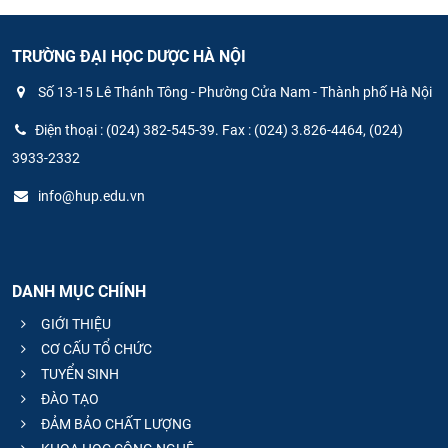
TRƯỜNG ĐẠI HỌC DƯỢC HÀ NỘI
Số 13-15 Lê Thánh Tông - Phường Cửa Nam - Thành phố Hà Nội
Điện thoại : (024) 382-545-39. Fax : (024) 3.826-4464, (024)
3933-2332
info@hup.edu.vn
DANH MỤC CHÍNH
GIỚI THIỆU
CƠ CẤU TỔ CHỨC
TUYỂN SINH
ĐÀO TẠO
ĐẢM BẢO CHẤT LƯỢNG