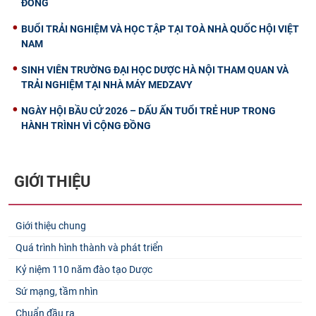
ĐỒNG
BUỔI TRẢI NGHIỆM VÀ HỌC TẬP TẠI TOÀ NHÀ QUỐC HỘI VIỆT
NAM
SINH VIÊN TRƯỜNG ĐẠI HỌC DƯỢC HÀ NỘI THAM QUAN VÀ
TRẢI NGHIỆM TẠI NHÀ MÁY MEDZAVY
NGÀY HỘI BẦU CỬ 2026 – DẤU ẤN TUỔI TRẺ HUP TRONG
HÀNH TRÌNH VÌ CỘNG ĐỒNG
GIỚI THIỆU
Giới thiệu chung
Quá trình hình thành và phát triển
Kỷ niệm 110 năm đào tạo Dược
Sứ mạng, tầm nhìn
Chuẩn đầu ra