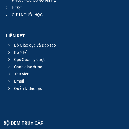
KHOA HỌC CÔNG NGHỆ
HTQT
CỰU NGƯỜI HỌC
LIÊN KẾT
Bộ Giáo dục và Đào tạo
Bộ Y tế
Cục Quản lý dược
Cảnh giác dược
Thư viện
Email
Quản lý đào tạo
BỘ ĐẾM TRUY CẬP