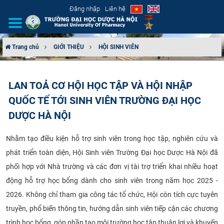
Đăng nhập
Liên hệ
Trang chủ
GIỚI THIỆU
HỘI SINH VIÊN
GIỚI THIỆU
LAN TOẢ CƠ HỘI HỌC TẬP VÀ HỘI NHẬP
CƠ CẤU TỔ CHỨC
QUỐC TẾ TỚI SINH VIÊN TRƯỜNG ĐẠI HỌC
TUYỂN SINH
DƯỢC HÀ NỘI
ĐÀO TẠO
Nhằm tạo điều kiện hỗ trợ sinh viên trong học tập, nghiên cứu và
phát triển toàn diện, Hội Sinh viên Trường Đại học Dược Hà Nội đã
ĐẢM BẢO CHẤT LƯỢNG
phối hợp với Nhà trường và các đơn vị tài trợ triển khai nhiều hoạt
động hỗ trợ học bổng dành cho sinh viên trong năm học 2025 -
KHOA HỌC CÔNG NGHỆ
2026. Không chỉ tham gia công tác tổ chức, Hội còn tích cực tuyên
truyền, phổ biến thông tin, hướng dẫn sinh viên tiếp cận các chương
HTQT
trình học bổng, góp phần tạo môi trường học tập thuận lợi và khuyến