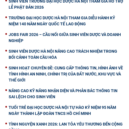
SINH VIÊN TRƯỜNG ĐẠI HỌC DƯỢC HÀ NỘI THAM GIA HỖ TRỢ
LỄ PHẬT ĐẢN 2026
TRƯỜNG ĐẠI HỌC DƯỢC HÀ NỘI THAM GIA DIỄU HÀNH KỶ
NIỆM 140 NĂM NGÀY QUỐC TẾ LAO ĐỘNG
JOBS FAIR 2026 – CẦU NỐI GIỮA SINH VIÊN DƯỢC VÀ DOANH
NGHIỆP
SINH VIÊN DƯỢC HÀ NỘI NÂNG CAO TRÁCH NHIỆM TRONG
BỐI CẢNH TOÀN CẦU HÓA
SINH HOẠT CHUYÊN ĐỀ: CUNG CẤP THÔNG TIN, HÌNH ẢNH VỀ
TÌNH HÌNH AN NINH, CHÍNH TRỊ CỦA ĐẤT NƯỚC, KHU VỰC VÀ
THẾ GIỚI
NÂNG CAO KỸ NĂNG NHẬN DIỆN VÀ PHẢN BÁC THÔNG TIN
SAI LỆCH CHO SINH VIÊN
TUỔI TRẺ ĐẠI HỌC DƯỢC HÀ NỘI TỰ HÀO KỶ NIỆM 95 NĂM
NGÀY THÀNH LẬP ĐOÀN TNCS HỒ CHÍ MINH
TÌNH NGUYỆN XANH 2026: LAN TỎA YÊU THƯƠNG ĐẾN CỘNG