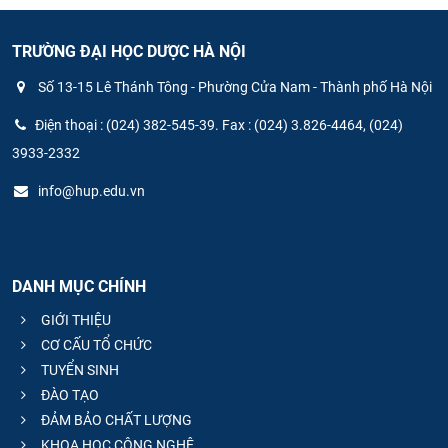
TRƯỜNG ĐẠI HỌC DƯỢC HÀ NỘI
Số 13-15 Lê Thánh Tông - Phường Cửa Nam - Thành phố Hà Nội
Điện thoại : (024) 382-545-39. Fax : (024) 3.826-4464, (024)
3933-2332
info@hup.edu.vn
DANH MỤC CHÍNH
GIỚI THIỆU
CƠ CẤU TỔ CHỨC
TUYỂN SINH
ĐÀO TẠO
ĐẢM BẢO CHẤT LƯỢNG
KHOA HỌC CÔNG NGHỆ