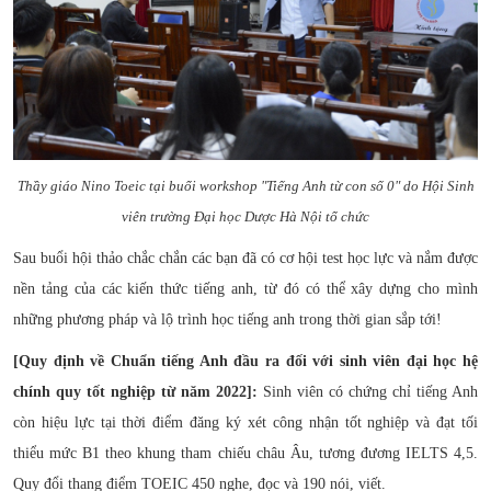
CỰU NGƯỜI HỌC
Thầy giáo Nino Toeic tại buổi workshop "Tiếng Anh từ con số 0" do Hội Sinh
viên trường Đại học Dược Hà Nội tổ chức
Sau
buổi hội thảo chắc chắn các bạn đã có cơ hội test học lực và nắm được
nền tảng của các kiến thức tiếng anh, từ đó có thể xây dựng cho mình
những phương pháp và lộ trình học tiếng anh trong thời gian sắp tới!
[Quy định về Chuẩn tiếng Anh đầu ra đối với sinh viên đại học hệ
chính quy tốt nghiệp từ năm 2022]:
Sinh viên có chứng chỉ tiếng Anh
còn hiệu lực tại thời điểm đăng ký xét công nhận tốt nghiệp và đạt tối
thiểu mức B1 theo khung tham chiếu châu Âu, tương đương IELTS 4,5.
Quy đổi thang điểm TOEIC 450 nghe, đọc và 190 nói, viết.