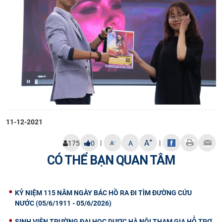
11-12-2021
+
A
|
|
-
175
0
A
A
CÓ THỂ BẠN QUAN TÂM
KỶ NIỆM 115 NĂM NGÀY BÁC HỒ RA ĐI TÌM ĐƯỜNG CỨU
NƯỚC (05/6/1911 - 05/6/2026)
SINH VIÊN TRƯỜNG ĐẠI HỌC DƯỢC HÀ NỘI THAM GIA HỖ TRỢ