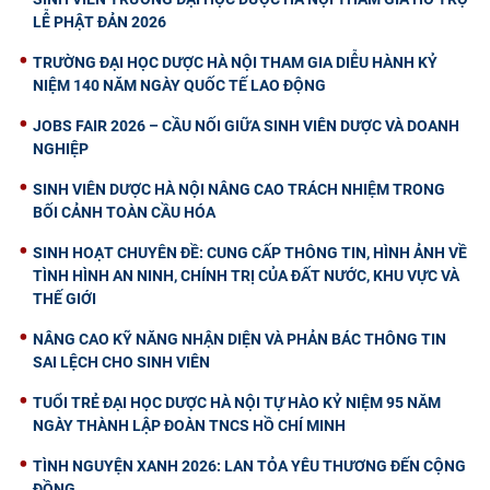
LỄ PHẬT ĐẢN 2026
TRƯỜNG ĐẠI HỌC DƯỢC HÀ NỘI THAM GIA DIỄU HÀNH KỶ
NIỆM 140 NĂM NGÀY QUỐC TẾ LAO ĐỘNG
JOBS FAIR 2026 – CẦU NỐI GIỮA SINH VIÊN DƯỢC VÀ DOANH
NGHIỆP
SINH VIÊN DƯỢC HÀ NỘI NÂNG CAO TRÁCH NHIỆM TRONG
BỐI CẢNH TOÀN CẦU HÓA
SINH HOẠT CHUYÊN ĐỀ: CUNG CẤP THÔNG TIN, HÌNH ẢNH VỀ
TÌNH HÌNH AN NINH, CHÍNH TRỊ CỦA ĐẤT NƯỚC, KHU VỰC VÀ
THẾ GIỚI
NÂNG CAO KỸ NĂNG NHẬN DIỆN VÀ PHẢN BÁC THÔNG TIN
SAI LỆCH CHO SINH VIÊN
TUỔI TRẺ ĐẠI HỌC DƯỢC HÀ NỘI TỰ HÀO KỶ NIỆM 95 NĂM
NGÀY THÀNH LẬP ĐOÀN TNCS HỒ CHÍ MINH
TÌNH NGUYỆN XANH 2026: LAN TỎA YÊU THƯƠNG ĐẾN CỘNG
ĐỒNG