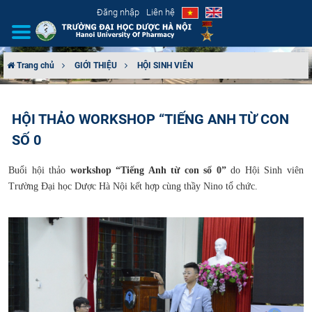
Đăng nhập
Liên hệ
Trang chủ
GIỚI THIỆU
HỘI SINH VIÊN
GIỚI THIỆU
HỘI THẢO WORKSHOP “TIẾNG ANH TỪ CON
CƠ CẤU TỔ CHỨC
SỐ 0
TUYỂN SINH
Buổi hội thảo
workshop “Tiếng Anh từ con số 0”
do Hội Sinh viên
Trường Đại học Dược Hà Nội kết hợp cùng thầy Nino tổ chức.
ĐÀO TẠO
ĐẢM BẢO CHẤT LƯỢNG
KHOA HỌC CÔNG NGHỆ
HTQT