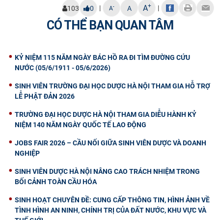
+
A
|
|
-
103
0
A
A
CÓ THỂ BẠN QUAN TÂM
KỶ NIỆM 115 NĂM NGÀY BÁC HỒ RA ĐI TÌM ĐƯỜNG CỨU
NƯỚC (05/6/1911 - 05/6/2026)
SINH VIÊN TRƯỜNG ĐẠI HỌC DƯỢC HÀ NỘI THAM GIA HỖ TRỢ
LỄ PHẬT ĐẢN 2026
TRƯỜNG ĐẠI HỌC DƯỢC HÀ NỘI THAM GIA DIỄU HÀNH KỶ
NIỆM 140 NĂM NGÀY QUỐC TẾ LAO ĐỘNG
JOBS FAIR 2026 – CẦU NỐI GIỮA SINH VIÊN DƯỢC VÀ DOANH
NGHIỆP
SINH VIÊN DƯỢC HÀ NỘI NÂNG CAO TRÁCH NHIỆM TRONG
BỐI CẢNH TOÀN CẦU HÓA
SINH HOẠT CHUYÊN ĐỀ: CUNG CẤP THÔNG TIN, HÌNH ẢNH VỀ
TÌNH HÌNH AN NINH, CHÍNH TRỊ CỦA ĐẤT NƯỚC, KHU VỰC VÀ