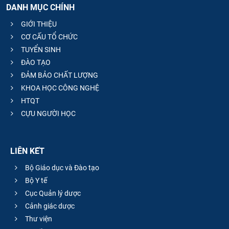
DANH MỤC CHÍNH
GIỚI THIỆU
CƠ CẤU TỔ CHỨC
TUYỂN SINH
ĐÀO TẠO
ĐẢM BẢO CHẤT LƯỢNG
KHOA HỌC CÔNG NGHỆ
HTQT
CỰU NGƯỜI HỌC
LIÊN KẾT
Bộ Giáo dục và Đào tạo
Bộ Y tế
Cục Quản lý dược
Cảnh giác dược
Thư viện