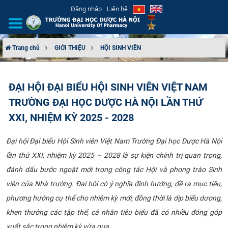
Đăng nhập
Liên hệ
Trang chủ
GIỚI THIỆU
HỘI SINH VIÊN
GIỚI THIỆU
ĐẠI HỘI ĐẠI BIỂU HỘI SINH VIÊN VIỆT NAM
CƠ CẤU TỔ CHỨC
TRƯỜNG ĐẠI HỌC DƯỢC HÀ NỘI LẦN THỨ
TUYỂN SINH
XXI, NHIỆM KỲ 2025 - 2028
ĐÀO TẠO
Đại hội Đại biểu Hội Sinh viên Việt Nam Trường Đại học Dược Hà Nội
lần thứ XXI, nhiệm kỳ 2025 – 2028 là sự kiện chính trị quan trọng,
ĐẢM BẢO CHẤT LƯỢNG
đánh dấu bước ngoặt mới trong công tác Hội và phong trào Sinh
viên của Nhà trường. Đại hội có ý nghĩa định hướng, đề ra mục tiêu,
KHOA HỌC CÔNG NGHỆ
phương hướng cụ thể cho nhiệm kỳ mới; đồng thời là dịp biểu dương,
khen thưởng các tập thể, cá nhân tiêu biểu đã có nhiều đóng góp
HTQT
xuất sắc trong nhiệm kỳ vừa qua.