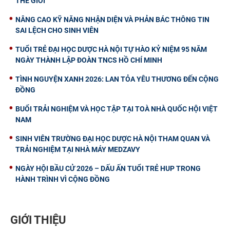
THẾ GIỚI
NÂNG CAO KỸ NĂNG NHẬN DIỆN VÀ PHẢN BÁC THÔNG TIN
SAI LỆCH CHO SINH VIÊN
TUỔI TRẺ ĐẠI HỌC DƯỢC HÀ NỘI TỰ HÀO KỶ NIỆM 95 NĂM
NGÀY THÀNH LẬP ĐOÀN TNCS HỒ CHÍ MINH
TÌNH NGUYỆN XANH 2026: LAN TỎA YÊU THƯƠNG ĐẾN CỘNG
ĐỒNG
BUỔI TRẢI NGHIỆM VÀ HỌC TẬP TẠI TOÀ NHÀ QUỐC HỘI VIỆT
NAM
SINH VIÊN TRƯỜNG ĐẠI HỌC DƯỢC HÀ NỘI THAM QUAN VÀ
TRẢI NGHIỆM TẠI NHÀ MÁY MEDZAVY
NGÀY HỘI BẦU CỬ 2026 – DẤU ẤN TUỔI TRẺ HUP TRONG
HÀNH TRÌNH VÌ CỘNG ĐỒNG
GIỚI THIỆU