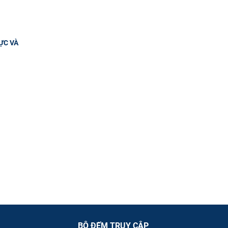
ỰC VÀ
BỘ ĐẾM TRUY CẬP