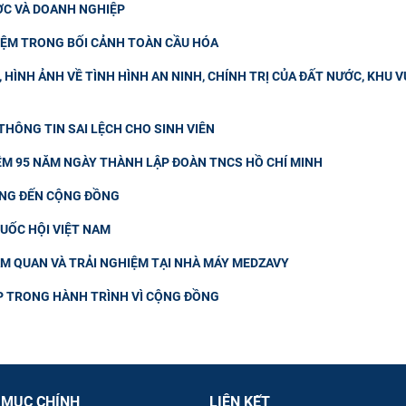
ƯỢC VÀ DOANH NGHIỆP
IỆM TRONG BỐI CẢNH TOÀN CẦU HÓA
HÌNH ẢNH VỀ TÌNH HÌNH AN NINH, CHÍNH TRỊ CỦA ĐẤT NƯỚC, KHU V
HÔNG TIN SAI LỆCH CHO SINH VIÊN
IỆM 95 NĂM NGÀY THÀNH LẬP ĐOÀN TNCS HỒ CHÍ MINH
ƠNG ĐẾN CỘNG ĐỒNG
QUỐC HỘI VIỆT NAM
AM QUAN VÀ TRẢI NGHIỆM TẠI NHÀ MÁY MEDZAVY
UP TRONG HÀNH TRÌNH VÌ CỘNG ĐỒNG
 MỤC CHÍNH
LIÊN KẾT