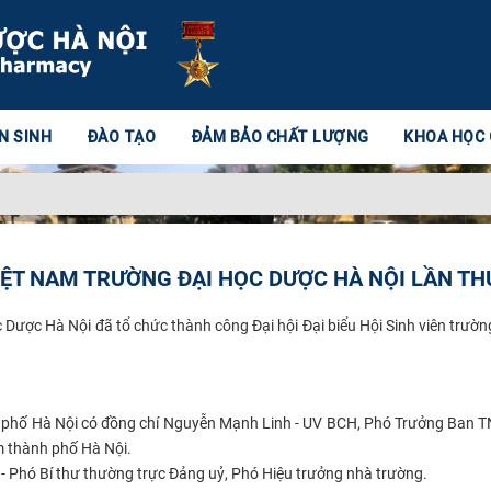
N SINH
ĐÀO TẠO
ĐẢM BẢO CHẤT LƯỢNG
KHOA HỌC
 VIỆT NAM TRƯỜNG ĐẠI HỌC DƯỢC HÀ NỘI LẦN TH
c Dược Hà Nội đã tổ chức thành công Đại hội Đại biểu Hội Sinh viên trườn
nh phố Hà Nội có đồng chí Nguyễn Mạnh Linh - UV BCH, Phó Trưởng Ban 
m thành phố Hà Nội.
 - Phó Bí thư thường trực Đảng uỷ, Phó Hiệu trưởng nhà trường.