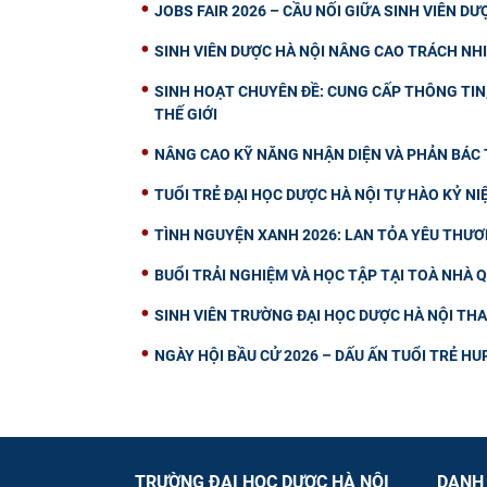
JOBS FAIR 2026 – CẦU NỐI GIỮA SINH VIÊN D
SINH VIÊN DƯỢC HÀ NỘI NÂNG CAO TRÁCH NH
SINH HOẠT CHUYÊN ĐỀ: CUNG CẤP THÔNG TIN, 
THẾ GIỚI
NÂNG CAO KỸ NĂNG NHẬN DIỆN VÀ PHẢN BÁC T
TUỔI TRẺ ĐẠI HỌC DƯỢC HÀ NỘI TỰ HÀO KỶ N
TÌNH NGUYỆN XANH 2026: LAN TỎA YÊU THƯ
BUỔI TRẢI NGHIỆM VÀ HỌC TẬP TẠI TOÀ NHÀ 
SINH VIÊN TRƯỜNG ĐẠI HỌC DƯỢC HÀ NỘI TH
NGÀY HỘI BẦU CỬ 2026 – DẤU ẤN TUỔI TRẺ H
TRƯỜNG ĐẠI HỌC DƯỢC HÀ NỘI
DANH