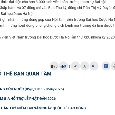
h thức đại diện cho hơn 3.000 sinh viên toàn trường tham dự Đại hội.
 Chấp hành và 07 đồng chí vào Ban Thư ký; đồng chí Trần Thị Mỹ Duyên 
 Đại học Dược Hà Nội.
đã ghi nhận những đóng góp của Hội Sinh viên trường Đại học Dược Hà 
mạnh những hoạt động phòng chống dịch bệnh mà trường đã làm được t
nh viên Việt Nam trường Đại học Dược Hà Nội lần thứ XIX, nhiệm kỳ 202
+
A
|
|
-
95
0
A
A
Ó THỂ BẠN QUAN TÂM
NG CỨU NƯỚC (05/6/1911 - 05/6/2026)
M GIA HỖ TRỢ LỄ PHẬT ĐẢN 2026
U HÀNH KỶ NIỆM 140 NĂM NGÀY QUỐC TẾ LAO ĐỘNG