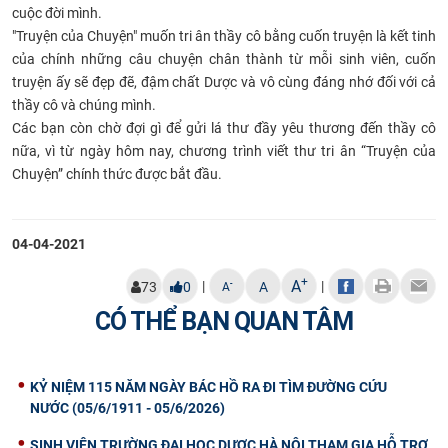
cuộc đời mình.
CỰU NGƯỜI HỌC
"Truyện của Chuyện" muốn tri ân thầy cô bằng cuốn truyện là kết tinh
của chính những câu chuyện chân thành từ mỗi sinh viên, cuốn
truyện ấy sẽ đẹp đẽ, đậm chất Dược và vô cùng đáng nhớ đối với cả
thầy cô và chúng mình.
Các bạn còn chờ đợi gì để gửi lá thư đầy yêu thương đến thầy cô
nữa, vì từ ngày hôm nay, chương trình viết thư tri ân “Truyện của
Chuyện” chính thức được bắt đầu.
04-04-2021
+
A
|
|
-
73
0
A
A
CÓ THỂ BẠN QUAN TÂM
KỶ NIỆM 115 NĂM NGÀY BÁC HỒ RA ĐI TÌM ĐƯỜNG CỨU
NƯỚC (05/6/1911 - 05/6/2026)
SINH VIÊN TRƯỜNG ĐẠI HỌC DƯỢC HÀ NỘI THAM GIA HỖ TRỢ