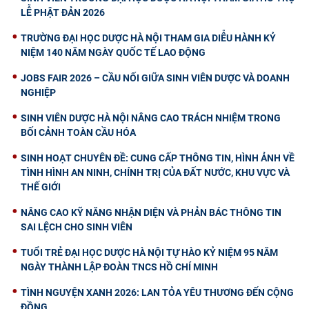
LỄ PHẬT ĐẢN 2026
TRƯỜNG ĐẠI HỌC DƯỢC HÀ NỘI THAM GIA DIỄU HÀNH KỶ
NIỆM 140 NĂM NGÀY QUỐC TẾ LAO ĐỘNG
JOBS FAIR 2026 – CẦU NỐI GIỮA SINH VIÊN DƯỢC VÀ DOANH
NGHIỆP
SINH VIÊN DƯỢC HÀ NỘI NÂNG CAO TRÁCH NHIỆM TRONG
BỐI CẢNH TOÀN CẦU HÓA
SINH HOẠT CHUYÊN ĐỀ: CUNG CẤP THÔNG TIN, HÌNH ẢNH VỀ
TÌNH HÌNH AN NINH, CHÍNH TRỊ CỦA ĐẤT NƯỚC, KHU VỰC VÀ
THẾ GIỚI
NÂNG CAO KỸ NĂNG NHẬN DIỆN VÀ PHẢN BÁC THÔNG TIN
SAI LỆCH CHO SINH VIÊN
TUỔI TRẺ ĐẠI HỌC DƯỢC HÀ NỘI TỰ HÀO KỶ NIỆM 95 NĂM
NGÀY THÀNH LẬP ĐOÀN TNCS HỒ CHÍ MINH
TÌNH NGUYỆN XANH 2026: LAN TỎA YÊU THƯƠNG ĐẾN CỘNG
ĐỒNG