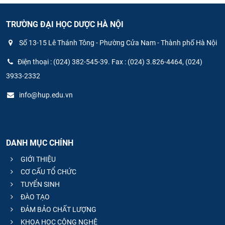
TRƯỜNG ĐẠI HỌC DƯỢC HÀ NỘI
Số 13-15 Lê Thánh Tông - Phường Cửa Nam - Thành phố Hà Nội
Điện thoại : (024) 382-545-39. Fax : (024) 3.826-4464, (024)
3933-2332
info@hup.edu.vn
DANH MỤC CHÍNH
GIỚI THIỆU
CƠ CẤU TỔ CHỨC
TUYỂN SINH
ĐÀO TẠO
ĐẢM BẢO CHẤT LƯỢNG
KHOA HỌC CÔNG NGHỆ