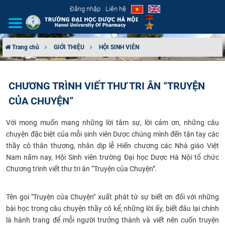
Đăng nhập
Liên hệ
Trang chủ
GIỚI THIỆU
HỘI SINH VIÊN
GIỚI THIỆU
CHƯƠNG TRÌNH VIẾT THƯ TRI ÂN “TRUYỆN
CƠ CẤU TỔ CHỨC
CỦA CHUYỆN”
TUYỂN SINH
Với mong muốn mang những lời tâm sự, lời cảm ơn, những câu
chuyện đặc biệt của mỗi sinh viên Dược chúng mình đến tận tay các
ĐÀO TẠO
thầy cô thân thương, nhân dịp lễ Hiến chương các Nhà giáo Việt
Nam năm nay, Hội Sinh viên trường Đại học Dược Hà Nội tổ chức
ĐẢM BẢO CHẤT LƯỢNG
Chương trình viết thư tri ân “Truyện của Chuyện”
.
KHOA HỌC CÔNG NGHỆ
Tên gọi "Truyện của Chuyện" xuất phát từ sự biết ơn đối với những
bài học trong câu chuyện thầy cô kể; những lời ấy, biết đâu lại chính
HTQT
là hành trang để mỗi người trưởng thành và viết nên cuốn truyện