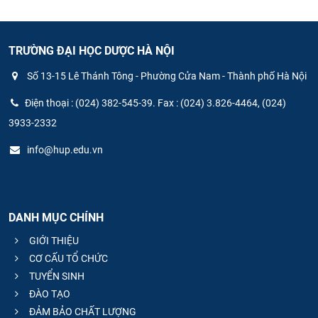
TRƯỜNG ĐẠI HỌC DƯỢC HÀ NỘI
Số 13-15 Lê Thánh Tông - Phường Cửa Nam - Thành phố Hà Nội
Điện thoại : (024) 382-545-39. Fax : (024) 3.826-4464, (024)
3933-2332
info@hup.edu.vn
DANH MỤC CHÍNH
GIỚI THIỆU
CƠ CẤU TỔ CHỨC
TUYỂN SINH
ĐÀO TẠO
ĐẢM BẢO CHẤT LƯỢNG