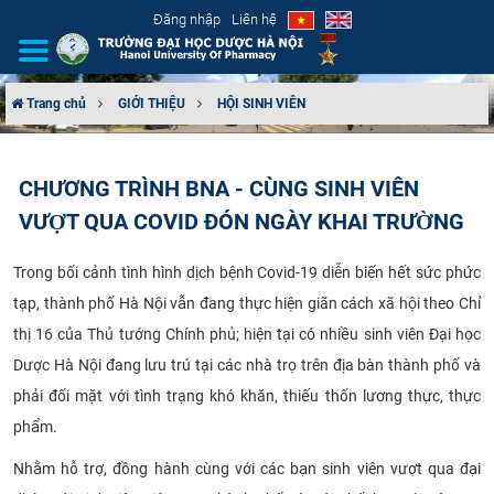
Đăng nhập
Liên hệ
Trang chủ
GIỚI THIỆU
HỘI SINH VIÊN
GIỚI THIỆU
CHƯƠNG TRÌNH BNA - CÙNG SINH VIÊN
CƠ CẤU TỔ CHỨC
VƯỢT QUA COVID ĐÓN NGÀY KHAI TRƯỜNG
TUYỂN SINH
Trong bối cảnh tình hình dịch bệnh Covid-19 diễn biến hết sức phức
tạp, thành phố Hà Nội vẫn đang thực hiện giãn cách xã hội theo Chỉ
ĐÀO TẠO
thị 16 của Thủ tướng Chính phủ; hiện tại có nhiều sinh viên Đại học
ĐẢM BẢO CHẤT LƯỢNG
Dược Hà Nội đang lưu trú tại các nhà trọ trên địa bàn thành phố và
phải đối mặt với tình trạng khó khăn, thiếu thốn lương thực, thực
KHOA HỌC CÔNG NGHỆ
phẩm.
HTQT
Nhằm hỗ trợ, đồng hành cùng với các bạn sinh viên vượt qua đại