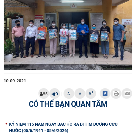
10-09-2021
+
A
|
|
-
85
0
A
A
CÓ THỂ BẠN QUAN TÂM
KỶ NIỆM 115 NĂM NGÀY BÁC HỒ RA ĐI TÌM ĐƯỜNG CỨU
NƯỚC (05/6/1911 - 05/6/2026)