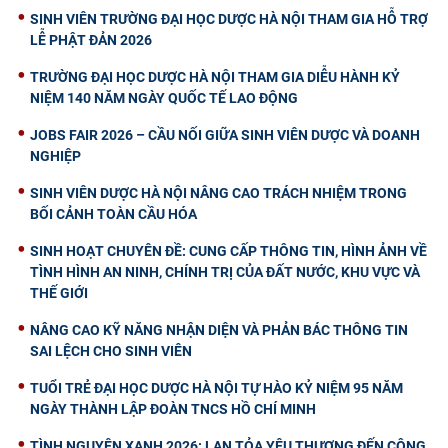
SINH VIÊN TRƯỜNG ĐẠI HỌC DƯỢC HÀ NỘI THAM GIA HỖ TRỢ
LỄ PHẬT ĐẢN 2026
TRƯỜNG ĐẠI HỌC DƯỢC HÀ NỘI THAM GIA DIỄU HÀNH KỶ
NIỆM 140 NĂM NGÀY QUỐC TẾ LAO ĐỘNG
JOBS FAIR 2026 – CẦU NỐI GIỮA SINH VIÊN DƯỢC VÀ DOANH
NGHIỆP
SINH VIÊN DƯỢC HÀ NỘI NÂNG CAO TRÁCH NHIỆM TRONG
BỐI CẢNH TOÀN CẦU HÓA
SINH HOẠT CHUYÊN ĐỀ: CUNG CẤP THÔNG TIN, HÌNH ẢNH VỀ
TÌNH HÌNH AN NINH, CHÍNH TRỊ CỦA ĐẤT NƯỚC, KHU VỰC VÀ
THẾ GIỚI
NÂNG CAO KỸ NĂNG NHẬN DIỆN VÀ PHẢN BÁC THÔNG TIN
SAI LỆCH CHO SINH VIÊN
TUỔI TRẺ ĐẠI HỌC DƯỢC HÀ NỘI TỰ HÀO KỶ NIỆM 95 NĂM
NGÀY THÀNH LẬP ĐOÀN TNCS HỒ CHÍ MINH
TÌNH NGUYỆN XANH 2026: LAN TỎA YÊU THƯƠNG ĐẾN CỘNG