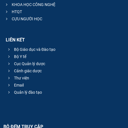
KHOA HỌC CÔNG NGHỆ
HTQT
CỰU NGƯỜI HỌC
LIÊN KẾT
Bộ Giáo dục và Đào tạo
Bộ Y tế
Cục Quản lý dược
Cảnh giác dược
Thư viện
Email
Quản lý đào tạo
BỘ ĐẾM TRUY CẬP