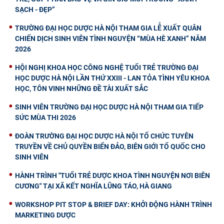
SẠCH - ĐẸP”
TRƯỜNG ĐẠI HỌC DƯỢC HÀ NỘI THAM GIA LỄ XUẤT QUÂN
CHIẾN DỊCH SINH VIÊN TÌNH NGUYỆN “MÙA HÈ XANH” NĂM
2026
HỘI NGHỊ KHOA HỌC CÔNG NGHỆ TUỔI TRẺ TRƯỜNG ĐẠI
HỌC DƯỢC HÀ NỘI LẦN THỨ XXIII - LAN TỎA TÌNH YÊU KHOA
HỌC, TÔN VINH NHỮNG ĐỀ TÀI XUẤT SẮC
SINH VIÊN TRƯỜNG ĐẠI HỌC DƯỢC HÀ NỘI THAM GIA TIẾP
SỨC MÙA THI 2026
ĐOÀN TRƯỜNG ĐẠI HỌC DƯỢC HÀ NỘI TỔ CHỨC TUYÊN
TRUYỀN VỀ CHỦ QUYỀN BIỂN ĐẢO, BIÊN GIỚI TỔ QUỐC CHO
SINH VIÊN
HÀNH TRÌNH "TUỔI TRẺ DƯỢC KHOA TÌNH NGUYỆN NƠI BIÊN
CƯƠNG" TẠI XÃ KẾT NGHĨA LŨNG TÁO, HÀ GIANG
WORKSHOP PIT STOP & BRIEF DAY: KHỞI ĐỘNG HÀNH TRÌNH
MARKETING DƯỢC