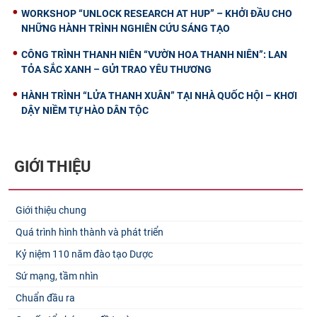
WORKSHOP “UNLOCK RESEARCH AT HUP” – KHỞI ĐẦU CHO
NHỮNG HÀNH TRÌNH NGHIÊN CỨU SÁNG TẠO
CÔNG TRÌNH THANH NIÊN “VƯỜN HOA THANH NIÊN”: LAN
TỎA SẮC XANH – GỬI TRAO YÊU THƯƠNG
HÀNH TRÌNH “LỬA THANH XUÂN” TẠI NHÀ QUỐC HỘI – KHƠI
DẬY NIỀM TỰ HÀO DÂN TỘC
GIỚI THIỆU
Giới thiệu chung
Quá trình hình thành và phát triển
Kỷ niệm 110 năm đào tạo Dược
Sứ mạng, tầm nhìn
Chuẩn đầu ra