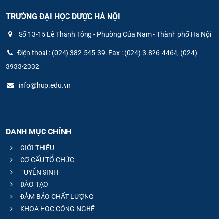
TRƯỜNG ĐẠI HỌC DƯỢC HÀ NỘI
Số 13-15 Lê Thánh Tông - Phường Cửa Nam - Thành phố Hà Nội
Điện thoại : (024) 382-545-39. Fax : (024) 3.826-4464, (024)
3933-2332
info@hup.edu.vn
DANH MỤC CHÍNH
GIỚI THIỆU
CƠ CẤU TỔ CHỨC
TUYỂN SINH
ĐÀO TẠO
ĐẢM BẢO CHẤT LƯỢNG
KHOA HỌC CÔNG NGHỆ