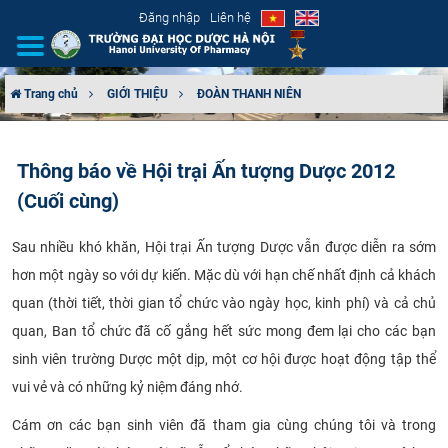
Đăng nhập
Liên hệ
Trang chủ
GIỚI THIỆU
ĐOÀN THANH NIÊN
GIỚI THIỆU
Thông báo về Hội trại Ấn tượng Dược 2012
CƠ CẤU TỔ CHỨC
(Cuối cùng)
TUYỂN SINH
Sau nhiều khó khăn, Hội trại Ấn tượng Dược vẫn được diễn ra sớm
hơn một ngày so với dự kiến. Mặc dù với hạn chế nhất định cả khách
ĐÀO TẠO
quan (thời tiết, thời gian tổ chức vào ngày học, kinh phí) và cả chủ
ĐẢM BẢO CHẤT LƯỢNG
quan, Ban tổ chức đã cố gắng hết sức mong đem lại cho các bạn
sinh viên trường Dược một dịp, một cơ hội được hoạt động tập thể
KHOA HỌC CÔNG NGHỆ
vui vẻ và có những kỷ niệm đáng nhớ.
HTQT
Cám ơn các bạn sinh viên đã tham gia cùng chúng tôi và trong