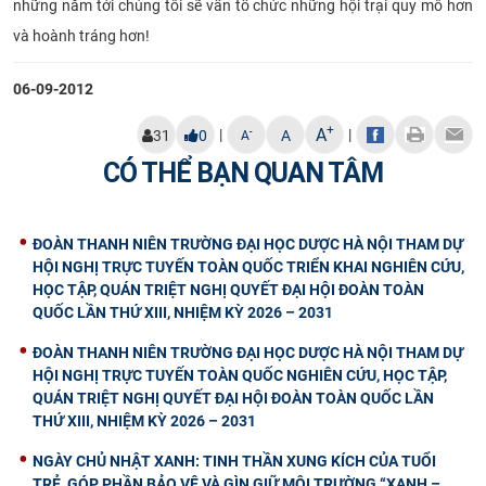
những năm tới chúng tôi sẽ vẫn tổ chức những hội trại quy mô hơn
CỰU NGƯỜI HỌC
và hoành tráng hơn!
06-09-2012
+
A
|
|
-
31
0
A
A
CÓ THỂ BẠN QUAN TÂM
ĐOÀN THANH NIÊN TRƯỜNG ĐẠI HỌC DƯỢC HÀ NỘI THAM DỰ
HỘI NGHỊ TRỰC TUYẾN TOÀN QUỐC TRIỂN KHAI NGHIÊN CỨU,
HỌC TẬP, QUÁN TRIỆT NGHỊ QUYẾT ĐẠI HỘI ĐOÀN TOÀN
QUỐC LẦN THỨ XIII, NHIỆM KỲ 2026 – 2031
ĐOÀN THANH NIÊN TRƯỜNG ĐẠI HỌC DƯỢC HÀ NỘI THAM DỰ
HỘI NGHỊ TRỰC TUYẾN TOÀN QUỐC NGHIÊN CỨU, HỌC TẬP,
QUÁN TRIỆT NGHỊ QUYẾT ĐẠI HỘI ĐOÀN TOÀN QUỐC LẦN
THỨ XIII, NHIỆM KỲ 2026 – 2031
NGÀY CHỦ NHẬT XANH: TINH THẦN XUNG KÍCH CỦA TUỔI
TRẺ, GÓP PHẦN BẢO VỆ VÀ GÌN GIỮ MÔI TRƯỜNG “XANH –