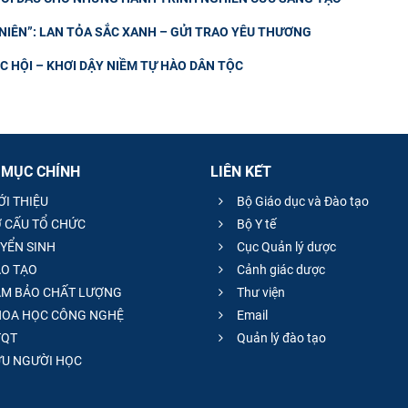
IÊN”: LAN TỎA SẮC XANH – GỬI TRAO YÊU THƯƠNG
 HỘI – KHƠI DẬY NIỀM TỰ HÀO DÂN TỘC
 MỤC CHÍNH
LIÊN KẾT
ỚI THIỆU
Bộ Giáo dục và Đào tạo
 CẤU TỔ CHỨC
Bộ Y tế
YỂN SINH
Cục Quản lý dược
O TẠO
Cảnh giác dược
M BẢO CHẤT LƯỢNG
Thư viện
OA HỌC CÔNG NGHỆ
Email
QT
Quản lý đào tạo
̣U NGƯỜI HỌC