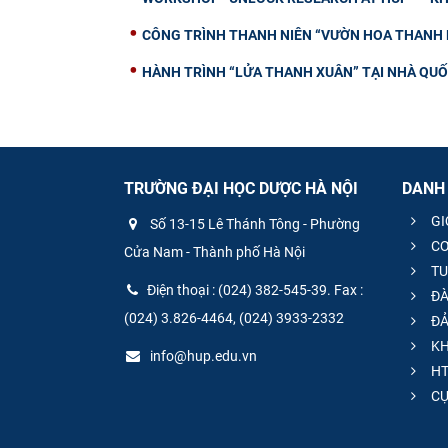
CÔNG TRÌNH THANH NIÊN “VƯỜN HOA THANH N
HÀNH TRÌNH “LỬA THANH XUÂN” TẠI NHÀ QUỐC
TRƯỜNG ĐẠI HỌC DƯỢC HÀ NỘI
DANH
GI
Số 13-15 Lê Thánh Tông - Phường
CƠ
Cửa Nam - Thành phố Hà Nội
TU
Điện thoại : (024) 382-545-39. Fax :
ĐÀ
(024) 3.826-4464, (024) 3933-2332
ĐẢ
KH
info@hup.edu.vn
HT
CƯ