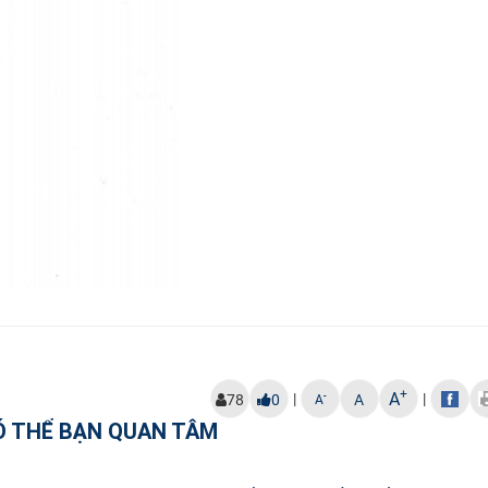
+
A
|
|
-
78
0
A
A
Ó THỂ BẠN QUAN TÂM