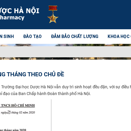
N SINH
ĐÀO TẠO
ĐẢM BẢO CHẤT LƯỢNG
KHOA HỌC
ÀNG THÁNG THEO CHỦ ĐỀ
àn Trường Đại học Dược Hà Nội
vẫn duy trì sinh hoạt đều đặn, với sự điều
chỉ đạo của Ban Chấp hành Đoàn thành phố Hà Nội.