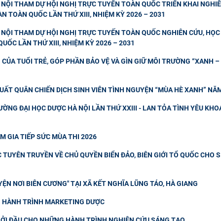
NỘI THAM DỰ HỘI NGHỊ TRỰC TUYẾN TOÀN QUỐC TRIỂN KHAI NGHIÊ
N TOÀN QUỐC LẦN THỨ XIII, NHIỆM KỲ 2026 – 2031
NỘI THAM DỰ HỘI NGHỊ TRỰC TUYẾN TOÀN QUỐC NGHIÊN CỨU, HỌC 
UỐC LẦN THỨ XIII, NHIỆM KỲ 2026 – 2031
CỦA TUỔI TRẺ, GÓP PHẦN BẢO VỆ VÀ GÌN GIỮ MÔI TRƯỜNG “XANH – 
UẤT QUÂN CHIẾN DỊCH SINH VIÊN TÌNH NGUYỆN “MÙA HÈ XANH” NĂ
ỜNG ĐẠI HỌC DƯỢC HÀ NỘI LẦN THỨ XXIII - LAN TỎA TÌNH YÊU KHO
M GIA TIẾP SỨC MÙA THI 2026
TUYÊN TRUYỀN VỀ CHỦ QUYỀN BIỂN ĐẢO, BIÊN GIỚI TỔ QUỐC CHO 
ỆN NƠI BIÊN CƯƠNG" TẠI XÃ KẾT NGHĨA LŨNG TÁO, HÀ GIANG
NG HÀNH TRÌNH MARKETING DƯỢC
ỞI ĐẦU CHO NHỮNG HÀNH TRÌNH NGHIÊN CỨU SÁNG TẠO