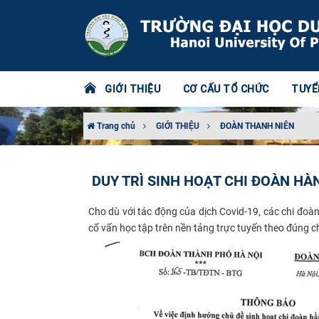
GIỚI THIỆU
CƠ CẤU TỔ CHỨC
TUYỂ
Trang chủ
GIỚI THIỆU
ĐOÀN THANH NIÊN
​DUY TRÌ SINH HOẠT CHI ĐOÀN H
Cho dù với tác động của dịch Covid-19, các chi đo
cố vấn học tập trên nền tảng
trực tuyến theo đúng 