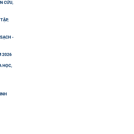
N CỨU,
TẬP,
SẠCH -
M 2026
A HỌC,
SINH