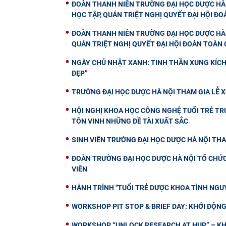
ĐOÀN THANH NIÊN TRƯỜNG ĐẠI HỌC DƯỢC HÀ 
HỌC TẬP, QUÁN TRIỆT NGHỊ QUYẾT ĐẠI HỘI ĐOÀ
ĐOÀN THANH NIÊN TRƯỜNG ĐẠI HỌC DƯỢC HÀ 
QUÁN TRIỆT NGHỊ QUYẾT ĐẠI HỘI ĐOÀN TOÀN Q
NGÀY CHỦ NHẬT XANH: TINH THẦN XUNG KÍCH 
ĐẸP”
TRƯỜNG ĐẠI HỌC DƯỢC HÀ NỘI THAM GIA LỄ X
HỘI NGHỊ KHOA HỌC CÔNG NGHỆ TUỔI TRẺ TRƯ
TÔN VINH NHỮNG ĐỀ TÀI XUẤT SẮC
SINH VIÊN TRƯỜNG ĐẠI HỌC DƯỢC HÀ NỘI THA
ĐOÀN TRƯỜNG ĐẠI HỌC DƯỢC HÀ NỘI TỔ CHỨC 
VIÊN
HÀNH TRÌNH "TUỔI TRẺ DƯỢC KHOA TÌNH NGUY
WORKSHOP PIT STOP & BRIEF DAY: KHỞI ĐỘ
WORKSHOP “UNLOCK RESEARCH AT HUP” – KH