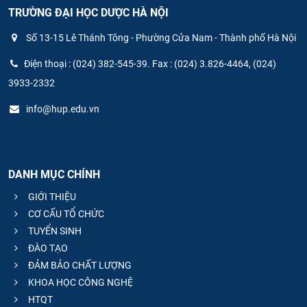
TRƯỜNG ĐẠI HỌC DƯỢC HÀ NỘI
Số 13-15 Lê Thánh Tông - Phường Cửa Nam - Thành phố Hà Nội
Điện thoại : (024) 382-545-39. Fax : (024) 3.826-4464, (024)
3933-2332
info@hup.edu.vn
DANH MỤC CHÍNH
GIỚI THIỆU
CƠ CẤU TỔ CHỨC
TUYỂN SINH
ĐÀO TẠO
ĐẢM BẢO CHẤT LƯỢNG
KHOA HỌC CÔNG NGHỆ
HTQT