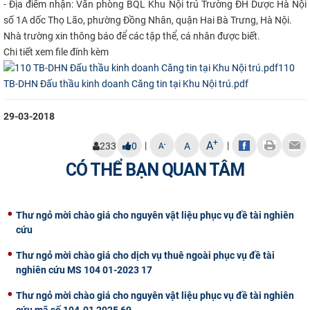
- Địa điểm nhận: Văn phòng BQL Khu Nội trú Trường ĐH Dược Hà Nội
CỰU NGƯỜI HỌC
số 1A dốc Thọ Lão, phường Đồng Nhân, quận Hai Bà Trưng, Hà Nội.
Nhà trường xin thông báo để các tập thể, cá nhân được biết.
Chi tiết xem file đính kèm
110
TB-DHN Đấu thầu kinh doanh Căng tin tại Khu Nội trú.pdf
29-03-2018
+
A
|
|
-
233
0
A
A
CÓ THỂ BẠN QUAN TÂM
Thư ngỏ mời chào giá cho nguyên vật liệu phục vụ đề tài nghiên
cứu
Thư ngỏ mời chào giá cho dịch vụ thuê ngoài phục vụ đề tài
nghiên cứu MS 104 01-2023 17
Thư ngỏ mời chào giá cho nguyên vật liệu phục vụ đề tài nghiên