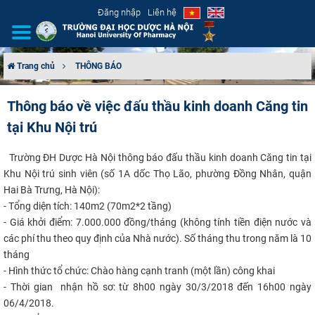
Đăng nhập
Liên hệ
Trang chủ
THÔNG BÁO
GIỚI THIỆU
Thông báo về việc đấu thầu kinh doanh Căng tin
tại Khu Nội trú
CƠ CẤU TỔ CHỨC
​ Trường ĐH Dược Hà Nội thông báo đấu thầu kinh doanh Căng tin tại
TUYỂN SINH
Khu Nội trú sinh viên (số 1A dốc Thọ Lão, phường Đồng Nhân, quận
Hai Bà Trưng, Hà Nội):
ĐÀO TẠO
- Tổng diện tích: 140m2 (70m2*2 tầng)
- Giá khởi điểm: 7.000.000 đồng/tháng (không tính tiền điện nước và
ĐẢM BẢO CHẤT LƯỢNG
các phí thu theo quy định của Nhà nước). Số tháng thu trong năm là 10
tháng
KHOA HỌC CÔNG NGHỆ
- Hình thức tổ chức: Chào hàng cạnh tranh (một lần) công khai
- Thời gian nhận hồ sơ: từ 8h00 ngày 30/3/2018 đến 16h00 ngày
HTQT
06/4/2018.