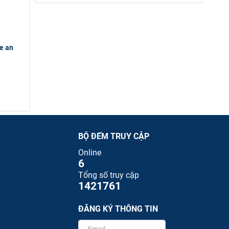
he an
BỘ ĐẾM TRUY CẬP
Online
6
Tổng số truy cập
1421761
ĐĂNG KÝ THÔNG TIN