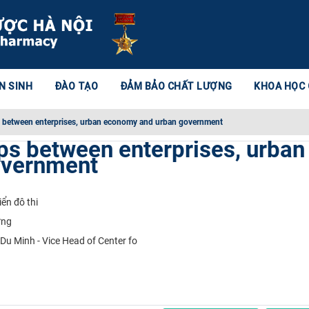
N SINH
ĐÀO TẠO
ĐẢM BẢO CHẤT LƯỢNG
KHOA HỌC
s between enterprises, urban economy and urban government
ps between enterprises, urban
overnment
iển đô thi
ựng
u Minh - Vice Head of Center fo