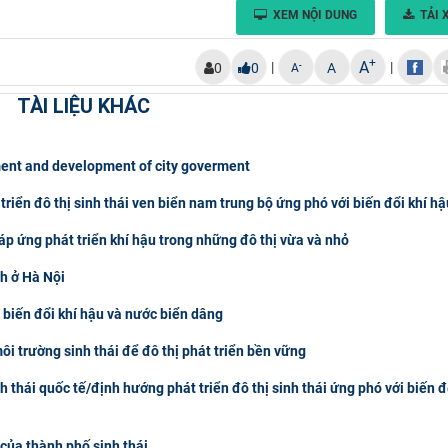
XEM NỘI DUNG
TẢI 
+
A
|
|
-
0
0
A
A
TÀI LIỆU KHÁC
ent and development of city goverment
triển đô thị sinh thái ven biển nam trung bộ ứng phó với biến đổi khí hậ
áp ứng phát triển khí hậu trong những đô thị vừa và nhỏ
nh ở Hà Nội
 biến đổi khí hậu và nước biển dâng
ôi trường sinh thái để đô thị phát triển bền vững
 thái quốc tế/định hướng phát triển đô thị sinh thái ứng phó với biến đổ
của thành phố sinh thái