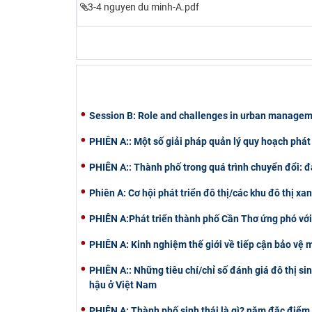
3-4 nguyen du minh-A.pdf
Session B: Role and challenges in urban managem
PHIÊN A:: Một số giải pháp quản lý quy hoạch phát 
PHIÊN A:: Thành phố trong quá trình chuyển đổi: đ
Phiên A: Cơ hội phát triển đô thị/các khu đô thị xa
PHIÊN A:Phát triển thành phố Cần Thơ ứng phó với
PHIÊN A: Kinh nghiệm thế giới về tiếp cận bảo vệ m
PHIÊN A:: Những tiêu chí/chỉ số đánh giá đô thị sinh
hậu ở Việt Nam
PHIÊN A: Thành phố sinh thái là gì? năm đặc điểm 