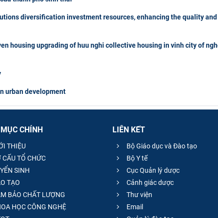
tions diversification investment resources, enhancing the quality and
en housing upgrading of huu nghi collective housing in vinh city of ng
y
 in urban development
 MỤC CHÍNH
LIÊN KẾT
ỚI THIỆU
Bộ Giáo dục và Đào tạo
 CẤU TỔ CHỨC
Bộ Y tế
YỂN SINH
Cục Quản lý dược
O TẠO
Cảnh giác dược
M BẢO CHẤT LƯỢNG
Thư viện
OA HỌC CÔNG NGHỆ
Email