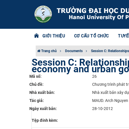
GIỚI THIỆU
CƠ CẤU TỔ CHỨC
TUYỂ
Trang chủ
Documents
Session C: Relationship
Session C: Relationshi
economy and urban g
Mã số:
26
Chủ đề:
Chương trình phát tr
Nhà xuất bản:
Nhà xuất bản xây d
Tác giả:
MAUD. Arch Nguyen D
Ngày xuất bản:
28-10-2012
Tệp đính kèm: