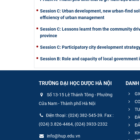
Session C: Urban development, new urban-find solu
efficiency of urban management
Session C: Lessons learnt from the community driv
province
Session C: Participatory city development strateg
Session B: Role and capacity of local government
TRƯỜNG ĐẠI HỌC DƯỢC HÀ NỘI
DANH
GI
Số 13-15 Lê Thánh Tông - Phường
CƠ
Cửa Nam - Thành phố Hà Nội
TU
Điện thoại : (024) 382-545-39. Fax :
ĐÀ
(024) 3.826-4464, (024) 3933-2332
ĐẢ
KH
info@hup.edu.vn