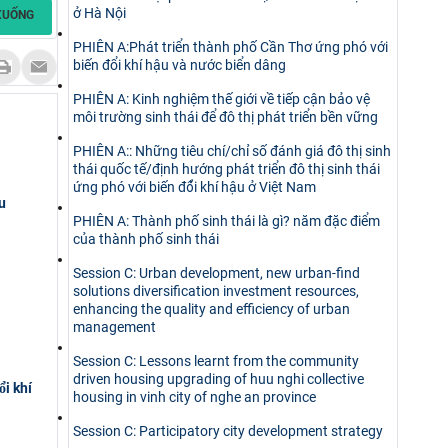
ở Hà Nội
XUỐNG
PHIÊN A:Phát triển thành phố Cần Thơ ứng phó với
biến đổi khí hậu và nước biển dâng
PHIÊN A: Kinh nghiệm thế giới về tiếp cận bảo vệ
môi trường sinh thái để đô thị phát triển bền vững
PHIÊN A:: Những tiêu chí/chỉ số đánh giá đô thị sinh
thái quốc tế/định hướng phát triển đô thị sinh thái
ứng phó với biến đổ̉i khí hậu ở Việt Nam
u
PHIÊN A: Thành phố sinh thái là gì? năm đặc điểm
của thành phố sinh thái
Session C: Urban development, new urban-find
solutions diversification investment resources,
enhancing the quality and efficiency of urban
management
Session C: Lessons learnt from the community
driven housing upgrading of huu nghi collective
̉i khí
housing in vinh city of nghe an province
Session C: Participatory city development strategy