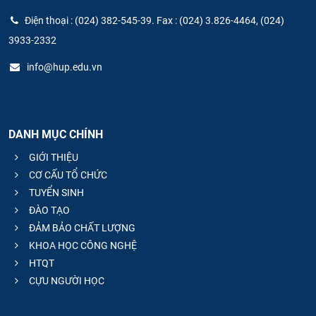
Điện thoại : (024) 382-545-39. Fax : (024) 3.826-4464, (024)
3933-2332
info@hup.edu.vn
DANH MỤC CHÍNH
GIỚI THIỆU
CƠ CẤU TỔ CHỨC
TUYỂN SINH
ĐÀO TẠO
ĐẢM BẢO CHẤT LƯỢNG
KHOA HỌC CÔNG NGHỆ
HTQT
CỰU NGƯỜI HỌC