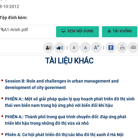
8-10-2012
CỰU NGƯỜI HỌC
Tệp đính kèm:
A1-Arish.pdf
XEM NỘI DUNG
TẢI XUỐNG
+
A
|
|
-
0
0
A
A
TÀI LIỆU KHÁC
Session B: Role and challenges in urban management and
development of city goverment
PHIÊN A:: Một số giải pháp quản lý quy hoạch phát triển đô thị sinh
thái ven biển nam trung bộ ứng phó với biến đổi khí hậu
PHIÊN A:: Thành phố trong quá trình chuyển đổi: đáp ứng phát
triển khí hậu trong những đô thị vừa và nhỏ
Phiên A: Cơ hội phát triển đô thị/các khu đô thị xanh ở Hà Nội