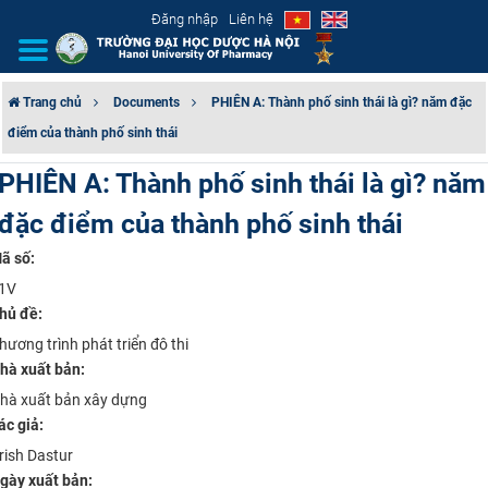
Đăng nhập
Liên hệ
Trang chủ
Documents
PHIÊN A: Thành phố sinh thái là gì? năm đặc
điểm của thành phố sinh thái
GIỚI THIỆU
PHIÊN A: Thành phố sinh thái là gì? năm
CƠ CẤU TỔ CHỨC
đặc điểm của thành phố sinh thái
TUYỂN SINH
ã số:
1V
ĐÀO TẠO
hủ đề:
hương trình phát triển đô thi
ĐẢM BẢO CHẤT LƯỢNG
hà xuất bản:
hà xuất bản xây dựng
KHOA HỌC CÔNG NGHỆ
ác giả:
rish Dastur
HTQT
gày xuất bản: