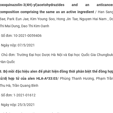
oxoquinazolin-3(4H)-yl)acetohydrazides and an anticance
composition comprising the same as an active ingredient
/
Han San
Bae, Park Eun Jae, Kim Young Soo, Hong Jin Tae, Nguyen Hai Nam , D
Thi Mai Dung, Dao Thi Kim Oanh
- Số đơn: 10-2021-0059406
- Ngày nộp: 07/5/2021
- Chủ đơn: Trường Đại học Dược Hà Nội và Đại học Quốc Gia Chungbuk
Hàn Quốc
3. Bộ mồi đặc hiệu alen để phát hiện đồng thời phân biệt thể đồng hợ
tử/dị hợp tử của alen HLA-A*33:03
/ Phùng Thanh Hương, Phạm Trầ
Thu Hà, Trần Quang Bình
- Số đơn: 1-2021-01612
- Ngày nộp: 25/3/2021