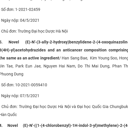
- Số đơn: 1-2021-02459
- Ngày nộp: 04/5/2021
- Chủ đơn:
Trường Đại học Dược Hà Nội
5. Novel (E)-N'-(3-ally-2-hydroxy)benzylidene-2-(4-oxoquinazolin
3(4H)-yl)acetohydrazides and an anticancer composition comprisin
the same as an active ingredient
/ Han Sang Bae, Kim Young Soo, Hon
Jin Tae, Park Eun Jae, Nguyen Hai Nam, Do Thi Mai Dung, Phan Th
Phuong Dung
- Số đơn: 10-2021-0059410
- Ngày nộp: 07/5/2021
- Chủ đơn: Trường Đại học Dược Hà Nội và Đại học Quốc Gia Chungbuk
Hàn Quốc
4. Novel (E)-N'-((1-(4-chlorobenzyl)-1H-indol-3-yl)methylene)-2-(4