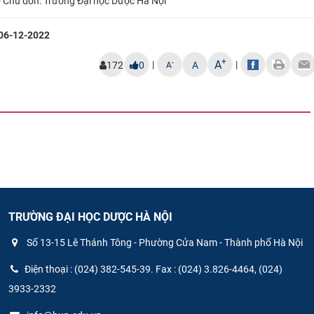
- Chủ đơn: Trường Đại học Dược Hà Nội
06-12-2022
+
A
|
|
-
172
0
A
A
TRƯỜNG ĐẠI HỌC DƯỢC HÀ NỘI
Số 13-15 Lê Thánh Tông - Phường Cửa Nam - Thành phố Hà Nội
Điện thoại : (024) 382-545-39. Fax : (024) 3.826-4464, (024)
3933-2332