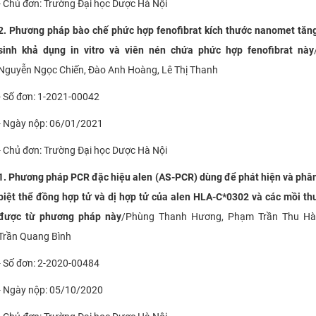
- Chủ đơn: Trường Đại học Dược Hà Nội
2. Phương pháp bào chế phức hợp fenofibrat kích thước nanomet tăn
sinh khả dụng in vitro và viên nén chứa phức hợp fenofibrat này
Nguyễn Ngọc Chiến, Đào Anh Hoàng, Lê Thị Thanh
- Số đơn: 1-2021-00042
- Ngày nộp: 06/01/2021
- Chủ đơn: Trường Đại học Dược Hà Nội
1. Phương pháp PCR đặc hiệu alen (AS-PCR) dùng để phát hiện và phâ
biệt thể đồng hợp tử và dị hợp tử của alen HLA-C*0302 và các mồi th
được từ phương pháp này
/Phùng Thanh Hương, Phạm Trần Thu Hà
Trần Quang Bình
- Số đơn: 2-2020-00484
- Ngày nộp: 05/10/2020