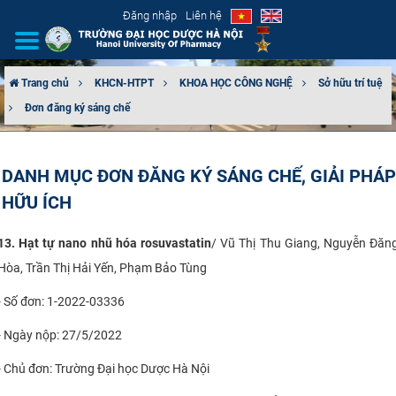
Đăng nhập
Liên hệ
Trang chủ
KHCN-HTPT
KHOA HỌC CÔNG NGHỆ
Sở hữu trí tuệ
Đơn đăng ký sáng chế
GIỚI THIỆU
CƠ CẤU TỔ CHỨC
DANH MỤC ĐƠN ĐĂNG KÝ SÁNG CHẾ, GIẢI PHÁP
HỮU ÍCH
TUYỂN SINH
13. Hạt tự nano nhũ hóa rosuvastatin
/ Vũ Thị Thu Giang, Nguyễn Đăn
ĐÀO TẠO
Hòa, Trần Thị Hải Yến, Phạm Bảo Tùng
ĐẢM BẢO CHẤT LƯỢNG
- Số đơn: 1-2022-03336
KHOA HỌC CÔNG NGHỆ
- Ngày nộp: 27/5/2022
- Chủ đơn: Trường Đại học Dược Hà Nội
HTQT