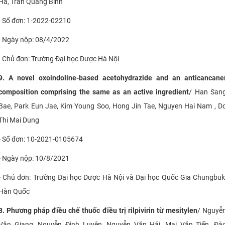
Hà, Trần Quang Bình
- Số đơn: 1-2022-02210
- Ngày nộp: 08/4/2022
- Chủ đơn: Trường Đại học Dược Hà Nội
9. A novel oxoindoline-based acetohydrazide and an anticancane
composition comprising the same as an active ingredient
/
Han San
Bae, Park Eun Jae, Kim Young Soo, Hong Jin Tae, Nguyen Hai Nam , D
Thi Mai Dung
- Số đơn: 10-2021-0105674
- Ngày nộp: 10/8/2021
- Chủ đơn:
Trường Đại học Dược Hà Nội và Đại học Quốc Gia Chungbuk
Hàn Quốc
8. Phương pháp điều chế thuốc điều trị rilpivirin từ mesitylen
/ Nguyễ
Văn Giang, Nguyễn Đình Luyện, Nguyễn Văn Hải, Mai Văn Tiến, Đà