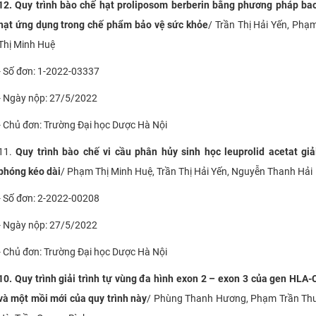
12. Quy trình bào chế hạt proliposom berberin bằng phương pháp ba
CỰU NGƯỜI HỌC
hạt ứng dụng trong chế phẩm bảo vệ sức khỏe
/ Trần Thị Hải Yến, Phạ
Thị Minh Huệ
- Số đơn: 1-2022-03337
- Ngày nộp: 27/5/2022
- Chủ đơn: Trường Đại học Dược Hà Nội
11.
Quy trình bào chế vi cầu phân hủy sinh học leuprolid acetat giả
phóng kéo dài
/ Phạm Thị Minh Huệ, Trần Thị Hải Yến, Nguyễn Thanh Hải
- Số đơn: 2-2022-00208
- Ngày nộp: 27/5/2022
- Chủ đơn: Trường Đại học Dược Hà Nội
10. Quy trình giải trình tự vùng đa hình exon 2 – exon 3 của gen HLA-
và một mồi mới của quy trình này
/ Phùng Thanh Hương, Phạm Trần Th