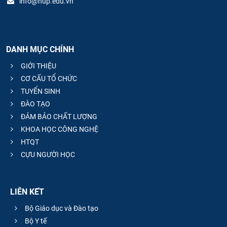
info@hup.edu.vn
DANH MỤC CHÍNH
GIỚI THIỆU
CƠ CẤU TỔ CHỨC
TUYỂN SINH
ĐÀO TẠO
ĐẢM BẢO CHẤT LƯỢNG
KHOA HỌC CÔNG NGHỆ
HTQT
CỰU NGƯỜI HỌC
LIÊN KẾT
Bộ Giáo dục và Đào tạo
Bộ Y tế