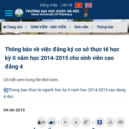
Đăng nhập
Liên hệ
Trang chủ
SINH VIÊN - HỌC VIÊN
Sinh viên
Thông báo
GIỚI THIỆU
Thông báo về việc đăng ký cơ sở thực tế học
CƠ CẤU TỔ CHỨC
kỳ II năm học 2014-2015 cho sinh viên cao
TUYỂN SINH
đẳng 4
ĐÀO TẠO
C​hi tiết xem trong file đính kèm.
Thong bao thuc te nganh hoc ky II nam hoc 2014-2015 cao dang
ĐẢM BẢO CHẤT LƯỢNG
4.doc
KHOA HỌC CÔNG NGHỆ
04-06-2015
+
HTQT
A
|
|
-
29
0
A
A