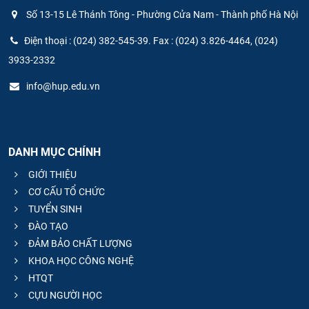
Số 13-15 Lê Thánh Tông - Phường Cửa Nam - Thành phố Hà Nội
Điện thoại : (024) 382-545-39. Fax : (024) 3.826-4464, (024)
3933-2332
info@hup.edu.vn
DANH MỤC CHÍNH
GIỚI THIỆU
CƠ CẤU TỔ CHỨC
TUYỂN SINH
ĐÀO TẠO
ĐẢM BẢO CHẤT LƯỢNG
KHOA HỌC CÔNG NGHỆ
HTQT
CỰU NGƯỜI HỌC