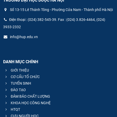
TRƯỜNG ĐẠI HỌC DƯỢC HÀ NỘI
Số 13-15 Lê Thánh Tông - Phường Cửa Nam - Thành phố Hà Nội
Điện thoại : (024) 382-545-39. Fax : (024) 3.826-4464, (024)
3933-2332
info@hup.edu.vn
DANH MỤC CHÍNH
GIỚI THIỆU
CƠ CẤU TỔ CHỨC
TUYỂN SINH
ĐÀO TẠO
ĐẢM BẢO CHẤT LƯỢNG
KHOA HỌC CÔNG NGHỆ
HTQT
CỰU NGƯỜI HỌC