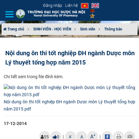
Đăng nhập
Liên hệ
Trang chủ
SINH VIÊN - HỌC VIÊN
Sinh viên
Thông báo
GIỚI THIỆU
Nội dung ôn thi tốt nghiệp ĐH ngành Dược môn
CƠ CẤU TỔ CHỨC
Lý thuyết tổng hợp năm 2015
TUYỂN SINH
​Chi tiết xem trong file đính kèm.
ĐÀO TẠO
ĐẢM BẢO CHẤT LƯỢNG
Nội dung ôn thi tốt nghiệp ĐH ngành Dược môn Lý thuyết tổng hợp
năm 2015.pdf
KHOA HỌC CÔNG NGHỆ
17-12-2014
HTQT
+
A
|
|
-
55
0
A
A