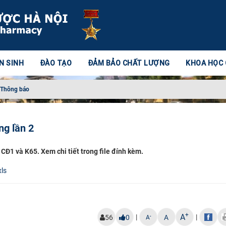
N SINH
ĐÀO TẠO
ĐẢM BẢO CHẤT LƯỢNG
KHOA HỌC
Thông báo
ng lần 2
 CĐ1 và K65. Xem chi tiết trong file đính kèm.
xls
+
A
|
|
-
56
0
A
A