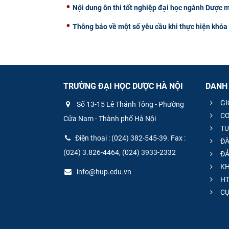
Nội dung ôn thi tốt nghiệp đại học ngành Dược 
Thông báo về một số yêu cầu khi thực hiện khóa 
TRƯỜNG ĐẠI HỌC DƯỢC HÀ NỘI
DANH
GI
Số 13-15 Lê Thánh Tông - Phường
CƠ
Cửa Nam - Thành phố Hà Nội
TU
Điện thoại : (024) 382-545-39. Fax :
ĐÀ
(024) 3.826-4464, (024) 3933-2332
ĐẢ
KH
info@hup.edu.vn
HT
CƯ