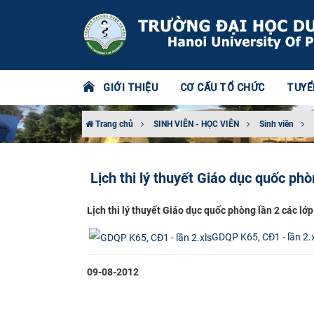
GIỚI THIỆU
CƠ CẤU TỔ CHỨC
TUYỂ
Trang chủ
SINH VIÊN - HỌC VIÊN
Sinh viên
Lịch thi lý thuyết Giáo dục quốc phò
Lịch thi lý thuyết Giáo dục quốc phòng lần 2 các lớp
GDQP K65, CĐ1 - lần 2.
09-08-2012