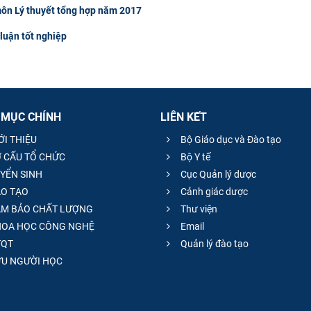
môn Lý thuyết tổng hợp năm 2017
luận tốt nghiệp
 MỤC CHÍNH
LIÊN KẾT
ỚI THIỆU
Bộ Giáo dục và Đào tạo
 CẤU TỔ CHỨC
Bộ Y tế
YỂN SINH
Cục Quản lý dược
O TẠO
Cảnh giác dược
M BẢO CHẤT LƯỢNG
Thư viện
OA HỌC CÔNG NGHỆ
Email
QT
Quản lý đào tạo
̣U NGƯỜI HỌC