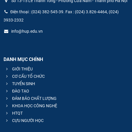
Số 13-15 Lê Thánh Tông - Phường Cửa Nam - Thành phố Hà Nội
Điện thoại : (024) 382-545-39. Fax : (024) 3.826-4464, (024)
3933-2332
info@hup.edu.vn
DANH MỤC CHÍNH
GIỚI THIỆU
CƠ CẤU TỔ CHỨC
TUYỂN SINH
ĐÀO TẠO
ĐẢM BẢO CHẤT LƯỢNG
KHOA HỌC CÔNG NGHỆ
HTQT
CỰU NGƯỜI HỌC