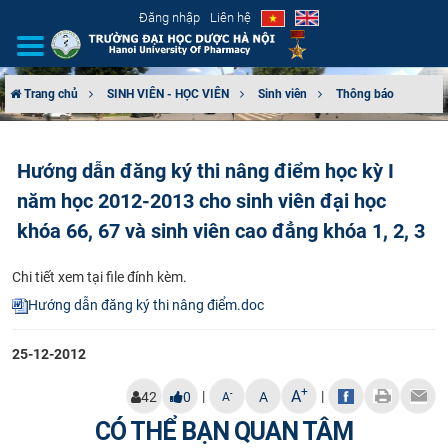
Đăng nhập
Liên hệ
Trang chủ
SINH VIÊN - HỌC VIÊN
Sinh viên
Thông báo
GIỚI THIỆU
Hướng dẫn đăng ký thi nâng điểm học kỳ I
CƠ CẤU TỔ CHỨC
năm học 2012-2013 cho sinh viên đại học
TUYỂN SINH
khóa 66, 67 và sinh viên cao đẳng khóa 1, 2, 3
ĐÀO TẠO
Chi tiết xem tại file đính kèm.
Hướng dẫn đăng ký thi nâng điểm.doc
ĐẢM BẢO CHẤT LƯỢNG
25-12-2012
KHOA HỌC CÔNG NGHỆ
+
A
|
|
-
42
0
A
A
HTQT
CÓ THỂ BẠN QUAN TÂM