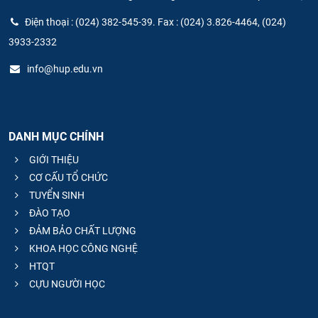
Điện thoại : (024) 382-545-39. Fax : (024) 3.826-4464, (024)
3933-2332
info@hup.edu.vn
DANH MỤC CHÍNH
GIỚI THIỆU
CƠ CẤU TỔ CHỨC
TUYỂN SINH
ĐÀO TẠO
ĐẢM BẢO CHẤT LƯỢNG
KHOA HỌC CÔNG NGHỆ
HTQT
CỰU NGƯỜI HỌC