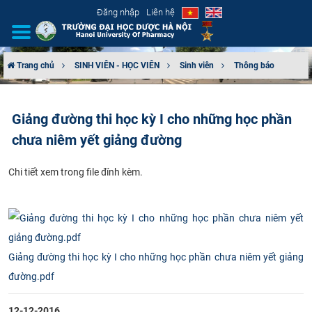
Đăng nhập
Liên hệ
Trang chủ
SINH VIÊN - HỌC VIÊN
Sinh viên
Thông báo
GIỚI THIỆU
Giảng đường thi học kỳ I cho những học phần
CƠ CẤU TỔ CHỨC
chưa niêm yết giảng đường
TUYỂN SINH
​Chi tiết xem trong file đính kèm.
ĐÀO TẠO
ĐẢM BẢO CHẤT LƯỢNG
Giảng đường thi học kỳ I cho những học phần chưa niêm yết giảng
KHOA HỌC CÔNG NGHỆ
đường.pdf
HTQT
12-12-2016