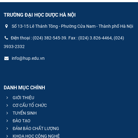
TRƯỜNG ĐẠI HỌC DƯỢC HÀ NỘI
Số 13-15 Lê Thánh Tông - Phường Cửa Nam - Thành phố Hà Nội
Điện thoại : (024) 382-545-39. Fax : (024) 3.826-4464, (024)
3933-2332
info@hup.edu.vn
DANH MỤC CHÍNH
GIỚI THIỆU
CƠ CẤU TỔ CHỨC
TUYỂN SINH
ĐÀO TẠO
ĐẢM BẢO CHẤT LƯỢNG
KHOA HỌC CÔNG NGHỆ