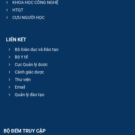
KHOA HỌC CÔNG NGHỆ
HTQT
CỰU NGƯỜI HỌC
LIÊN KẾT
Bộ Giáo dục và Đào tạo
Bộ Y tế
Cục Quản lý dược
Cảnh giác dược
Thư viện
Email
Quản lý đào tạo
BỘ ĐẾM TRUY CẬP