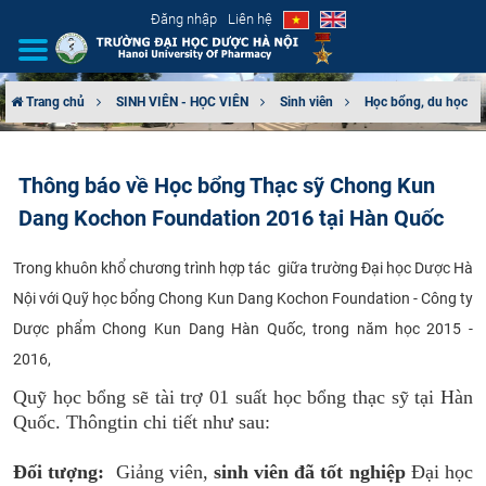
Đăng nhập
Liên hệ
Trang chủ
SINH VIÊN - HỌC VIÊN
Sinh viên
Học bổng, du học
GIỚI THIỆU
Thông báo về Học bổng Thạc sỹ Chong Kun
CƠ CẤU TỔ CHỨC
Dang Kochon Foundation 2016 tại Hàn Quốc
TUYỂN SINH
​Trong khuôn khổ chương trình hợp tác giữa trường Đại học Dược Hà
Nội với Quỹ học bổng Chong Kun Dang Kochon Foundation - Công ty
ĐÀO TẠO
Dược phẩm Chong Kun Dang Hàn Quốc, trong năm học 2015 -
ĐẢM BẢO CHẤT LƯỢNG
2016,
Quỹ học bổng sẽ tài trợ 01 suất học bổng thạc sỹ tại Hàn
KHOA HỌC CÔNG NGHỆ
Quốc. Thông
tin
chi tiết như sau:
HTQT
Đối tượng:
Giảng viên,
sinh viên đã tốt nghiệp
Đại học