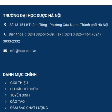
TRƯỜNG ĐẠI HỌC DƯỢC HÀ NỘI
Số 13-15 Lê Thánh Tông - Phường Cửa Nam - Thành phố Hà Nội
Điện thoại : (024) 382-545-39. Fax : (024) 3.826-4464, (024)
3933-2332
info@hup.edu.vn
DANH MỤC CHÍNH
GIỚI THIỆU
CƠ CẤU TỔ CHỨC
TUYỂN SINH
ĐÀO TẠO
ĐẢM BẢO CHẤT LƯỢNG