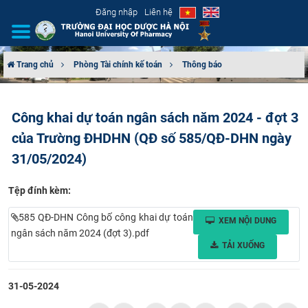
Đăng nhập
Liên hệ
Trang chủ
Phòng Tài chính kế toán
Thông báo
GIỚI THIỆU
Công khai dự toán ngân sách năm 2024 - đợt 3
CƠ CẤU TỔ CHỨC
của Trường ĐHDHN (QĐ số 585/QĐ-DHN ngày
TUYỂN SINH
31/05/2024)
ĐÀO TẠO
Tệp đính kèm:
585 QĐ-DHN Công bố công khai dự toán
XEM NỘI DUNG
ĐẢM BẢO CHẤT LƯỢNG
ngân sách năm 2024 (đợt 3).pdf
TẢI XUỐNG
KHOA HỌC CÔNG NGHỆ
31-05-2024
HTQT