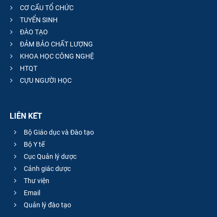
CƠ CẤU TỔ CHỨC
TUYỂN SINH
ĐÀO TẠO
ĐẢM BẢO CHẤT LƯỢNG
KHOA HỌC CÔNG NGHỆ
HTQT
CỰU NGƯỜI HỌC
LIÊN KẾT
Bộ Giáo dục và Đào tạo
Bộ Y tế
Cục Quản lý dược
Cảnh giác dược
Thư viện
Email
Quản lý đào tạo