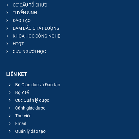
CƠ CẤU TỔ CHỨC
TUYỂN SINH
ĐÀO TẠO
ĐẢM BẢO CHẤT LƯỢNG
KHOA HỌC CÔNG NGHỆ
HTQT
CỰU NGƯỜI HỌC
LIÊN KẾT
Bộ Giáo dục và Đào tạo
Bộ Y tế
Cục Quản lý dược
Cảnh giác dược
Thư viện
Email
Quản lý đào tạo