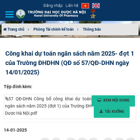
Đăng nhập
Liên hệ
Trang chủ
Phòng Tài chính kế toán
Thông báo
GIỚI THIỆU
Công khai dự toán ngân sách năm 2025- đợt 1
CƠ CẤU TỔ CHỨC
của Trường ĐHDHN (QĐ số 57/QĐ-DHN ngày
TUYỂN SINH
14/01/2025)
ĐÀO TẠO
Tệp đính kèm:
57 QĐ-DHN Công bố công khai dự toán
XEM NỘI DUNG
ĐẢM BẢO CHẤT LƯỢNG
ngân sách năm 2025 (đợt 1) của Trường ĐH
TẢI XUỐNG
Dược Hà Nội.pdf
KHOA HỌC CÔNG NGHỆ
14-01-2025
HTQT