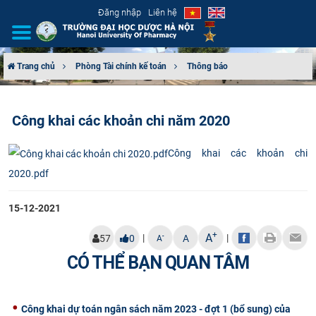
Đăng nhập
Liên hệ
Trang chủ
Phòng Tài chính kế toán
Thông báo
GIỚI THIỆU
Công khai các khoản chi năm 2020
CƠ CẤU TỔ CHỨC
Công khai các khoản chi
TUYỂN SINH
2020.pdf
ĐÀO TẠO
15-12-2021
ĐẢM BẢO CHẤT LƯỢNG
+
A
|
|
-
57
0
A
A
CÓ THỂ BẠN QUAN TÂM
KHOA HỌC CÔNG NGHỆ
HTQT
Công khai dự toán ngân sách năm 2023 - đợt 1 (bổ sung) của