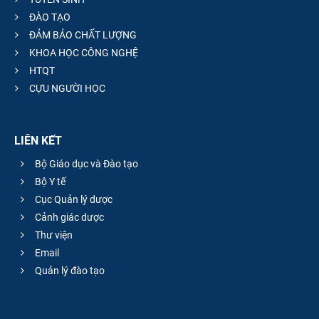
ĐÀO TẠO
ĐẢM BẢO CHẤT LƯỢNG
KHOA HỌC CÔNG NGHỆ
HTQT
CỰU NGƯỜI HỌC
LIÊN KẾT
Bộ Giáo dục và Đào tạo
Bộ Y tế
Cục Quản lý dược
Cảnh giác dược
Thư viện
Email
Quản lý đào tạo