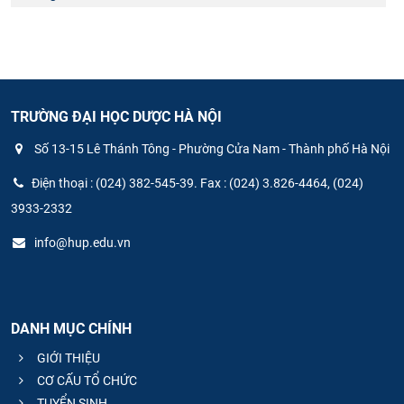
TRƯỜNG ĐẠI HỌC DƯỢC HÀ NỘI
Số 13-15 Lê Thánh Tông - Phường Cửa Nam - Thành phố Hà Nội
Điện thoại : (024) 382-545-39. Fax : (024) 3.826-4464, (024)
3933-2332
info@hup.edu.vn
DANH MỤC CHÍNH
GIỚI THIỆU
CƠ CẤU TỔ CHỨC
TUYỂN SINH