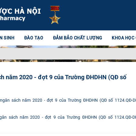
N SINH
ĐÀO TẠO
ĐẢM BẢO CHẤT LƯỢNG
KHOA HỌC
ách năm 2020 - đợt 9 của Trường ĐHDHN (QĐ số
ngân sách năm 2020 - đợt 9 của Trường ĐHDHN (QĐ số 1124.QĐ-