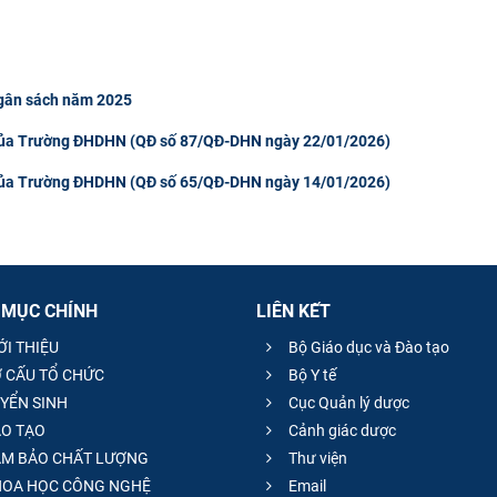
 ngân sách năm 2025
 của Trường ĐHDHN (QĐ số 87/QĐ-DHN ngày 22/01/2026)
 của Trường ĐHDHN (QĐ số 65/QĐ-DHN ngày 14/01/2026)
 MỤC CHÍNH
LIÊN KẾT
ỚI THIỆU
Bộ Giáo dục và Đào tạo
 CẤU TỔ CHỨC
Bộ Y tế
YỂN SINH
Cục Quản lý dược
O TẠO
Cảnh giác dược
M BẢO CHẤT LƯỢNG
Thư viện
OA HỌC CÔNG NGHỆ
Email