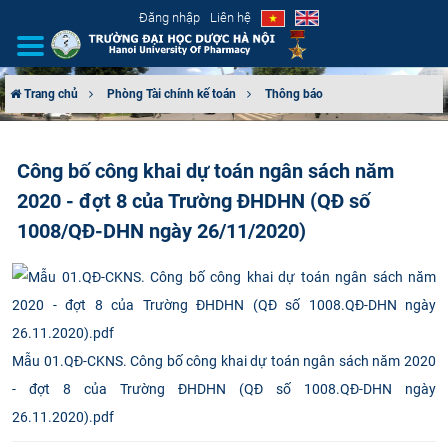
Đăng nhập
Liên hệ
Trang chủ
Phòng Tài chính kế toán
Thông báo
GIỚI THIỆU
Công bố công khai dự toán ngân sách năm
CƠ CẤU TỔ CHỨC
2020 - đợt 8 của Trường ĐHDHN (QĐ số
TUYỂN SINH
1008/QĐ-DHN ngày 26/11/2020)
ĐÀO TẠO
ĐẢM BẢO CHẤT LƯỢNG
Mẫu 01.QĐ-CKNS. Công bố công khai dự toán ngân sách năm 2020
KHOA HỌC CÔNG NGHỆ
- đợt 8 của Trường ĐHDHN (QĐ số 1008.QĐ-DHN ngày
26.11.2020).pdf
HTQT