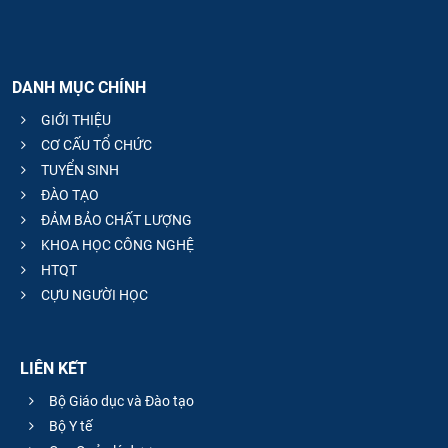
DANH MỤC CHÍNH
GIỚI THIỆU
CƠ CẤU TỔ CHỨC
TUYỂN SINH
ĐÀO TẠO
ĐẢM BẢO CHẤT LƯỢNG
KHOA HỌC CÔNG NGHỆ
HTQT
CỰU NGƯỜI HỌC
LIÊN KẾT
Bộ Giáo dục và Đào tạo
Bộ Y tế