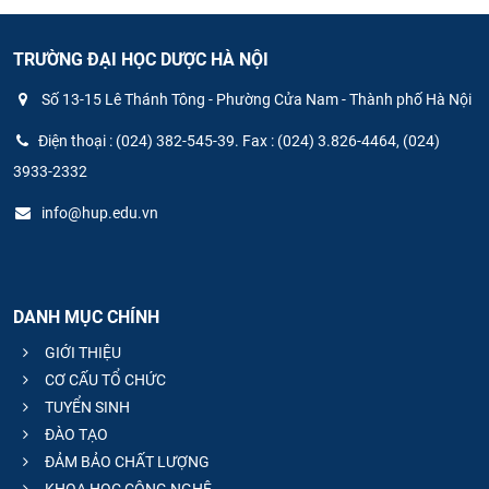
TRƯỜNG ĐẠI HỌC DƯỢC HÀ NỘI
Số 13-15 Lê Thánh Tông - Phường Cửa Nam - Thành phố Hà Nội
Điện thoại : (024) 382-545-39. Fax : (024) 3.826-4464, (024)
3933-2332
info@hup.edu.vn
DANH MỤC CHÍNH
GIỚI THIỆU
CƠ CẤU TỔ CHỨC
TUYỂN SINH
ĐÀO TẠO
ĐẢM BẢO CHẤT LƯỢNG
KHOA HỌC CÔNG NGHỆ