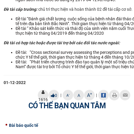
CỰU NGƯỜI HỌC
Đề tài cấp trường:
chủ trì thực hiện và hoàn thành 02 đề tài cấp cơ sở.
Đề tài “Đánh giá chất lượng cuộc sống của bệnh nhân đái tháo 
tế trên địa bàn tỉnh Bắc Ninh”. Thời gian thực hiện từ tháng 0
Đề tài “ Khảo sát kiến thức và thái độ của sinh viên năm cuối T
thực hiện từ tháng 04/2019 đến tháng 04/2020
Đề tài có hợp tác hoặc được tài trợ bởi các đối tác nước ngoài:
Đề tài: “Cross sectional survey assessing the perceptions and 
chức Y tế thế giới, thời gian thực hiện từ tháng 4 đến tháng 10/
Đề tài: “Phát triển chương trình đào tạo quản lý một số triệu 
Nam” được tài trợ bởi Tổ chức Y tế thế giới, thời gian thực hiện
01-12-2022
+
A
|
|
-
0
A
A
1616
CÓ THỂ BẠN QUAN TÂM
Bài báo quốc tế