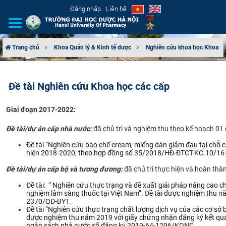
Đăng nhập
Liên hệ
Trang chủ
Khoa Quản lý & Kinh tế dược
Nghiên cứu khoa học Khoa
GIỚI THIỆU
Đề tài Nghiên cứu Khoa học các cấp
CƠ CẤU TỔ CHỨC
Giai đoạn 2017-2022:
TUYỂN SINH
Đề tài/dự án cấp nhà nước:
đã chủ trì và nghiệm thu theo kế hoạch 01
ĐÀO TẠO
Đề tài “Nghiên cứu bào chế cream, miếng dán giảm đau tại chỗ c
hiện 2018-2020, theo hợp đồng số 35/2018/HĐ-ĐTCT-KC.10/16
ĐẢM BẢO CHẤT LƯỢNG
Đề tài/dự án cấp bộ và tương đương:
đã chủ trì thực hiện và hoàn th
Đề tài: “ Nghiên cứu thực trạng và đề xuất giải pháp nâng cao c
KHOA HỌC CÔNG NGHỆ
nghiệm lâm sàng thuốc tại Việt Nam”. Đề tài được nghiệm thu n
2370/QĐ-BYT.
Đề tài “Nghiên cứu thực trạng chất lượng dịch vụ của các cơ sở b
HTQT
được nghiệm thu năm 2019 với giấy chứng nhận đăng ký kết qu
ngân sách nhà nước số đăng ký 2019-64-1296/KQNC.