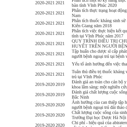
Phân tích một số kỹ năng thực 
2020-2021
2021
bàn tỉnh Vĩnh Phúc 2020
Phân tích thực trạng hoạt động
2020-2021
2021
Nam
Phân tích thuốc kháng sinh sử
2020-2021
2021
Kiên Giang năm 2018
Phân tích việc thực hiện kết q
2020-2021
2021
tỉnh tại Vĩnh Phúc năm 2017
QUY TRÌNH ĐIỀU TRỊ CH
2020-2021
2021
HUYẾT TRÊN NGƯỜI BỆN
Tập huấn cho dược sĩ cấp phát
2020-2021
2021
người bệnh ngoại trú tại bệnh 
2020-2021
2021
Yếu tố ảnh hưởng đến việc tha
Tuân thủ điều trị thuốc kháng
2020-2021
2021
trú tại Vĩnh Phúc
Đánh giá an toàn cho cán bộ y
2019-2020
2019
khoa lâm sàng: một nghiên cứ
Đánh giá chất lượng cuộc sống 
2019-2020
2019
Bắc Ninh
Ảnh hưởng của can thiệp tập h
2019-2020
2020
người bệnh ngoại trú đái tháo 
Chất lượng cuộc sống của sinh 
2019-2020
2020
Trường Đại học Dược Hà Nội
Chi phí - hiệu quả của abirater
2019-2020
2020