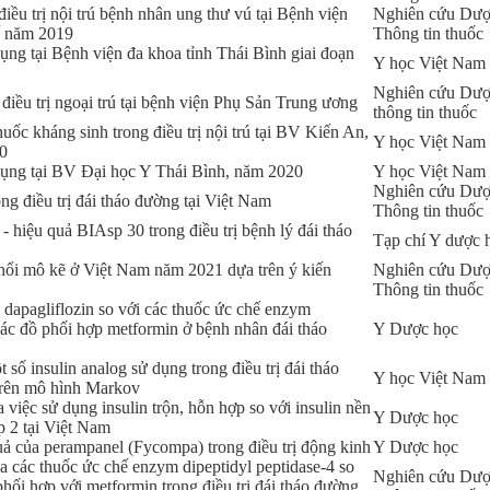
p điều trị nội trú bệnh nhân ung thư vú tại Bệnh viện
Nghiên cứu Dượ
ế năm 2019
Thông tin thuốc
ụng tại Bệnh viện đa khoa tỉnh Thái Bình giai đoạn
Y học Việt Nam
Nghiên cứu Dượ
điều trị ngoại trú tại bệnh viện Phụ Sản Trung ương
thông tin thuốc
huốc kháng sinh trong điều trị nội trú tại BV Kiến An,
Y học Việt Nam
0
dụng tại BV Đại học Y Thái Bình, năm 2020
Y học Việt Nam
Nghiên cứu Dượ
ng điều trị đái tháo đường tại Việt Nam
Thông tin thuốc
- hiệu quả BIAsp 30 trong điều trị bệnh lý đái tháo
Tạp chí Y dược 
 phổi mô kẽ ở Việt Nam năm 2021 dựa trên ý kiến
Nghiên cứu Dượ
Thông tin thuốc
a dapagliflozin so với các thuốc ức chế enzym
hác đồ phối hợp metformin ở bệnh nhân đái tháo
Y Dược học
t số insulin analog sử dụng trong điều trị đái tháo
Y học Việt Nam
 trên mô hình Markov
a việc sử dụng insulin trộn, hỗn hợp so với insulin nền
Y Dược học
íp 2 tại Việt Nam
ả của perampanel (Fycompa) trong điều trị động kinh
Y Dược học
ủa các thuốc ức chế enzym dipeptidyl peptidase-4 so
Nghiên cứu Dượ
phối hợp với metformin trong điều trị đái tháo đường