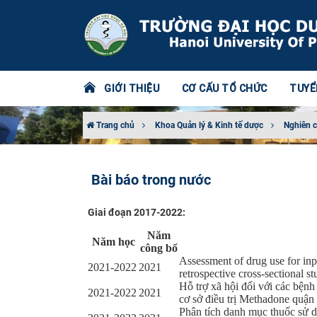
GIỚI THIỆU
CƠ CẤU TỔ CHỨC
TUYỂ
Trang chủ
Khoa Quản lý & Kinh tế dược
Nghiên 
Bài báo trong nước
Giai đoạn 2017-2022:
Năm
Năm học
công bố
Assessment of drug use for inp
2021-2022
2021
retrospective cross-sectional stu
Hỗ trợ xã hội đối với các bệnh
2021-2022
2021
cơ sở điều trị Methadone quậ
Phân tích danh mục thuốc sử 