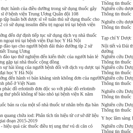
Thông tin thuốc
à thực hành của điều dưỡng trong sử dụng thuốc gây
Nghiên cứu dượ
c sĩ ở bệnh viện Trung Ương Quân đội 108
Thông tin thuốc
p tập huấn bởi dược sĩ về tuân thủ sử dụng thuốc cho
Nghiên cứu dượ
 có sử dụng insulin điều trị ngoại trú tại bệnh viện
Thông tin thuốc
ởng đến dự định tiếp tục sử dụng dịch vụ nhà thuốc
Tạp chí Y Dược
 ngoại trú tại bệnh viện Đại học Y Hà Nội
p đào tạo cho người bệnh đái tháo đường típ 2 sử
Nội tiết và Đái t
 tiết Trung Ương
đường
h đào tạo thử nghiệm đến kiến thức của người bán lẻ
Nghiên cứu Dư
ng gặp tại nhà thuốc cộng đồng
Thông tin thuốc
 sự hài lòng của người bệnh đối với dịch vụ dược tại
Nghiên cứu Dượ
 đại học Y Hà Nội
Thông tin thuốc
ưởng đến hành vi bán kháng sinh không đơn của người
Nghiên cứu Dượ
hành phố ở Việt Nam
Thông tin thuốc
a phác đồ erlotinib đơn độc so với phác đồ erlotinib
Nghiên cứu Dượ
 ung thư phổi không tế bào nhỏ tại bệnh viện K năm
Thông tin thuốc
uốc bán ra của một số nhà thuốc tư nhân trên địa bàn
Nghiên cứu Dượ
Thông tin thuốc
n quang chứa iod: Phân tích tín hiệu từ cơ sở dữ liệu
Y học lâm sàng
giai đoạn 2015-2019
- hiệu quả các thuốc điều trị ung thư vú di căn có
Nghiên cứu Dượ
Thông tin thuốc