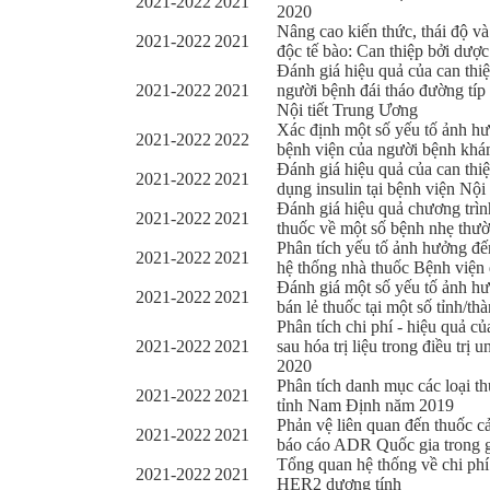
2021-2022
2021
2020
Nâng cao kiến thức, thái độ v
2021-2022
2021
độc tế bào: Can thiệp bởi dượ
Đánh giá hiệu quả của can thiệ
2021-2022
2021
người bệnh đái tháo đường típ 2
Nội tiết Trung Ương
Xác định một số yếu tố ảnh hư
2021-2022
2022
bệnh viện của người bệnh khám
Đánh giá hiệu quả của can thiệ
2021-2022
2021
dụng insulin tại bệnh viện Nội
Đánh giá hiệu quả chương trìn
2021-2022
2021
thuốc về một số bệnh nhẹ thườ
Phân tích yếu tố ảnh hưởng đến
2021-2022
2021
hệ thống nhà thuốc Bệnh viện
Đánh giá một số yếu tố ảnh h
2021-2022
2021
bán lẻ thuốc tại một số tỉnh/t
Phân tích chi phí - hiệu quả củ
2021-2022
2021
sau hóa trị liệu trong điều trị
2020
Phân tích danh mục các loại th
2021-2022
2021
tỉnh Nam Định năm 2019
Phản vệ liên quan đến thuốc cả
2021-2022
2021
báo cáo ADR Quốc gia trong 
Tổng quan hệ thống về chi phí 
2021-2022
2021
HER2 dương tính