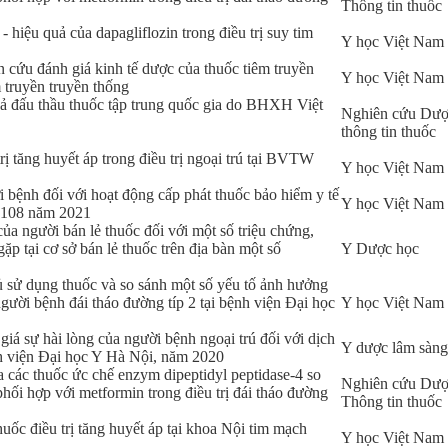
Thông tin thuốc
 hiệu quả của dapagliflozin trong điều trị suy tim
Y học Việt Nam
 cứu đánh giá kinh tế dược của thuốc tiêm truyền
Y học Việt Nam
m truyền truyền thống
quả đấu thầu thuốc tập trung quốc gia do BHXH Việt
Nghiên cứu Dượ
thông tin thuốc
rị tăng huyết áp trong điều trị ngoại trú tại BVTW
Y học Việt Nam
i bệnh đối với hoạt động cấp phát thuốc bảo hiểm y tế
Y học Việt Nam
Đ 108 năm 2021
của người bán lẻ thuốc đối với một số triệu chứng,
p tại cơ sở bán lẻ thuốc trên địa bàn một số
Y Dược học
ủ sử dụng thuốc và so sánh một số yếu tố ảnh hưởng
gười bệnh đái tháo đường típ 2 tại bệnh viện Đại học
Y học Việt Nam
iá sự hài lòng của người bệnh ngoại trú đối với dịch
Y dược lâm sàng
nh viện Đại học Y Hà Nội, năm 2020
ủa các thuốc ức chế enzym dipeptidyl peptidase-4 so
Nghiên cứu Dượ
phối hợp với metformin trong điều trị đái tháo đường
Thông tin thuốc
huốc điều trị tăng huyết áp tại khoa Nội tim mạch
Y học Việt Nam