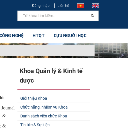
Đăng nhập
Liên hệ
 CÔNG NGHỆ
HTQT
CỰU NGƯỜI HỌC
Khoa Quản lý & Kinh tế
dược
hí
Giới thiệu Khoa
Chức năng, nhiệm vụ Khoa
 Journal
c &
Danh sách viên chức Khoa
Tin tức & Sự kiện
c &