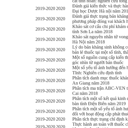
cắt tinh hoàn: nghiên cứu tổn
Đánh giá kiến thức và thực hà
2019-2020
2020
Đại học Dược Hà nội năm 20
Đánh giá thực trạng bán kháng 
2019-2020
2020
phương pháp đóng vai khách 
Khảo sát cơ cấu chi phí khám
2019-2020
2020
tỉnh Sơn La năm 2018
Khảo sát nguyên nhân tử vong
2019-2020
2020
Hà Nội năm 2018
Lý do bán kháng sinh không có
2019-2020
2020
bán lẻ thuốc tại một số tỉnh, t
Một số nguồn cung cấp kiến th
2019-2020
2020
góc nhìn từ người bán thuốc
Một số yếu tố ảnh hưởng đến h
2019-2020
2020
Tĩnh: Nghiên cứu định tính
Phân tích danh mục thuốc khán
2019-2020
2020
An Giang năm 2018
Phân tích ma trận ABC-VEN th
2019-2020
2020
Cai năm 2018
Phân tích một số kết quả kin
2019-2020
2020
bàn tỉnh Điện Biên năm 2019
Phân tích một số yếu tố ảnh h
2019-2020
2020
đối với hoạt động cấp phát th
2019-2020
2020
Phân tích thực trạng chỉ định 
Thực hành an toàn với thuốc c
2019-2020
2020