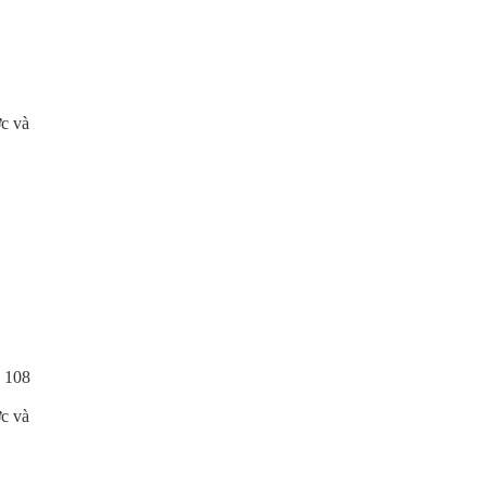
c và
 108
c và