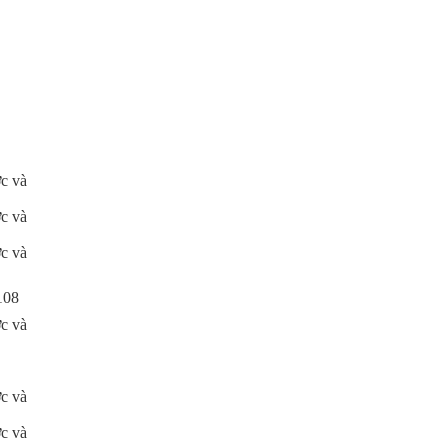
c và
c và
c và
108
c và
c và
c và