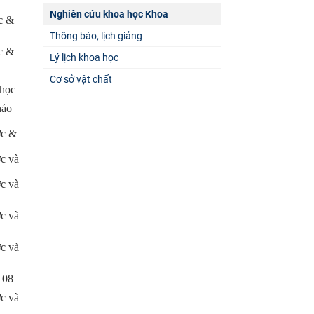
Nghiên cứu khoa học Khoa
c &
Thông báo, lịch giảng
c &
Lý lịch khoa học
Cơ sở vật chất
 học
háo
ợc &
c và
c và
c và
c và
 108
c và