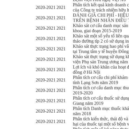
Phân tích kết quả kinh doanh 
2020-2021
2021
của Công ty trách nhiệm hữ
ĐÁNH GIÁ CHI PHÍ - HIÊ
2020-2021
2021
TRÊN BỆNH NHÂN ĐIỀU TR
Khảo sát cơ cấu danh mục sản
2020-2021
2021
khoa, giai đoạn 2015-2019
Khảo sát một số yếu tố liên q
2020-2021
2021
tháo đường típ 2 có sử dụng in
Khảo sát thực trạng hao phí v
2020-2021
2021
tại Trung tâm y tế huyện Đôn
Khảo sát thực trạng sử dụng k
2020-2021
2021
viện Phụ sản Trung ương năm
Lợi ích và khó khăn của hoạt đ
2020-2021
2021
đồng ở Hà Nội
Phân tích cơ cấu chi phí khám 
2020-2021
2021
tỉnh Lạng Sơn năm 2019
Phân tích cơ cấu danh mục thuố
2020-2021
2021
2019-2020
Phân tích cơ cấu thuốc sử dụn
2020-2021
2021
Giang năm 2019
Phân tích Danh mục thuốc khá
2020-2021
2021
năm 2018
Phân tích kiến thức, thái độ v
2020-2021
2021
hại của thuốc tại một số bệnh