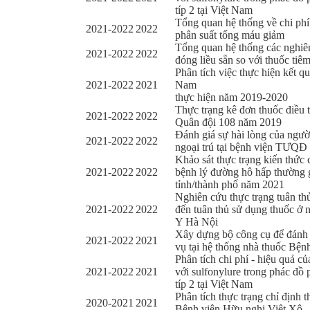
típ 2 tại Việt Nam
Tổng quan hệ thống về chi phí -
2021-2022
2022
phân suất tống máu giảm
Tổng quan hệ thống các nghiên
2021-2022
2022
đóng liều sẵn so với thuốc tiê
Phân tích việc thực hiện kết 
2021-2022
2021
Nam
thực hiện năm 2019-2020
Thực trạng kê đơn thuốc điều t
2021-2022
2022
Quân đội 108 năm 2019
Đánh giá sự hài lòng của ngườ
2021-2022
2022
ngoại trú tại bệnh viện TƯQ
Khảo sát thực trạng kiến thức 
2021-2022
2022
bệnh lý đường hô hấp thường gặ
tỉnh/thành phố năm 2021
Nghiên cứu thực trạng tuân th
2021-2022
2022
đến tuân thủ sử dụng thuốc ở n
Y Hà Nội
Xây dựng bộ công cụ để đánh g
2021-2022
2021
vụ tại hệ thống nhà thuốc Bệ
Phân tích chi phí - hiệu quả c
2021-2022
2021
với sulfonylure trong phác đồ 
típ 2 tại Việt Nam
Phân tích thực trạng chỉ định t
2020-2021
2021
Bệnh viện Hữu nghị Việt Xô