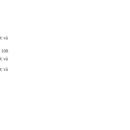
c và
 108
c và
c và