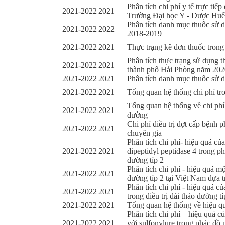
Phân tích chi phí y tế trực tiế
2021-2022
2021
Trường Đại học Y - Dược Hu
Phân tích danh mục thuốc sử d
2021-2022
2022
2018-2019
2021-2022
2021
Thực trạng kê đơn thuốc trong 
Phân tích thực trạng sử dụng t
2021-2022
2021
thành phố Hải Phòng năm 202
2021-2022
2021
Phân tích danh mục thuốc sử 
2021-2022
2021
Tổng quan hệ thống chi phí tro
Tổng quan hệ thống về chi phí 
2021-2022
2021
đường
Chi phí điều trị đợt cấp bệnh
2021-2022
2021
chuyên gia
Phân tích chi phí- hiệu quả củ
2021-2022
2021
dipeptidyl peptidase 4 trong p
đường típ 2
Phân tích chi phí - hiệu quả mộ
2021-2022
2021
đường típ 2 tại Việt Nam dựa
Phân tích chi phí - hiệu quả củ
2021-2022
2021
trong điều trị đái tháo đường t
2021-2022
2021
Tổng quan hệ thống về hiệu qu
Phân tích chi phí – hiệu quả c
2021-2022
2021
với sulfonylure trong phác đồ 