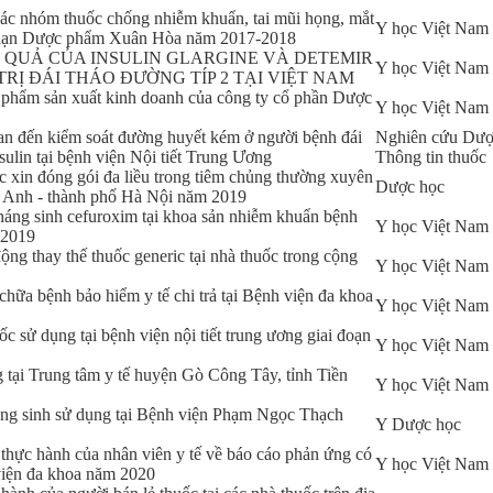
các nhóm thuốc chống nhiễm khuẩn, tai mũi họng, mắt
Y học Việt Nam
u hạn Dược phẩm Xuân Hòa năm 2017-2018
̣U QUẢ CỦA INSULIN GLARGINE VÀ DETEMIR
Y học Việt Nam
Ị ĐÁI THÁO ĐƯỜNG TÍP 2 TẠI VIỆT NAM
 phẩm sản xuất kinh doanh của công ty cổ phần Dược
Y học Việt Nam
uan đến kiểm soát đường huyết kém ở người bệnh đái
Nghiên cứu Dượ
sulin tại bệnh viện Nội tiết Trung Ương
Thông tin thuốc
ắc xin đóng gói đa liều trong tiêm chủng thường xuyên
Dược học
g Anh - thành phố Hà Nội năm 2019
háng sinh cefuroxim tại khoa sản nhiễm khuẩn bệnh
Y học Việt Nam
 2019
ộng thay thế thuốc generic tại nhà thuốc trong cộng
Y học Việt Nam
chữa bệnh bảo hiểm y tế chi trả tại Bệnh viện đa khoa
Y học Việt Nam
c sử dụng tại bệnh viện nội tiết trung ương giai đoạn
Y học Việt Nam
g tại Trung tâm y tế huyện Gò Công Tây, tỉnh Tiền
Y học Việt Nam
ng sinh sử dụng tại Bệnh viện Phạm Ngọc Thạch
Y Dược học
à thực hành của nhân viên y tế về báo cáo phản ứng có
Y học Việt Nam
 viện đa khoa năm 2020