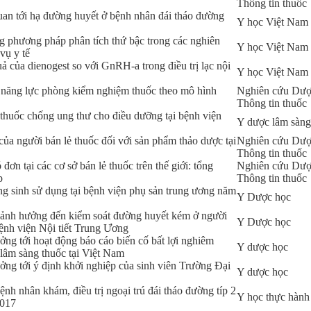
Thông tin thuốc
 quan tới hạ đường huyết ở bệnh nhân đái tháo đường
Y học Việt Nam
g phương pháp phân tích thứ bậc trong các nghiên
Y học Việt Nam
vụ y tế
ả của dienogest so với GnRH-a trong điều trị lạc nội
Y học Việt Nam
á năng lực phòng kiểm nghiệm thuốc theo mô hình
Nghiên cứu Dượ
Thông tin thuốc
 thuốc chống ung thư cho điều dưỡng tại bệnh viện
Y dược lâm sàng
của người bán lẻ thuốc đối với sản phẩm thảo dược tại
Nghiên cứu Dượ
Thông tin thuốc
ơn tại các cơ sở bán lẻ thuốc trên thế giới: tổng
Nghiên cứu Dượ
p
Thông tin thuốc
g sinh sử dụng tại bệnh viện phụ sản trung ương năm
Y Dược học
ố ảnh hưởng đến kiểm soát đường huyết kém ở người
Y Dược học
bệnh viện Nội tiết Trung Ương
ởng tới hoạt động báo cáo biến cố bất lợi nghiêm
Y dược học
lâm sàng thuốc tại Việt Nam
ởng tới ý định khởi nghiệp của sinh viên Trường Đại
Y dược học
bệnh nhân khám, điều trị ngoại trú đái tháo đường típ 2
Y học thực hành
2017