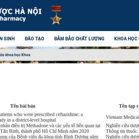
N SINH
ĐÀO TẠO
ĐẢM BẢO CHẤT LƯỢNG
KHOA HỌC
cứu khoa học Khoa
Tên bài báo
Tên tạp c
atients who were prescribed ceftazidime: a
Vietnam Medical
dy in a district-level hospital
 nhân điều trị Methadone và các yếu tố liên quan tại
Nghiên cứu dượ
n Tân Bình, thành phố Hồ Chí Minh năm 2020
Thông tin thuốc
dụng của Bệnh viện đa khoa tỉnh Bình Dương năm
Nghiên cứu dượ