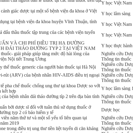
hành của người bán lẻ thuốc tại các nhà thuốc trên địa
Y học Việt Nam
 cảnh giác dược tại một số bệnh viện đa khoa ở Việt
Y học lâm sàng
 dụng tại bệnh viện đa khoa huyện Vĩnh Thuận, tỉnh
Y học Việt Nam
uả đấu thầu thuốc tập trung của các bệnh viện tuyến
Y học Việt Nam
UẨN VÀ CHI PHÍ ĐIỀU TRỊ HẠ ĐƯỜNG
Y học thực hành
H ĐÁI THÁO ĐƯỜNG TYP 2 TẠI VIỆT NAM
 thuốc- giải pháp giúp tăng mức độ hài lòng của
Nghiên cứu Dượ
viện Nội tiết Trung Ương
Thông tin thuốc
Nghiên cứu Dượ
y thế thuốc generic của người bán thuốc tại Hà Nội
Thông tin thuốc
 vi-rút (ARV) của bệnh nhân HIV-AIDS điều trị ngoại
Nghiên cứu Dượ
Thông tin thuốc
 tế pha chế thuốc chống ung thư tại khoa Dược so với
Y học lâm sàng 
u kết hợp
của bệnh nhân đái tháo đường típ 2 trên địa bàn tỉnh
Nghiên cứu Dượ
Thông tin thuốc
uấn bởi dược sĩ đối với tuân thủ sử dụng thuốc ở
Dược học
đường typ 2 có bảo hiểm y tế
viên năm thứ tư và một số yếu tố liên quan tại
Nghiên cứu Dượ
 năm 2019
Thông tin thuốc
one trong điều trị ung thư tiền liệt tuyến di căn kháng
Nghiên cứu Dượ