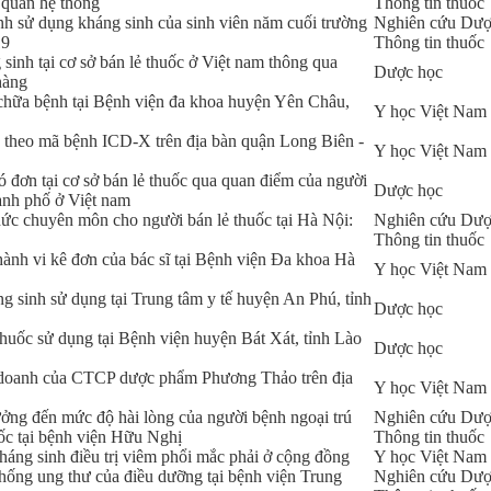
g quan hệ thống
Thông tin thuốc
nh sử dụng kháng sinh của sinh viên năm cuối trường
Nghiên cứu Dượ
19
Thông tin thuốc
sinh tại cơ sở bán lẻ thuốc ở Việt nam thông qua
Dược học
hàng
 chữa bệnh tại Bệnh viện đa khoa huyện Yên Châu,
Y học Việt Nam
 theo mã bệnh ICD-X trên địa bàn quận Long Biên -
Y học Việt Nam
 đơn tại cơ sở bán lẻ thuốc qua quan điểm của người
Dược học
hành phố ở Việt nam
ức chuyên môn cho người bán lẻ thuốc tại Hà Nội:
Nghiên cứu Dượ
Thông tin thuốc
ành vi kê đơn của bác sĩ tại Bệnh viện Đa khoa Hà
Y học Việt Nam
g sinh sử dụng tại Trung tâm y tế huyện An Phú, tỉnh
Dược học
uốc sử dụng tại Bệnh viện huyện Bát Xát, tỉnh Lào
Dược học
h doanh của CTCP dược phẩm Phương Thảo trên địa
Y học Việt Nam
ưởng đến mức độ hài lòng của người bệnh ngoại trú
Nghiên cứu Dượ
uốc tại bệnh viện Hữu Nghị
Thông tin thuốc
kháng sinh điều trị viêm phổi mắc phải ở cộng đồng
Y học Việt Nam
hống ung thư của điều dưỡng tại bệnh viện Trung
Nghiên cứu Dượ