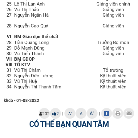
25
Lê Thị Lan Anh
Giảng viên chính
26
Vũ Thị Thảo
Giảng viên
27
Nguyễn Ngân Hà
Giảng viên
28
Nguyễn Cao Quý
Giảng viên
VI
BM Giáo dục thể chất
28
Trần Quang Long
Trưởng Bộ môn
29
Đỗ Mạnh Dũng
Giảng viên
30
Vũ Tiến Thành
Giảng viên
VII
BM GDQP
VIII
TỔ KTV
31
Vũ Thị Châm
Tổ trưởng
32
Nguyễn Đức Lượng
Kỹ thuật viên
33
Vũ Thị Huệ
Kỹ thuật viên
34
Nguyễn Thị Thanh Tâm
Kỹ thuật viên
khcb - 01-08-2022
+
A
|
|
-
202
2
A
A
CÓ THỂ BẠN QUAN TÂM