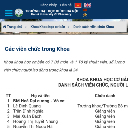
Đăng nhập
Liên hệ
Trang chủ
Khoa Khoa học cơ bản
Danh sách viên chức Khoa
GIỚI THIỆU
Các viên chức trong Khoa
CƠ CẤU TỔ CHỨC
Khoa khoa học cơ bản có 7 Bộ môn và 1 Tổ kỹ thuật viên, số lượng
TUYỂN SINH
viên chức người lao động trong khoa là 34
ĐÀO TẠO
KHOA KHOA HỌC CƠ BẢ
DANH SÁCH VIÊN CHỨC, NGƯỜI 
ĐẢM BẢO CHẤT LƯỢNG
TT
Họ và tên
Chức danh
I
BM Hoá Đại cương - Vô cơ
1
Lê Đình Quang
Trưởng khoa/Trưởng Bộ 
KHOA HỌC CÔNG NGHỆ
2
Trần Đình Nghĩa
Giảng viên
3
Mai Xuân Bách
Giảng viên
HTQT
4
Hoàng Thị Tuyết Nhung
Giảng viên
5
Nguyễn Thị Ngọc Hà
Giảng viên