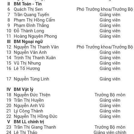
II
BM Toán - Tin
CỰU NGƯỜI HỌC
6
Quách Thị Sen
Phó Trưởng khoa/Trưởng Bộ
7
Trần Quang Tuyến
Giảng viên
8
Phạm Thị Hồng Cẩm
Giảng viên
9
Phạm Đình Thắng
Giảng viên
10
Đỗ Thành Long
Giảng viên
11
Hoàng Nguyên Phong
Giảng viên
III
BM Ngoại ngữ
12
Nguyễn Thị Thanh Vân
Phó Trưởng khoa/Trưởng Bộ
13
Nguyễn Vân Anh
Giảng viên
14
Trịnh Thị Thanh Xuân
Giảng viên
15
Vũ Thị Nhung
Giảng viên
16
Lê Tố Hương
Giảng viên
17
Nguyễn Tùng Linh
Giảng viên
IV
BM Vật lý
18
Nguyễn Đức Thiện
Trưởng Bộ môn
19
Trần Thị Huyền
Giảng viên
20
Nguyễn Anh Vũ
Giảng viên
21
Lý Công Thành
Giảng viên
22
Nguyễn Thị Hồng Đức
Giảng viên
V
BM LL chính trị
23
Trần Thị Giang Thanh
Trưởng Bộ môn
24
Lê Thị Thảo
Giảng viên chính