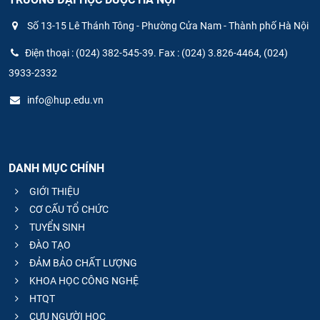
Số 13-15 Lê Thánh Tông - Phường Cửa Nam - Thành phố Hà Nội
Điện thoại : (024) 382-545-39. Fax : (024) 3.826-4464, (024)
3933-2332
info@hup.edu.vn
DANH MỤC CHÍNH
GIỚI THIỆU
CƠ CẤU TỔ CHỨC
TUYỂN SINH
ĐÀO TẠO
ĐẢM BẢO CHẤT LƯỢNG
KHOA HỌC CÔNG NGHỆ
HTQT
CỰU NGƯỜI HỌC