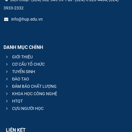
3933-2332
info@hup.edu.vn
DANH MỤC CHÍNH
GIỚI THIỆU
CƠ CẤU TỔ CHỨC
TUYỂN SINH
ĐÀO TẠO
ĐẢM BẢO CHẤT LƯỢNG
KHOA HỌC CÔNG NGHỆ
HTQT
CỰU NGƯỜI HỌC
LIÊN KẾT