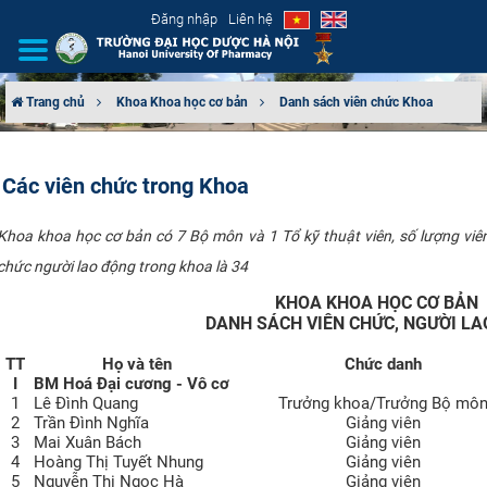
Đăng nhập
Liên hệ
Trang chủ
Khoa Khoa học cơ bản
Danh sách viên chức Khoa
GIỚI THIỆU
Các viên chức trong Khoa
CƠ CẤU TỔ CHỨC
Khoa khoa học cơ bản có 7 Bộ môn và 1 Tổ kỹ thuật viên, số lượng viê
TUYỂN SINH
chức người lao động trong khoa là 34
ĐÀO TẠO
KHOA KHOA HỌC CƠ BẢN
DANH SÁCH VIÊN CHỨC, NGƯỜI L
ĐẢM BẢO CHẤT LƯỢNG
TT
Họ và tên
Chức danh
I
BM Hoá Đại cương - Vô cơ
1
Lê Đình Quang
Trưởng khoa/Trưởng Bộ mô
KHOA HỌC CÔNG NGHỆ
2
Trần Đình Nghĩa
Giảng viên
3
Mai Xuân Bách
Giảng viên
HTQT
4
Hoàng Thị Tuyết Nhung
Giảng viên
5
Nguyễn Thị Ngọc Hà
Giảng viên