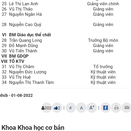
25
Lê Thị Lan Anh
Giảng viên chính
26
Vũ Thị Thảo
Giảng viên
27
Nguyễn Ngân Hà
Giảng viên
28
Nguyễn Cao Quý
Giảng viên
VI
BM Giáo dục thể chất
28
Trần Quang Long
Trưởng Bộ môn
29
Đỗ Mạnh Dũng
Giảng viên
30
Vũ Tiến Thành
Giảng viên
VII
BM GDQP
VIII
TỔ KTV
31
Vũ Thị Châm
Tổ trưởng
32
Nguyễn Đức Lượng
Kỹ thuật viên
33
Vũ Thị Huệ
Kỹ thuật viên
34
Nguyễn Thị Thanh Tâm
Kỹ thuật viên
khcb - 01-08-2022
+
A
|
|
-
202
2
A
A
Khoa Khoa học cơ bản