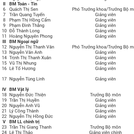
II
BM Toán - Tin
CỰU NGƯỜI HỌC
6
Quách Thị Sen
Phó Trưởng khoa/Trưởng Bộ 
7
Trần Quang Tuyến
Giảng viên
8
Phạm Thị Hồng Cẩm
Giảng viên
9
Phạm Đình Thắng
Giảng viên
10
Đỗ Thành Long
Giảng viên
11
Hoàng Nguyên Phong
Giảng viên
III
BM Ngoại ngữ
12
Nguyễn Thị Thanh Vân
Phó Trưởng khoa/Trưởng Bộ 
13
Nguyễn Vân Anh
Giảng viên
14
Trịnh Thị Thanh Xuân
Giảng viên
15
Vũ Thị Nhung
Giảng viên
16
Lê Tố Hương
Giảng viên
17
Nguyễn Tùng Linh
Giảng viên
IV
BM Vật lý
18
Nguyễn Đức Thiện
Trưởng Bộ môn
19
Trần Thị Huyền
Giảng viên
20
Nguyễn Anh Vũ
Giảng viên
21
Lý Công Thành
Giảng viên
22
Nguyễn Thị Hồng Đức
Giảng viên
V
BM LL chính trị
23
Trần Thị Giang Thanh
Trưởng Bộ môn
24
Lê Thị Thảo
Giảng viên chính