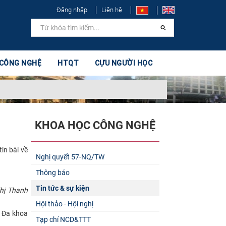
Đăng nhập
Liên hệ
 CÔNG NGHỆ
HTQT
CỰU NGƯỜI HỌC
KHOA HỌC CÔNG NGHỆ
in bài về
Nghị quyết 57-NQ/TW
Thông báo
Tin tức & sự kiện
hị Thanh
Hội thảo - Hội nghị
n Đa khoa
Tạp chí NCD&TTT