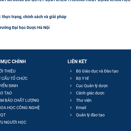
thực trạng, chính sách và giải pháp
Trường Đại học Dược Hà Nội
 MỤC CHÍNH
LIÊN KẾT
ỚI THIỆU
Bộ Giáo dục và Đào tạo
 CẤU TỔ CHỨC
Bộ Y tế
YỂN SINH
Cục Quản lý dược
O TẠO
Cảnh giác dược
M BẢO CHẤT LƯỢNG
Thư viện
OA HỌC CÔNG NGHỆ
Email
QT
Quản lý đào tạo
̣U NGƯỜI HỌC