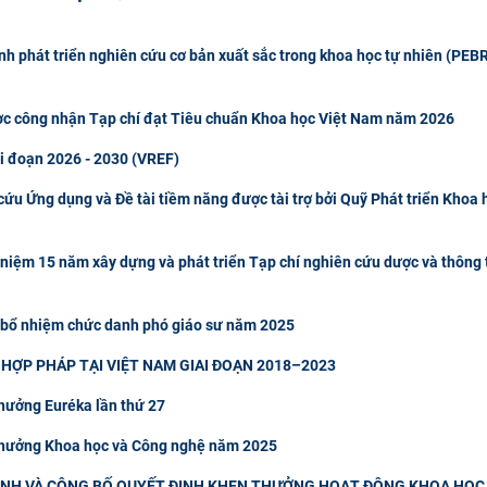
h phát triển nghiên cứu cơ bản xuất sắc trong khoa học tự nhiên (PEBR
ợc công nhận Tạp chí đạt Tiêu chuẩn Khoa học Việt Nam năm 2026
ai đoạn 2026 - 2030 (VREF)
ứu Ứng dụng và Đề tài tiềm năng được tài trợ bởi Quỹ Phát triển Khoa 
 niệm 15 năm xây dựng và phát triển Tạp chí nghiên cứu dược và thông 
 bổ nhiệm chức danh phó giáo sư năm 2025
HỢP PHÁP TẠI VIỆT NAM GIAI ĐOẠN 2018–2023
thưởng Euréka lần thứ 27
 thưởng Khoa học và Công nghệ năm 2025
NH VÀ CÔNG BỐ QUYẾT ĐỊNH KHEN THƯỞNG HOẠT ĐỘNG KHOA HỌC