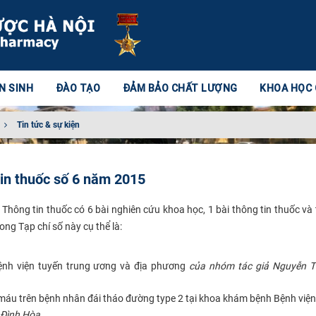
N SINH
ĐÀO TẠO
ĐẢM BẢO CHẤT LƯỢNG
KHOA HỌC
Tin tức & sự kiện
in thuốc số 6 năm 2015
ông tin thuốc có 6 bài nghiên cứu khoa học, 1 bài thông tin thuốc và t
g Tạp chí số này cụ thể là: ​
ệnh viện tuyến trung ương và địa phương
của nhóm tác giả Nguyễn T
pid máu trên bệnh nhân đái tháo đường type 2 tại khoa khám bệnh Bệnh việ
 Đình Hòa.