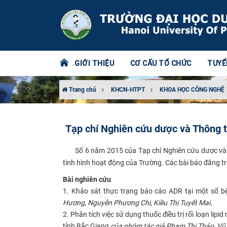
GIỚI THIỆU
CƠ CẤU TỔ CHỨC
TUYỂ
Trang chủ
KHCN-HTPT
KHOA HỌC CÔNG NGHỆ
Tạp chí Nghiên cứu dược và Thông t
Số 6 năm 2015 của Tạp chí Nghiên cứu dược và Th
​
tình hình hoạt động của Trường. Các bài báo đăng tron
Bài nghiên cứu​
1. Khảo sát thực trạng báo cáo ADR tại một số b
Hương, Nguyễn Phương Chi, Kiều Thị Tuyết Mai.
2. Phân tích việc sử dụng thuốc điều trị rối loạn li
tỉnh Bắc Giang
của nhóm tác giả Phạm Thị Thảo, Vũ