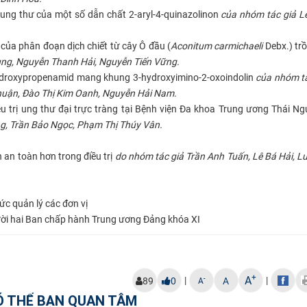
o ung thư của một số dẫn chất 2-aryl-4-quinazolinon
của nhóm tác giả L
 của phân đoạn dịch chiết từ cây Ô đầu (
Aconitum carmichaeli
Debx.) trồ
ùng, Nguyễn Thanh Hải, Nguyễn Tiến Vững.
ydroxypropenamid mang khung 3-hydroxyimino-2-oxoindolin
của nhóm t
huận, Đào Thị Kim Oanh, Nguyễn Hải Nam.
ều trị ung thư đại trực tràng tại Bệnh viện Đa khoa Trung ương Thái N
g, Trần Bảo Ngọc, Phạm Thị Thúy Vân.
an toàn hơn trong điều trị
do nhóm tác giả Trần Anh Tuấn, Lê Bá Hải, 
ức quản lý các đơn vị
mười hai Ban chấp hành Trung ương Đảng khóa XI
+
A
|
|
-
89
0
A
A
Ó THỂ BẠN QUAN TÂM