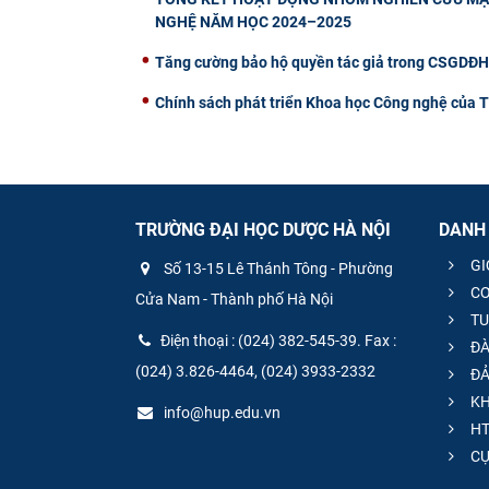
NGHỆ NĂM HỌC 2024–2025
Tăng cường bảo hộ quyền tác giả trong CSGDĐH: 
Chính sách phát triển Khoa học Công nghệ của 
TRƯỜNG ĐẠI HỌC DƯỢC HÀ NỘI
DANH
GI
Số 13-15 Lê Thánh Tông - Phường
CƠ
Cửa Nam - Thành phố Hà Nội
TU
Điện thoại : (024) 382-545-39. Fax :
ĐÀ
(024) 3.826-4464, (024) 3933-2332
ĐẢ
KH
info@hup.edu.vn
HT
CƯ