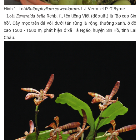
Hình 1. Loài
Bulbophyllum coweniorum
J. J.Verm. et P. O’Byrne
Rchb. f.,
tên tiếng Việt (đề xuất) là "Bọ cạp Sìn
Loài
Esmeralda bella
hồ". Cây mọc trên đá vôi, dưới tán rừng lá rộng, thường xanh, ở độ
cao 1500 - 1600 m, phát hiện ở xã Tả Ngảo, huyện Sìn Hồ, tỉnh Lai
Châu.