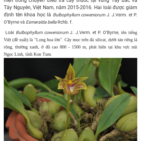
hiện trong chuyến điều tra cây thuốc tại vùng Tây Bắc và
Tây Nguyên, Việt Nam, năm 2015-2016. Hai loài được giám
CỰU NGƯỜI HỌC
định tên khoa học là
Bulbophyllum coweniorum
J. J.Verm. et P.
O’Byrne và
Esmeralda bella
Rchb. f.
​
Loài
Bulbophyllum coweniorum
J. J.Verm. et P. O’Byrne
,
tên tiếng
Việt
(đề xuất)
là "Lọng hoa lớn"
. Cây
mọc trên đá silicat
,
dưới tán rừng lá
rộng
,
thường xanh
,
ở độ cao 800 - 1500 m
, phát hiện tại khu vực núi
Ngọc Linh, tỉnh Kon Tum
.