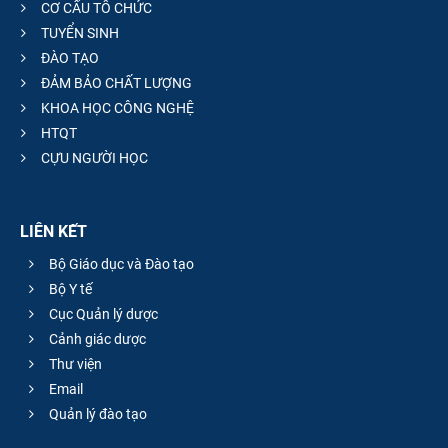
CƠ CẤU TỔ CHỨC
TUYỂN SINH
ĐÀO TẠO
ĐẢM BẢO CHẤT LƯỢNG
KHOA HỌC CÔNG NGHỆ
HTQT
CỰU NGƯỜI HỌC
LIÊN KẾT
Bộ Giáo dục và Đào tạo
Bộ Y tế
Cục Quản lý dược
Cảnh giác dược
Thư viện
Email
Quản lý đào tạo