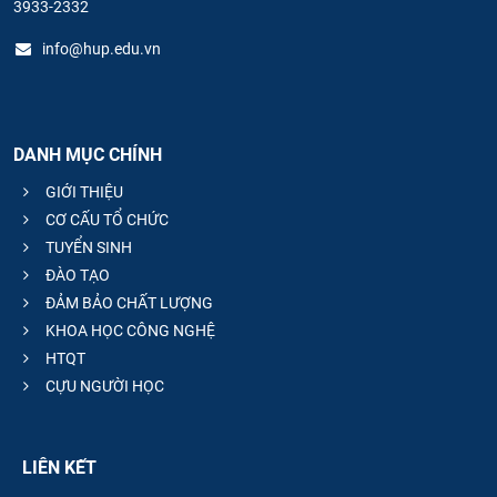
3933-2332
info@hup.edu.vn
DANH MỤC CHÍNH
GIỚI THIỆU
CƠ CẤU TỔ CHỨC
TUYỂN SINH
ĐÀO TẠO
ĐẢM BẢO CHẤT LƯỢNG
KHOA HỌC CÔNG NGHỆ
HTQT
CỰU NGƯỜI HỌC
LIÊN KẾT