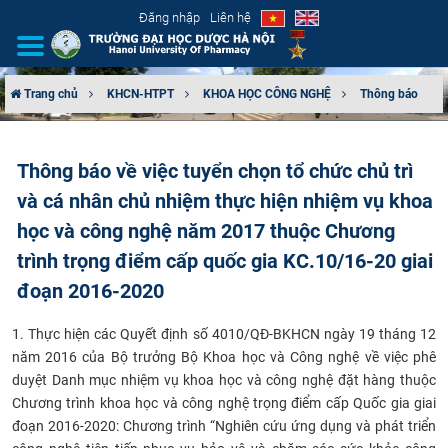
Đăng nhập
Liên hệ
Trang chủ
KHCN-HTPT
KHOA HỌC CÔNG NGHỆ
Thông báo
GIỚI THIỆU
Thông báo về việc tuyển chọn tổ chức chủ trì
CƠ CẤU TỔ CHỨC
và cá nhân chủ nhiệm thực hiện nhiệm vụ khoa
TUYỂN SINH
học và công nghệ năm 2017 thuộc Chương
trình trọng điểm cấp quốc gia KC.10/16-20 giai
ĐÀO TẠO
đoạn 2016-2020
ĐẢM BẢO CHẤT LƯỢNG
1. Thực hiện các Quyết định số 4010/QĐ-BKHCN ngày 19 tháng 12
năm 2016 của Bộ trưởng Bộ Khoa học và Công nghệ về việc phê
KHOA HỌC CÔNG NGHỆ
duyệt Danh mục nhiệm vụ khoa học và công nghệ đặt hàng thuộc
Chương trình khoa học và công nghệ trọng điểm cấp Quốc gia giai
HTQT
đoạn 2016-2020: Chương trình “Nghiên cứu ứng dụng và phát triển