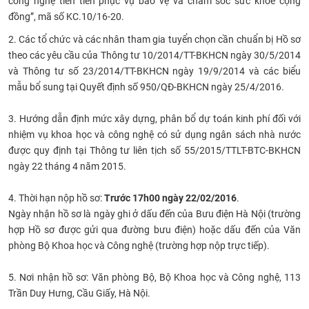
công nghệ tiên tiến phục vụ bảo vệ và chăm sóc sức khỏe cộng
CỰU NGƯỜI HỌC
đồng”, mã số KC.10/16-20.
2. Các tổ chức và các nhân tham gia tuyển chọn cần chuẩn bị Hồ sơ
theo các yêu cầu của Thông tư 10/2014/TT-BKHCN ngày 30/5/2014
và Thông tư số 23/2014/TT-BKHCN ngày 19/9/2014 và các biểu
mẫu bổ sung tại Quyết định số 950/QĐ-BKHCN ngày 25/4/2016.
3. Hướng dẫn định mức xây dựng, phân bổ dự toán kinh phí đối với
nhiệm vụ khoa học và công nghệ có sử dụng ngân sách nhà nước
được quy định tại Thông tư liên tịch số 55/2015/TTLT-BTC-BKHCN
ngày 22 tháng 4 năm 2015.
4. Thời hạn nộp hồ sơ:
Trước 17h00 ngày 22/02/2016
.
Ngày nhận hồ sơ là ngày ghi ở dấu đến của Bưu điện Hà Nội (trường
hợp Hồ sơ được gửi qua đường bưu điện) hoặc dấu đến của Văn
phòng Bộ Khoa học và Công nghệ (trường hợp nộp trực tiếp).
5. Nơi nhận hồ sơ: Văn phòng Bộ, Bộ Khoa học và Công nghệ, 113
Trần Duy Hưng, Cầu Giấy, Hà Nội.