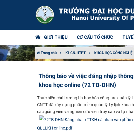
GIỚI THIỆU
CƠ CẤU TỔ CHỨC
TUYỂ
Trang chủ
KHCN-HTPT
KHOA HỌC CÔNG NGHỆ
Thông báo về việc đăng nhập thông 
khoa học online (72 TB-DHN)
Thực hiện chủ trương tin học hóa công tác quản lý 
CNTT đã xây dựng phần mềm quản lý Lý lịch khoa họ
các giảng viên và nghiên cứu viên truy cập và tự n
QLLLKH online.pdf