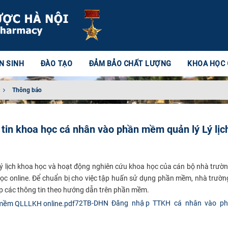
N SINH
ĐÀO TẠO
ĐẢM BẢO CHẤT LƯỢNG
KHOA HỌC
Thông báo
tin khoa học cá nhân vào phần mềm quản lý Lý lịc
Lý lịch khoa học và hoạt động nghiên cứu khoa học của cán bộ nhà trườ
c online. Để chuẩn bị cho việc tập huấn sử dụng phần mềm, nhà trườn
hập các thông tin theo hướng dẫn trên phần mềm.
72TB-DHN Đăng nhập TTKH cá nhân vào ph