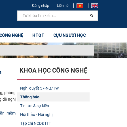
Đăng nhập
Liên hệ
 CÔNG NGHỆ
HTQT
CỰU NGƯỜI HỌC
KHOA HỌC CÔNG NGHỆ
h
Nghị quyết 57-NQ/TW
ng, phòng
Thông báo
g đề nghị
Tin tức & sự kiện
ần mềm
Hội thảo - Hội nghị
Tạp chí NCD&TTT