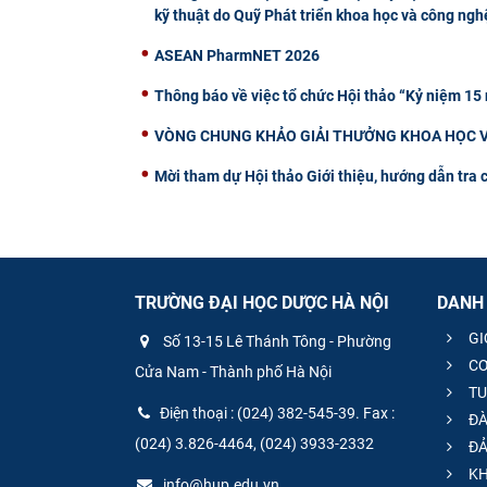
kỹ thuật do Quỹ Phát triển khoa học và công nghệ
ASEAN PharmNET 2026
Thông báo về việc tổ chức Hội thảo “Kỷ niệm 15
VÒNG CHUNG KHẢO GIẢI THƯỞNG KHOA HỌC V
Mời tham dự Hội thảo Giới thiệu, hướng dẫn tra 
TRƯỜNG ĐẠI HỌC DƯỢC HÀ NỘI
DANH
GI
Số 13-15 Lê Thánh Tông - Phường
CƠ
Cửa Nam - Thành phố Hà Nội
TU
Điện thoại : (024) 382-545-39. Fax :
ĐÀ
(024) 3.826-4464, (024) 3933-2332
ĐẢ
KH
info@hup.edu.vn