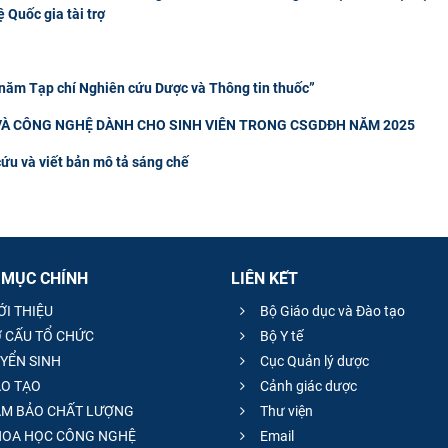
 Quốc gia tài trợ
 năm Tạp chí Nghiên cứu Dược và Thông tin thuốc”
À CÔNG NGHỆ DÀNH CHO SINH VIÊN TRONG CSGDĐH NĂM 2025
cứu và viết bản mô tả sáng chế
 MỤC CHÍNH
LIÊN KẾT
ỚI THIỆU
Bộ Giáo dục và Đào tạo
 CẤU TỔ CHỨC
Bộ Y tế
YỂN SINH
Cục Quản lý dược
O TẠO
Cảnh giác dược
M BẢO CHẤT LƯỢNG
Thư viện
OA HỌC CÔNG NGHỆ
Email