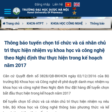
Đăng nhập
Liên hệ
Trang chủ
KHCN-HTPT
KHOA HỌC CÔNG NGHỆ
Thông báo
GIỚI THIỆU
Thông báo tuyển chọn tổ chức và cá nhân chủ
CƠ CẤU TỔ CHỨC
trì thực hiện nhiệm vụ khoa học và công nghệ
TUYỂN SINH
theo Nghị định thư thực hiện trong kế hoạch
năm 2017
ĐÀO TẠO
Căn cứ Quyết định số 3828/QĐ-BKHCN ngày 02/12/2016 của Bộ
ĐẢM BẢO CHẤT LƯỢNG
trưởng Bộ Khoa học và Công nghệ về phê duyệt danh mục nhiệm vụ
khoa học và công nghệ theo Nghị định thư đặt hàng để tuyển chọn
bắt đầu thực hiện trong kế hoạch năm 2017
KHOA HỌC CÔNG NGHỆ
Để tuyển chọn tổ chức và cá nhân chủ trì thực hiện nhiệm vụ nêu
HTQT
trên, Bộ Khoa học và Công nghệ thông báo phương thức và kế