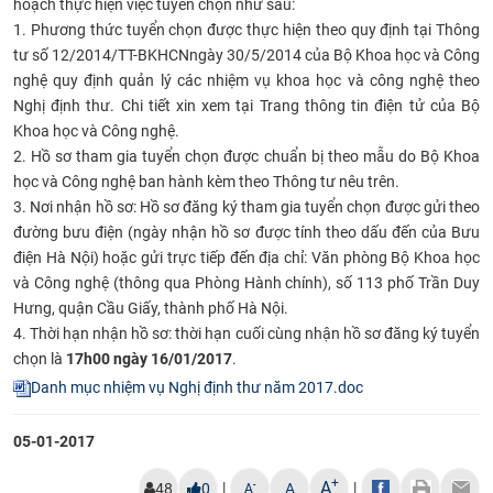
hoạch thực hiện việc tuyển chọn như sau:
CỰU NGƯỜI HỌC
1. Phương thức tuyển chọn được thực hiện theo quy định tại Thông
tư số 12/2014/TT-BKHCNngày 30/5/2014 của Bộ Khoa học và Công
nghệ quy định quản lý các nhiệm vụ khoa học và công nghệ theo
Nghị định thư. Chi tiết xin xem tại Trang thông tin điện tử của Bộ
Khoa học và Công nghệ.
2. Hồ sơ tham gia tuyển chọn được chuẩn bị theo mẫu do Bộ Khoa
học và Công nghệ ban hành kèm theo Thông tư nêu trên.
3. Nơi nhận hồ sơ: Hồ sơ đăng ký tham gia tuyển chọn được gửi theo
đường bưu điện (ngày nhận hồ sơ được tính theo dấu đến của Bưu
điện Hà Nội) hoặc gửi trực tiếp đến địa chỉ: Văn phòng Bộ Khoa học
và Công nghệ (thông qua Phòng Hành chính), số 113 phố Trần Duy
Hưng, quận Cầu Giấy, thành phố Hà Nội.
4. Thời hạn nhận hồ sơ: thời hạn cuối cùng nhận hồ sơ đăng ký tuyển
chọn là
17h00 ngày 16/01/2017
.
Danh mục nhiệm vụ Nghị định thư năm 2017.doc
05-01-2017
+
A
|
|
-
48
0
A
A