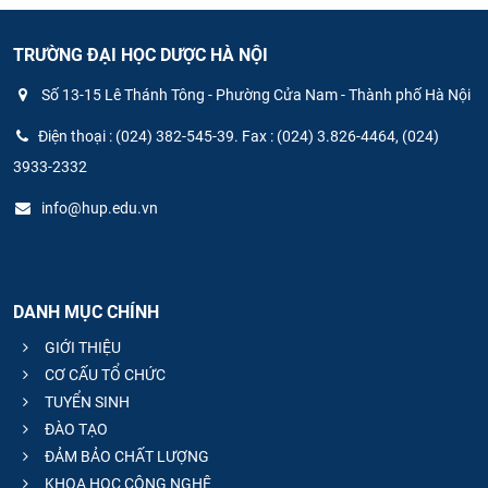
TRƯỜNG ĐẠI HỌC DƯỢC HÀ NỘI
Số 13-15 Lê Thánh Tông - Phường Cửa Nam - Thành phố Hà Nội
Điện thoại : (024) 382-545-39. Fax : (024) 3.826-4464, (024)
3933-2332
info@hup.edu.vn
DANH MỤC CHÍNH
GIỚI THIỆU
CƠ CẤU TỔ CHỨC
TUYỂN SINH
ĐÀO TẠO
ĐẢM BẢO CHẤT LƯỢNG
KHOA HỌC CÔNG NGHỆ