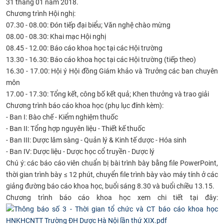
31 tháng 01 năm 2018.
CỰU NGƯỜI HỌC
Chương trình Hội nghị:
07.30 - 08.00:
Đón tiếp đại biểu; Văn nghệ chào mừng
08.00 - 08.30:
Khai mạc Hội nghị
08.45 - 12.00:
Báo cáo khoa học tại các Hội trường
13.30 - 16.30:
Báo cáo khoa học tại các Hội trường (tiếp theo)
16.30 - 17.00:
Hội ý Hội đồng Giám khảo và Trưởng các ban chuyên
môn
17.00 - 17.30:
Tổng kết, công bố kết quả; Khen thưởng và trao giải
Chương trình báo cáo khoa học (phụ lục đính kèm):
-
Ban I: Bào chế - Kiểm nghiệm thuốc
-
Ban II: Tổng hợp nguyên liệu - Thiết kế thuốc
- Ban III: Dược lâm sàng - Quản lý & Kinh tế dược - Hóa sinh
- Ban IV: Dược liệu - Dược học cổ truyền - Dược lý
Chú ý:
các báo cáo viên chuẩn bị bài trình bày bằng file PowerPoint,
thời gian trình bày ≤ 12 phút, chuyển file trình bày vào máy tính ở các
giảng đường báo cáo khoa học, buổi sáng 8.30 và buổi chiều 13.15.
Chương trình báo cáo khoa học xem chi tiết tại đây: