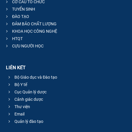
CƠ CẤU TỔ CHỨC
TUYỂN SINH
ĐÀO TẠO
ĐẢM BẢO CHẤT LƯỢNG
KHOA HỌC CÔNG NGHỆ
HTQT
CỰU NGƯỜI HỌC
LIÊN KẾT
Bộ Giáo dục và Đào tạo
Bộ Y tế
Cục Quản lý dược
Cảnh giác dược
Thư viện
Email
Quản lý đào tạo