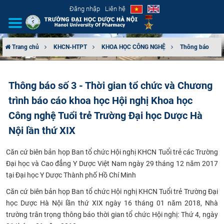
Đăng nhập
Liên hệ
Trang chủ
KHCN-HTPT
KHOA HỌC CÔNG NGHỆ
Thông báo
GIỚI THIỆU
Thông báo số 3 - Thời gian tổ chức và Chương
CƠ CẤU TỔ CHỨC
trình báo cáo khoa học Hội nghị Khoa học
TUYỂN SINH
Công nghệ Tuổi trẻ Trường Đại học Dược Hà
Nội lần thứ XIX
ĐÀO TẠO
Căn cứ biên bản họp Ban tổ chức Hội nghị KHCN Tuổi trẻ
các Trường
ĐẢM BẢO CHẤT LƯỢNG
Đại học và Cao đẳng Y Dược Việt Nam ngày 29 tháng 12 năm 2017
tại Đại học Y Dược Thành phố Hồ Chí Minh
KHOA HỌC CÔNG NGHỆ
Căn cứ biên bản họp Ban tổ chức Hội nghị KHCN Tuổi trẻ Trường Đại
học Dược Hà Nội lần thứ XIX ngày 16 tháng 01 năm 2018
,
Nhà
HTQT
trường trân trọng
thông báo t
hời gian tổ chức Hội nghị: Thứ 4, ngày