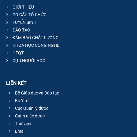
GIỚI THIỆU
CƠ CẤU TỔ CHỨC
TUYỂN SINH
ĐÀO TẠO
ĐẢM BẢO CHẤT LƯỢNG
KHOA HỌC CÔNG NGHỆ
HTQT
CỰU NGƯỜI HỌC
LIÊN KẾT
Bộ Giáo dục và Đào tạo
Bộ Y tế
Cục Quản lý dược
Cảnh giác dược
Thư viện
Email