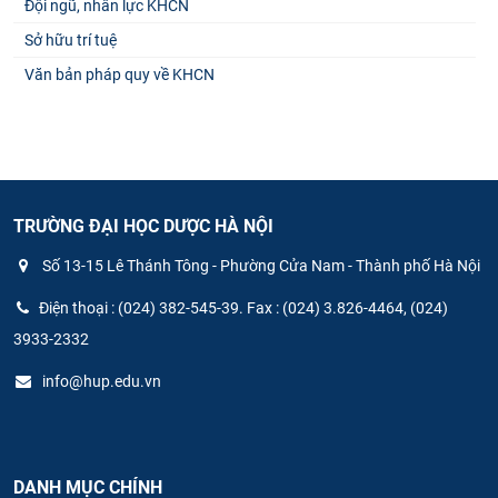
Đội ngũ, nhân lực KHCN
Sở hữu trí tuệ
Văn bản pháp quy về KHCN
TRƯỜNG ĐẠI HỌC DƯỢC HÀ NỘI
Số 13-15 Lê Thánh Tông - Phường Cửa Nam - Thành phố Hà Nội
Điện thoại : (024) 382-545-39. Fax : (024) 3.826-4464, (024)
3933-2332
info@hup.edu.vn
DANH MỤC CHÍNH