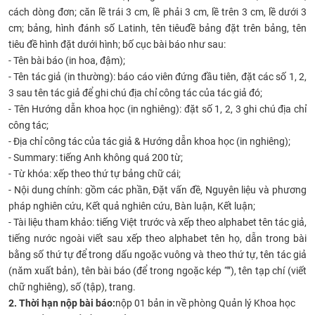
cách dòng đơn; căn lề
trái 3 cm, lề phải 3 cm, lề trên 3 cm, lề dưới 3
CỰU NGƯỜI HỌC
cm
; bảng, hình đánh số Latinh, tên tiêu
đề bảng đặt trên bảng, tê
n
tiêu đề hình đặt dưới hình; bố cục bài báo như sau:
- Tên bài báo (in hoa, đậm);
- Tên tác giả (in thường): báo cáo viên đứng đầu tiên, đặt các số 1, 2,
3 sau tên tác giả để ghi chú địa chỉ công tác của tác giả đó;
- Tên Hướng dẫn khoa học (in nghiêng): đặt số 1, 2, 3 ghi chú địa chỉ
công tác;
- Địa chỉ công tác của tác giả & Hướng dẫn khoa học (in nghiêng);
- Summary: tiếng Anh không quá 200 từ;
- Từ khóa: xếp theo thứ tự bảng chữ cái;
- Nội dung chính: gồm các phần, Đặt vấn đề, Nguyên liệu và phương
pháp nghiên cứu, Kết quả nghiên cứu, Bàn luận, Kết luận;
- Tài liệu tham khảo: tiếng Việt trước và xếp theo alphabet tên tác giả,
tiếng nước ngoài viết sau
xếp theo alphabet tên họ
, dẫn trong bài
bằng số thứ tự để trong dấu ngoặc vuông và theo thứ tự, tên tác giả
(năm xuất bản), tên bài báo (để trong ngoặc kép “”), tên tạp chí (viết
chữ nghiêng), số (tập), trang.​
2. Thời hạn nộp bài báo:
n
ộp 01 bản in về phòng Quản lý Khoa học