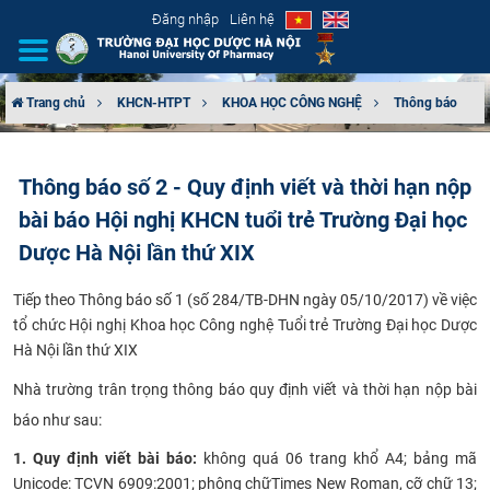
Đăng nhập
Liên hệ
Trang chủ
KHCN-HTPT
KHOA HỌC CÔNG NGHỆ
Thông báo
GIỚI THIỆU
Thông báo số 2 - Quy định viết và thời hạn nộp
CƠ CẤU TỔ CHỨC
bài báo Hội nghị KHCN tuổi trẻ Trường Đại học
TUYỂN SINH
Dược Hà Nội lần thứ XIX
​Tiếp theo Thông báo số 1 (số 284/TB-DHN ngày 05/10/2017) về việc
ĐÀO TẠO
tổ chức Hội nghị Khoa học Công nghệ Tuổi trẻ Trường Đại học Dược
Hà Nội lần thứ XIX
ĐẢM BẢO CHẤT LƯỢNG
​Nhà trường trân trọng thông báo quy định viết và thời hạn nộp bài
KHOA HỌC CÔNG NGHỆ
báo như sau:
1. Quy định viết bài báo:
không quá 06 trang khổ A4; b
ảng mã
HTQT
Unicode: TCVN 6909:2001
; phông chữ
Times New Roman, cỡ chữ 13;