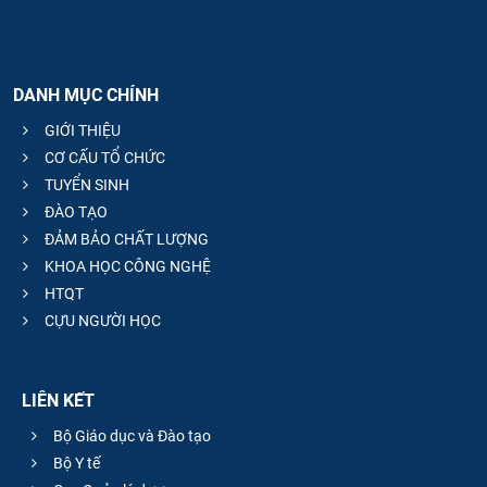
DANH MỤC CHÍNH
GIỚI THIỆU
CƠ CẤU TỔ CHỨC
TUYỂN SINH
ĐÀO TẠO
ĐẢM BẢO CHẤT LƯỢNG
KHOA HỌC CÔNG NGHỆ
HTQT
CỰU NGƯỜI HỌC
LIÊN KẾT
Bộ Giáo dục và Đào tạo
Bộ Y tế