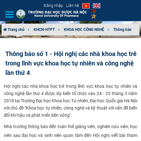
Đăng nhập
Liên hệ
Trang chủ
KHCN-HTPT
KHOA HỌC CÔNG NGHỆ
Thông báo
GIỚI THIỆU
Thông báo số 1 - Hội nghị các nhà khoa học trẻ
CƠ CẤU TỔ CHỨC
trong lĩnh vực khoa học tự nhiên và công nghệ
TUYỂN SINH
lần thứ 4
​Hội nghị các nhà khoa học trẻ trong lĩnh vực khoa học tự nhiên và
ĐÀO TẠO
công nghệ lần thứ 4 được dự kiến tổ chức vào 24 - 25 tháng 3 năm
2018 tại Trường Đại học Khoa học Tự nhiên, Đại học Quốc gia Hà Nội
ĐẢM BẢO CHẤT LƯỢNG
với chủ đề "Khoa học tự nhiên, công nghệ và kỹ thuật với vấn đề biến
đổi khí hậu và phát triển bền vững".
KHOA HỌC CÔNG NGHỆ
​Nhà trường thông báo đến toàn thể giảng viên, nghiên cứu viên, học
HTQT
viên sau đại học và sinh viên quan tâm đến Hội nghị viết bài tham