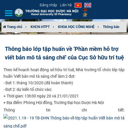
Đăng nhập
Liên hệ
Trang chủ
KHCN-HTPT
KHOA HỌC CÔNG NGHỆ
Thông báo
GIỚI THIỆU
Thông báo lớp tập huấn về 'Phần mềm hỗ trợ
CƠ CẤU TỔ CHỨC
viết bản mô tả sáng chế' của Cục Sở hữu trí tuệ
TUYỂN SINH
​Theo kế hoạch hoạt động sở hữu trí tuệ, Nhà trường tổ chức lớp tập
huấn 'Viết bản mô tả sáng chế' làm 2 đợt:
ĐÀO TẠO
- Đợt 1: tháng 10/2020 (đã hoàn thành)
- Đợt 2: dự kiến tổ chức vào:
ĐẢM BẢO CHẤT LƯỢNG
+ Thời gian: 13h30 ngày 20 và 21/01/2021
+ Địa điểm: Phòng Hội đồng, Trường Đại học Dược Hà Nội
KHOA HỌC CÔNG NGHỆ
Thông tin chi tiết:
HTQT