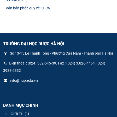
Sở hữu trí tuệ
Văn bản pháp quy về KHCN
TRƯỜNG ĐẠI HỌC DƯỢC HÀ NỘI
Số 13-15 Lê Thánh Tông - Phường Cửa Nam - Thành phố Hà Nội
Điện thoại : (024) 382-545-39. Fax : (024) 3.826-4464, (024)
3933-2332
info@hup.edu.vn
DANH MỤC CHÍNH
GIỚI THIỆU