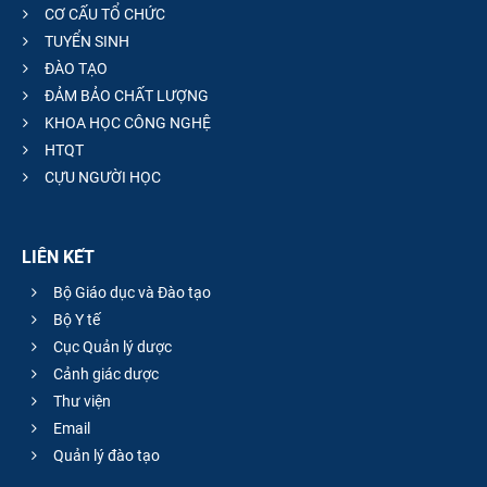
CƠ CẤU TỔ CHỨC
TUYỂN SINH
ĐÀO TẠO
ĐẢM BẢO CHẤT LƯỢNG
KHOA HỌC CÔNG NGHỆ
HTQT
CỰU NGƯỜI HỌC
LIÊN KẾT
Bộ Giáo dục và Đào tạo
Bộ Y tế
Cục Quản lý dược
Cảnh giác dược
Thư viện
Email
Quản lý đào tạo