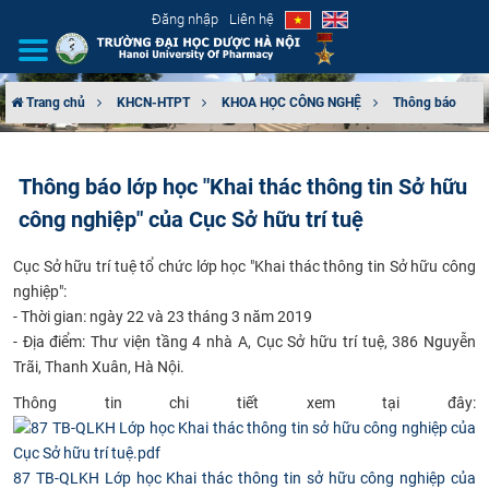
Đăng nhập
Liên hệ
Trang chủ
KHCN-HTPT
KHOA HỌC CÔNG NGHỆ
Thông báo
GIỚI THIỆU
Thông báo lớp học "Khai thác thông tin Sở hữu
CƠ CẤU TỔ CHỨC
công nghiệp" của Cục Sở hữu trí tuệ
TUYỂN SINH
​Cục Sở hữu trí tuệ tổ chức lớp học "Khai thác thông tin Sở hữu công
nghiệp":
ĐÀO TẠO
- Thời gian: ngày 22 và 23 tháng 3 năm 2019
- Địa điểm: Thư viện tầng 4 nhà A, Cục Sở hữu trí tuệ, 386 Nguyễn
ĐẢM BẢO CHẤT LƯỢNG
Trãi, Thanh Xuân, Hà Nội.
​Thông tin chi tiết xem tại đây:
KHOA HỌC CÔNG NGHỆ
HTQT
87 TB-QLKH Lớp học Khai thác thông tin sở hữu công nghiệp của