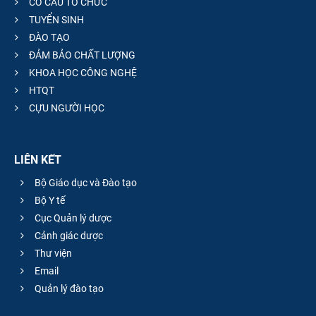
CƠ CẤU TỔ CHỨC
TUYỂN SINH
ĐÀO TẠO
ĐẢM BẢO CHẤT LƯỢNG
KHOA HỌC CÔNG NGHỆ
HTQT
CỰU NGƯỜI HỌC
LIÊN KẾT
Bộ Giáo dục và Đào tạo
Bộ Y tế
Cục Quản lý dược
Cảnh giác dược
Thư viện
Email
Quản lý đào tạo