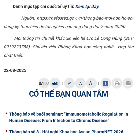
Danh mục tạp chí quốc tế uy tín:
Xem tại đây.
Nguồn: https://nafosted.gov.vn/thong-bao-moi-nop-ho-so-
dang-ky-thuc-hien-de-tai-nghien-cuu-ung-dung-dot-2-nam-2025/
Mọi thông tin chi tiết khác xin liên hệ Đ/c Lê Công Hùng (SĐT:
0919223788), Chuyên viên Phòng Khoa học công nghệ - Hợp tác
phát triển.
22-08-2025
+
A
|
|
-
197
0
A
A
CÓ THỂ BẠN QUAN TÂM
Thông báo về buổi seminar: “Immunometabolic Regulation in
Human Disease: From Infection to Chronic Disease”
Thông báo số 3 - Hội nghị Khoa học Asean PharmNET 2026