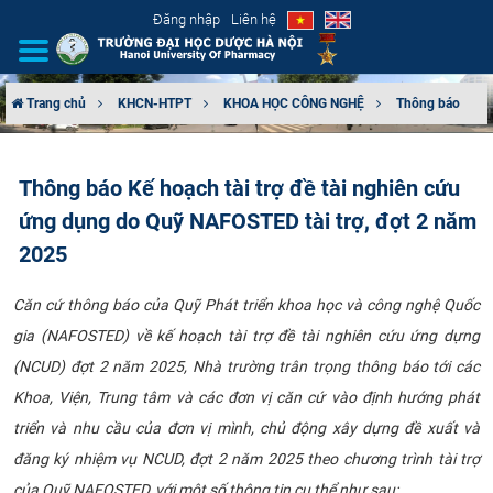
Đăng nhập
Liên hệ
Trang chủ
KHCN-HTPT
KHOA HỌC CÔNG NGHỆ
Thông báo
GIỚI THIỆU
Thông báo Kế hoạch tài trợ đề tài nghiên cứu
CƠ CẤU TỔ CHỨC
ứng dụng do Quỹ NAFOSTED tài trợ, đợt 2 năm
TUYỂN SINH
2025
ĐÀO TẠO
Căn cứ thông báo của Quỹ Phát triển khoa học và công nghệ Quốc
gia (NAFOSTED) về kế hoạch tài trợ đề tài nghiên cứu ứng dựng
ĐẢM BẢO CHẤT LƯỢNG
(NCUD) đợt 2 năm 2025, Nhà trường trân trọng thông báo tới các
Khoa, Viện, Trung tâm và các đơn vị căn cứ vào định hướng phát
KHOA HỌC CÔNG NGHỆ
triển và nhu cầu của đơn vị mình, chủ động xây dựng đề xuất và
đăng ký nhiệm vụ NCUD, đợt 2 năm 2025 theo chương trình tài trợ
HTQT
của Quỹ NAFOSTED, với một số thông tin cụ thể như sau: