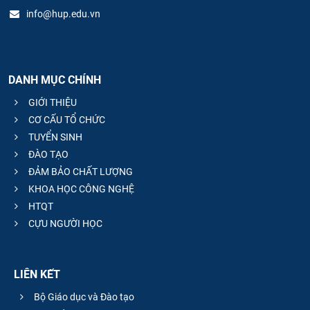
info@hup.edu.vn
DANH MỤC CHÍNH
GIỚI THIỆU
CƠ CẤU TỔ CHỨC
TUYỂN SINH
ĐÀO TẠO
ĐẢM BẢO CHẤT LƯỢNG
KHOA HỌC CÔNG NGHỆ
HTQT
CỰU NGƯỜI HỌC
LIÊN KẾT
Bộ Giáo dục và Đào tạo