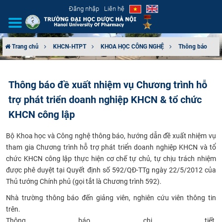
Đăng nhập
Liên hệ
Trang chủ
KHCN-HTPT
KHOA HỌC CÔNG NGHỆ
Thông báo
GIỚI THIỆU
Thông báo đề xuất nhiệm vụ Chương trình hỗ
CƠ CẤU TỔ CHỨC
trợ phát triển doanh nghiệp KHCN & tổ chức
TUYỂN SINH
KHCN công lập
​Bộ Khoa học và Công nghệ thông báo, hướng dẫn đề xuất nhiệm vụ
ĐÀO TẠO
tham gia Chương trình hỗ trợ phát triển doanh nghiệp KHCN và tổ
chức KHCN công lập thực hiện cơ chế tự chủ, tự chịu trách nhiệm
ĐẢM BẢO CHẤT LƯỢNG
được phê duyệt tại Quyết định số 592/QĐ-TTg ngày 22/5/2012 của
Thủ tướng Chính phủ (gọi tắt là Chương trình 592).
KHOA HỌC CÔNG NGHỆ
Nhà trường thông báo đến giảng viên, nghiên cứu viên thông tin
trên.
HTQT
Thông báo chi tiết