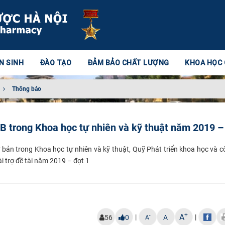
N SINH
ĐÀO TẠO
ĐẢM BẢO CHẤT LƯỢNG
KHOA HỌC
Thông báo
B trong Khoa học tự nhiên và kỹ thuật năm 2019 –
 bản trong Khoa học tự nhiên và kỹ thuật, Quỹ Phát triển khoa học và 
i trợ đề tài năm 2019 – đợt 1
+
A
|
|
-
56
0
A
A