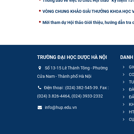
Thông báo về việc tổ chức Hội thảo “Kỷ niệm 15
VÒNG CHUNG KHẢO GIẢI THƯỞNG KHOA HỌC V
Mời tham dự Hội thảo Giới thiệu, hướng dẫn tra 
TRƯỜNG ĐẠI HỌC DƯỢC HÀ NỘI
DANH
GI
Số 13-15 Lê Thánh Tông - Phường
CƠ
Cửa Nam - Thành phố Hà Nội
TU
Điện thoại : (024) 382-545-39. Fax :
ĐÀ
(024) 3.826-4464, (024) 3933-2332
ĐẢ
KH
info@hup.edu.vn
HT
CƯ