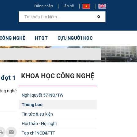
Đăng nhập
Liên hệ
 CÔNG NGHỆ
HTQT
CỰU NGƯỜI HỌC
KHOA HỌC CÔNG NGHỆ
 đợt 1
công nghệ
Nghị quyết 57-NQ/TW
Thông báo
Tin tức & sự kiện
Hội thảo - Hội nghị
Tạp chí NCD&TTT