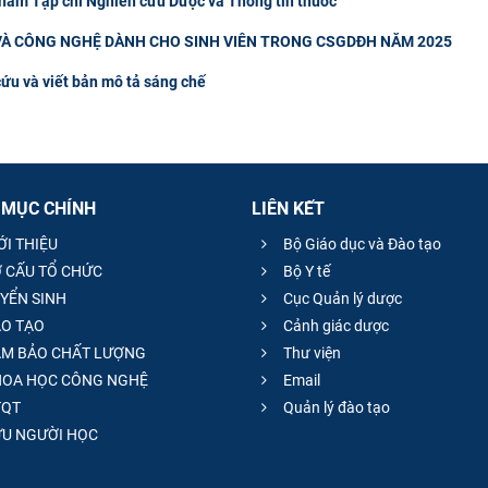
 năm Tạp chí Nghiên cứu Dược và Thông tin thuốc”
À CÔNG NGHỆ DÀNH CHO SINH VIÊN TRONG CSGDĐH NĂM 2025
cứu và viết bản mô tả sáng chế
 MỤC CHÍNH
LIÊN KẾT
ỚI THIỆU
Bộ Giáo dục và Đào tạo
 CẤU TỔ CHỨC
Bộ Y tế
YỂN SINH
Cục Quản lý dược
O TẠO
Cảnh giác dược
M BẢO CHẤT LƯỢNG
Thư viện
OA HỌC CÔNG NGHỆ
Email
QT
Quản lý đào tạo
̣U NGƯỜI HỌC