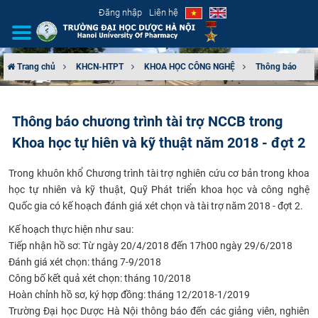
Đăng nhập
Liên hệ
Trang chủ
KHCN-HTPT
KHOA HỌC CÔNG NGHỆ
Thông báo
GIỚI THIỆU
Thông báo chương trình tài trợ NCCB trong
CƠ CẤU TỔ CHỨC
Khoa học tự hiên và kỹ thuật năm 2018 - đợt 2
TUYỂN SINH
​Trong khuôn khổ Chương trình tài trợ nghiên cứu cơ bản trong khoa
học tự nhiên và kỹ thuật, Quỹ Phát triển khoa học và công nghệ
ĐÀO TẠO
Quốc gia có kế hoạch đánh giá xét chọn và tài trợ năm 2018 - đợt 2.
Kế hoạch thực hiện như sau:​
ĐẢM BẢO CHẤT LƯỢNG
Tiếp nhận hồ sơ: Từ ngày 20/4/2018 đến 17h00 ngày 29/6/2018
Đánh giá xét chọn: tháng 7-9/2018
KHOA HỌC CÔNG NGHỆ
Công bố kết quả xét chọn: tháng 10/2018
Hoàn chỉnh hồ sơ, ký hợp đồng: tháng 12/2018-1/2019
HTQT
Trường Đại học Dược Hà Nội thông báo đến các giảng viên, nghiên