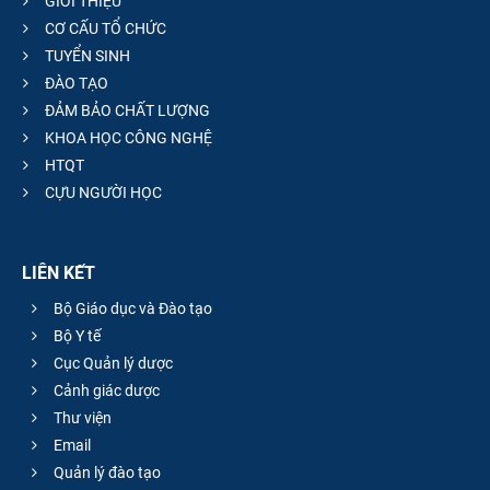
GIỚI THIỆU
CƠ CẤU TỔ CHỨC
TUYỂN SINH
ĐÀO TẠO
ĐẢM BẢO CHẤT LƯỢNG
KHOA HỌC CÔNG NGHỆ
HTQT
CỰU NGƯỜI HỌC
LIÊN KẾT
Bộ Giáo dục và Đào tạo
Bộ Y tế
Cục Quản lý dược
Cảnh giác dược
Thư viện
Email
Quản lý đào tạo