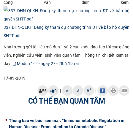
công văn đính kèm:
CỰU NGƯỜI HỌC
337 DHN-QLKH Đăng ký tham dự chương trình ĐT về bảo hộ quyền
SHTT.pdf
Nhà trường gửi tài liệu mô-đun 1 và 2 của khóa đào tạo tới các giảng
viên, nghiên cứu viên, sinh viên quan tâm. Thông tin chi tiết xem tại
đây:
Mođun 1- 2 - ngày 27 - 28.6.19.rar
17-09-2019
+
A
|
|
-
55
0
A
A
CÓ THỂ BẠN QUAN TÂM
Thông báo về buổi seminar: “Immunometabolic Regulation in
Human Disease: From Infection to Chronic Disease”