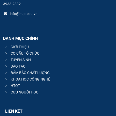
3933-2332
info@hup.edu.vn
DANH MỤC CHÍNH
GIỚI THIỆU
CƠ CẤU TỔ CHỨC
TUYỂN SINH
ĐÀO TẠO
ĐẢM BẢO CHẤT LƯỢNG
KHOA HỌC CÔNG NGHỆ
HTQT
CỰU NGƯỜI HỌC
LIÊN KẾT