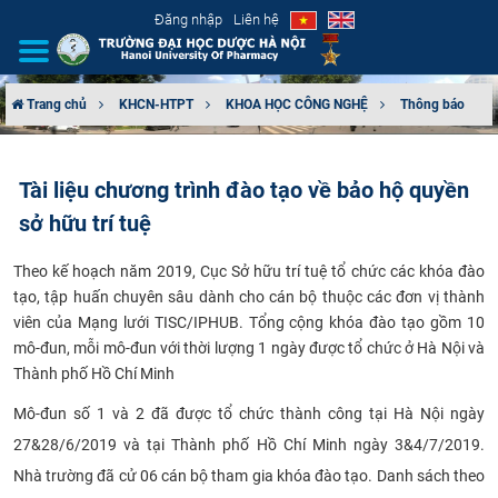
Đăng nhập
Liên hệ
Trang chủ
KHCN-HTPT
KHOA HỌC CÔNG NGHỆ
Thông báo
GIỚI THIỆU
Tài liệu chương trình đào tạo về bảo hộ quyền
CƠ CẤU TỔ CHỨC
sở hữu trí tuệ
TUYỂN SINH
​Theo kế hoạch năm 2019, Cục Sở hữu trí tuệ tổ chức các khóa đào
tạo, tập huấn chuyên sâu dành cho cán bộ thuộc các đơn vị thành
ĐÀO TẠO
viên của Mạng lưới TISC/IPHUB. Tổng cộng khóa đào tạo gồm 10
mô-đun, mỗi mô-đun với thời lượng 1 ngày được tổ chức ở Hà Nội và
ĐẢM BẢO CHẤT LƯỢNG
Thành phố Hồ Chí Minh
​Mô-đun số 1 và 2 đã được tổ chức thành công tại Hà Nội ngày
KHOA HỌC CÔNG NGHỆ
27&28/6/2019 và tại Thành phố Hồ Chí Minh ngày 3&4/7/2019.
HTQT
Nhà trường đã cử 06 cán bộ tham gia khóa đào tạo. Danh sách theo