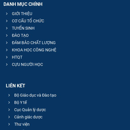
DANH MỤC CHÍNH
GIỚI THIỆU
CƠ CẤU TỔ CHỨC
TUYỂN SINH
ĐÀO TẠO
ĐẢM BẢO CHẤT LƯỢNG
KHOA HỌC CÔNG NGHỆ
HTQT
CỰU NGƯỜI HỌC
LIÊN KẾT
Bộ Giáo dục và Đào tạo
Bộ Y tế
Cục Quản lý dược
Cảnh giác dược
Thư viện