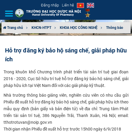
Đăng nhập
Liên hệ
Trang chủ
KHCN-HTPT
KHOA HỌC CÔNG NGHỆ
Thông báo
GIỚI THIỆU
Hỗ trợ đăng ký bảo hộ sáng chế, giải pháp hữu
CƠ CẤU TỔ CHỨC
ích
TUYỂN SINH
Trong khuôn khổ Chương trình phát triển tài sản trí tuệ giai đoạn
2016 - 2020, Cục Sở hữu trí tuệ hỗ trợ đăng ký bảo hộ sáng chế, giải
ĐÀO TẠO
pháp hữu ích tại Việt Nam đối với các giải pháp kỹ thuật.
​Nhà trường thông báo giảng viên, nghiên cứu viên có nhu cầu gửi
ĐẢM BẢO CHẤT LƯỢNG
Phiếu đề xuất hỗ trợ đăng ký bảo hộ sáng chế, giải pháp hữu ích theo
mẫu quy định (bản giấy và bản điện tử) về địa chỉ: Trung tâm Phát
KHOA HỌC CÔNG NGHỆ
triển tài sản trí tuệ, 386 Nguyễn Trãi, Thanh Xuân, Hà Nội; email:
tthotrotuvan@noip.gov.vn
HTQT
Thời gian nhận Phiếu đề xuất hỗ trợ: trước 15h00 ngày 6/9/2018