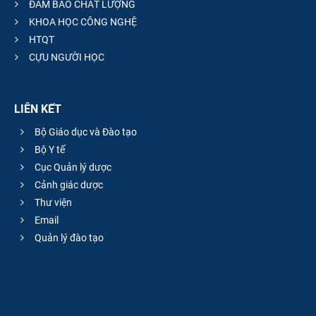
ĐẢM BẢO CHẤT LƯỢNG
KHOA HỌC CÔNG NGHỆ
HTQT
CỰU NGƯỜI HỌC
LIÊN KẾT
Bộ Giáo dục và Đào tạo
Bộ Y tế
Cục Quản lý dược
Cảnh giác dược
Thư viện
Email
Quản lý đào tạo