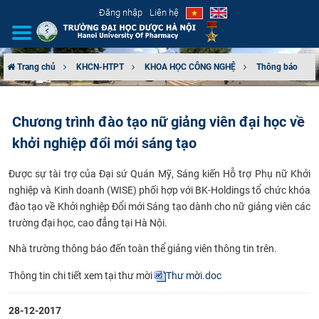
Đăng nhập
Liên hệ
Trang chủ
KHCN-HTPT
KHOA HỌC CÔNG NGHỆ
Thông báo
GIỚI THIỆU
Chương trình đào tạo nữ giảng viên đại học về
CƠ CẤU TỔ CHỨC
khởi nghiệp đổi mới sáng tạo
TUYỂN SINH
Được sự tài trợ của Đại sứ Quán Mỹ, Sáng kiến Hỗ trợ Phụ nữ Khởi
nghiệp và Kinh doanh (WISE) phối hợp với BK-Holdings tổ chức khóa
ĐÀO TẠO
đào tạo về Khởi nghiệp Đổi mới Sáng tạo dành cho nữ giảng viên các
trường đại học, cao đẳng tại Hà Nội.
ĐẢM BẢO CHẤT LƯỢNG
​Nhà trường thông báo đến toàn thể giảng viên thông tin trên.
KHOA HỌC CÔNG NGHỆ
Thông tin chi tiết xem tại thư mời
Thư mời.doc
HTQT
28-12-2017