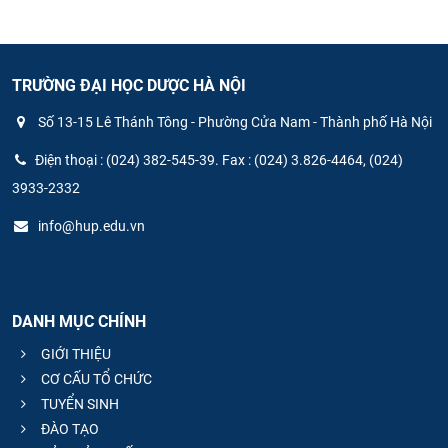
TRƯỜNG ĐẠI HỌC DƯỢC HÀ NỘI
Số 13-15 Lê Thánh Tông - Phường Cửa Nam - Thành phố Hà Nội
Điện thoại : (024) 382-545-39. Fax : (024) 3.826-4464, (024)
3933-2332
info@hup.edu.vn
DANH MỤC CHÍNH
GIỚI THIỆU
CƠ CẤU TỔ CHỨC
TUYỂN SINH
ĐÀO TẠO