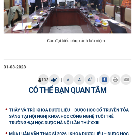
Các đại biểu chụp ảnh lưu niệm
31-03-2023
+
A
|
|
-
103
0
A
A
CÓ THỂ BẠN QUAN TÂM
THẦY VÀ TRÒ KHOA DƯỢC LIỆU – DƯỢC HỌC CỔ TRUYỀN TỎA
SÁNG TẠI HỘI NGHỊ KHOA HỌC CÔNG NGHỆ TUỔI TRẺ
TRƯỜNG ĐẠI HỌC DƯỢC HÀ NỘI LẦN THỨ XXIII
MÙA LUẬN VĂN THẠC SĨ 2026 | KHOA DƯỢC LIỆU – DƯỢC HỌC