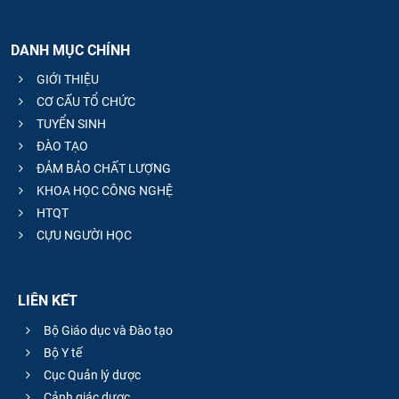
DANH MỤC CHÍNH
GIỚI THIỆU
CƠ CẤU TỔ CHỨC
TUYỂN SINH
ĐÀO TẠO
ĐẢM BẢO CHẤT LƯỢNG
KHOA HỌC CÔNG NGHỆ
HTQT
CỰU NGƯỜI HỌC
LIÊN KẾT
Bộ Giáo dục và Đào tạo
Bộ Y tế
Cục Quản lý dược
Cảnh giác dược