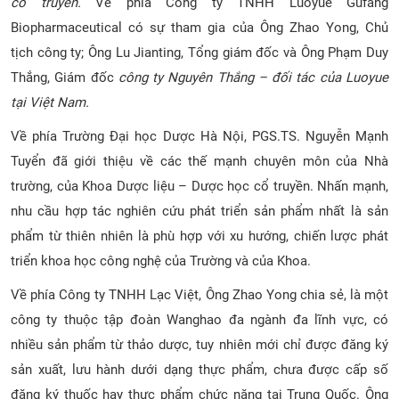
cổ truyền.
Về phía Công ty TNHH Luoyue Gufang
CỰU NGƯỜI HỌC
Biopharmaceutical có sự tham gia của Ông Zhao Yong, Chủ
tịch công ty; Ông Lu Jianting, Tổng giám đốc và Ông Phạm Duy
Thắng, Giám đốc
công ty Nguyên Thắng – đối tác của Luoyue
tại Việt Nam.
Về phía Trường Đại học Dược Hà Nội, PGS.TS. Nguyễn Mạnh
Tuyển đã giới thiệu về các thế mạnh chuyên môn của Nhà
trường, của Khoa Dược liệu – Dược học cổ truyền. Nhấn mạnh,
nhu cầu hợp tác nghiên cứu phát triển sản phẩm nhất là sản
phẩm từ thiên nhiên là phù hợp với xu hướng, chiến lược phát
triển khoa học công nghệ của Trường và của Khoa.
Về phía Công ty TNHH Lạc Việt, Ông Zhao Yong chia sẻ, là một
công ty thuộc tập đoàn Wanghao đa ngành đa lĩnh vực, có
nhiều sản phẩm từ thảo dược, tuy nhiên mới chỉ được đăng ký
sản xuất, lưu hành dưới dạng thực phẩm, chưa được cấp số
đăng ký thuốc hay thực phẩm chức năng tại Trung Quốc. Ông