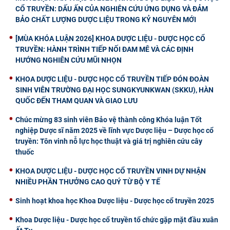
CỔ TRUYỀN: DẤU ẤN CỦA NGHIÊN CỨU ỨNG DỤNG VÀ ĐẢM
BẢO CHẤT LƯỢNG DƯỢC LIỆU TRONG KỶ NGUYÊN MỚI
[MÙA KHÓA LUẬN 2026] KHOA DƯỢC LIỆU - DƯỢC HỌC CỔ
TRUYỀN: HÀNH TRÌNH TIẾP NỐI ĐAM MÊ VÀ CÁC ĐỊNH
HƯỚNG NGHIÊN CỨU MŨI NHỌN
KHOA DƯỢC LIỆU - DƯỢC HỌC CỔ TRUYỀN TIẾP ĐÓN ĐOÀN
SINH VIÊN TRƯỜNG ĐẠI HỌC SUNGKYUNKWAN (SKKU), HÀN
QUỐC ĐẾN THAM QUAN VÀ GIAO LƯU
Chúc mừng 83 sinh viên Bảo vệ thành công Khóa luận Tốt
nghiệp Dược sĩ năm 2025 về lĩnh vực Dược liệu – Dược học cổ
truyền: Tôn vinh nỗ lực học thuật và giá trị nghiên cứu cây
thuốc
KHOA DƯỢC LIỆU - DƯỢC HỌC CỔ TRUYỀN VINH DỰ NHẬN
NHIỀU PHẦN THƯỞNG CAO QUÝ TỪ BỘ Y TẾ
Sinh hoạt khoa học Khoa Dược liệu - Dược học cổ truyền 2025
Khoa Dược liệu - Dược học cổ truyền tổ chức gặp mặt đầu xuân