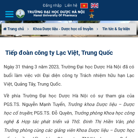
Đăng nhập
Liên hệ
Trang chủ
Khoa Dược liệu - Dược học cổ truyền
Tin tức & Sự kiện
GIỚI THIỆU
Tiếp đoàn công ty Lạc Việt, Trung Quốc
CƠ CẤU TỔ CHỨC
Ngày 31 tháng 3 năm 2023, Trường Đại học Dược Hà Nội đã có
TUYỂN SINH
buổi làm việc với Đại diện công ty Trách nhiệm hữu hạn Lạc
Việt, Quảng Tây, Trung Quốc.
ĐÀO TẠO
Về phía Trường Đại học Dược Hà Nội có sự tham gia của
ĐẢM BẢO CHẤT LƯỢNG
PGS.TS. Nguyễn Mạnh Tuyển,
Trưởng khoa Dược liệu – Dược
học cổ truyền
; PGS.TS. Đỗ Quyên,
Trưởng phòng Khoa học công
KHOA HỌC CÔNG NGHỆ
nghệ & Hợp tác phát triển và ThS. Đinh Thị Hiền Vân, phó
Trưởng phòng cùng các giảng viên Khoa Dược liệu – Dược học
HTQT