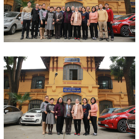
CỰU NGƯỜI HỌC