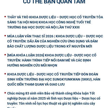
CÓ THỂ BẠN QUAN TÂM
THẦY VÀ TRÒ KHOA DƯỢC LIỆU – DƯỢC HỌC CỔ TRUYỀN TỎA
SÁNG TẠI HỘI NGHỊ KHOA HỌC CÔNG NGHỆ TUỔI TRẺ
TRƯỜNG ĐẠI HỌC DƯỢC HÀ NỘI LẦN THỨ XXIII
MÙA LUẬN VĂN THẠC SĨ 2026 | KHOA DƯỢC LIỆU – DƯỢC HỌC
CỔ TRUYỀN: DẤU ẤN CỦA NGHIÊN CỨU ỨNG DỤNG VÀ ĐẢM
BẢO CHẤT LƯỢNG DƯỢC LIỆU TRONG KỶ NGUYÊN MỚI
[MÙA KHÓA LUẬN 2026] KHOA DƯỢC LIỆU - DƯỢC HỌC CỔ
TRUYỀN: HÀNH TRÌNH TIẾP NỐI ĐAM MÊ VÀ CÁC ĐỊNH
HƯỚNG NGHIÊN CỨU MŨI NHỌN
KHOA DƯỢC LIỆU - DƯỢC HỌC CỔ TRUYỀN TIẾP ĐÓN ĐOÀN
SINH VIÊN TRƯỜNG ĐẠI HỌC SUNGKYUNKWAN (SKKU), HÀN
QUỐC ĐẾN THAM QUAN VÀ GIAO LƯU
Chúc mừng 83 sinh viên Bảo vệ thành công Khóa luận Tốt
nghiệp Dược sĩ năm 2025 về lĩnh vực Dược liệu – Dược học cổ
truyền: Tôn vinh nỗ lực học thuật và giá trị nghiên cứu cây