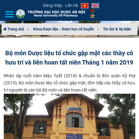
Đăng nhập
Liên hệ
Trang chủ
Khoa Dược liệu - Dược học cổ truyền
Tin tức & Sự kiện
GIỚI THIỆU
Bộ môn Dược liệu tổ chức gặp mặt các thầy cô
CƠ CẤU TỔ CHỨC
hưu trí và liên hoan tất niên Tháng 1 năm 2019
TUYỂN SINH
​Nhân dịp cuối năm Mậu Tuất (2018) & chuẩn bị đón xuân Kỷ Hợi
(2019), Bộ môn Dược liệu tổ chức gặp mặt, đón tiếp các thầy cô hưu
ĐÀO TẠO
trí nguyên là cán bộ Bộ môn và liên hoan tất niên.
ĐẢM BẢO CHẤT LƯỢNG
KHOA HỌC CÔNG NGHỆ
HTQT