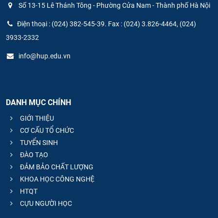
Số 13-15 Lê Thánh Tông - Phường Cửa Nam - Thành phố Hà Nội
Điện thoại : (024) 382-545-39. Fax : (024) 3.826-4464, (024)
3933-2332
info@hup.edu.vn
DANH MỤC CHÍNH
GIỚI THIỆU
CƠ CẤU TỔ CHỨC
TUYỂN SINH
ĐÀO TẠO
ĐẢM BẢO CHẤT LƯỢNG
KHOA HỌC CÔNG NGHỆ
HTQT
CỰU NGƯỜI HỌC